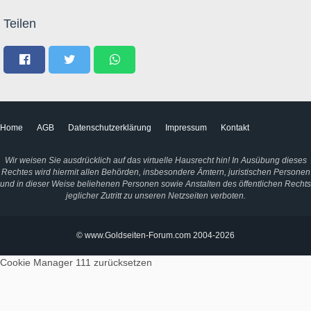
Teilen
Home
AGB
Datenschutzerklärung
Impressum
Kontakt
Wir weisen Sie ausdrücklich auf das virtuelle Hausrecht hin! In Ausübung dieses
Rechtes wird hiermit allen Behörden, insbesondere Ämtern, juristischen Personen
und in dieser Weise beliehenen Personen sowie Anstalten des öffentlichen Rechts
jeglicher Zutritt zu unseren Netzseiten verboten.
© www.Goldseiten-Forum.com 2004-2026
Cookie Manager 111
zurücksetzen