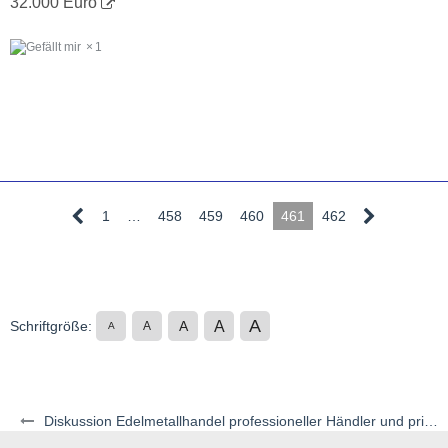
32.000 Euro
1
1
…
458
459
460
461
462
A
A
Schriftgröße:
A
A
A
Diskussion Edelmetallhandel professioneller Händler und privater Auktionen