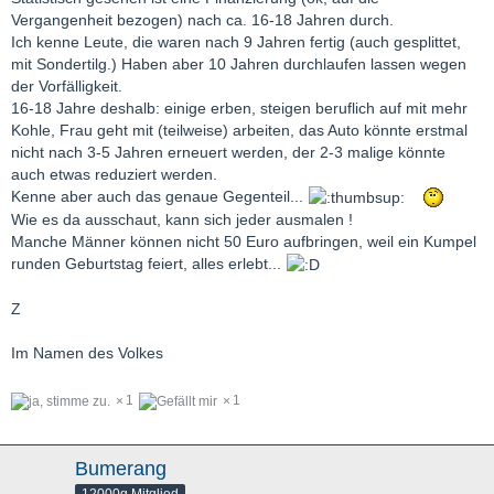
Wer vor 7/8 Jahren nur 10 Jahre Laufzeit gewählt hat um 0,4%
Vergangenheit bezogen) nach ca. 16-18 Jahren durch.
zu spare dem ist auch nicht zu helfen.
Ich kenne Leute, die waren nach 9 Jahren fertig (auch gesplittet,
Mann hätte auch splitten können (wie ich). 10 Jahre mit
mit Sondertilg.) Haben aber 10 Jahren durchlaufen lassen wegen
Volltilgung Rest 15 Jahre.
der Vorfälligkeit.
16-18 Jahre deshalb: einige erben, steigen beruflich auf mit mehr
Die ganz schlauen, ohne Hedge und Aussicht auf Erbschaft
Kohle, Frau geht mit (teilweise) arbeiten, das Auto könnte erstmal
haben sogar 20 Jahre gelocked. Die sind tiefenentspannt
nicht nach 3-5 Jahren erneuert werden, der 2-3 malige könnte
auch etwas reduziert werden.
Kenne aber auch das genaue Gegenteil...
Wie es da ausschaut, kann sich jeder ausmalen !
Manche Männer können nicht 50 Euro aufbringen, weil ein Kumpel
runden Geburtstag feiert, alles erlebt...
Z
Im Namen des Volkes
1
1
Bumerang
12000g Mitglied