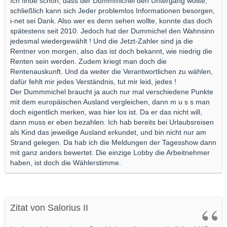
171.430 EUR Kreditsumme
Ich finde schon, dass der Dummmichel den Untergang wollte,
schließlich kann sich Jeder problemlos Informationen besorgen,
Es gab genug Leute die fragten: "Ich kann im Monat den Betrag
i-net sei Dank. Also wer es denn sehen wollte, konnte das doch
X abdrücken ... wieviel Kredit bekomme ich dafür zu welchen
spätestens seit 2010. Jedoch hat der Dummichel den Wahnsinn
Konditionen (Zins, Tilgung, Kreditlaufzeit)?"
jedesmal wiedergewählt ! Und die Jetzt-Zahler sind ja die
Rentner von morgen, also das ist doch bekannt, wie niedrig die
Renten sein werden. Zudem kriegt man doch die
Rentenauskunft. Und da weiter die Verantwortlichen zu wählen,
dafür fehlt mir jedes Verständnis, tut mir leid, jedes !
Der Dummmichel braucht ja auch nur mal verschiedene Punkte
mit dem europäischen Ausland vergleichen, dann m u s s man
doch eigentlich merken, was hier los ist. Da er das nicht will,
dann muss er eben bezahlen. Ich hab bereits bei Urlaubsreisen
als Kind das jeweilige Ausland erkundet, und bin nicht nur am
Strand gelegen. Da hab ich die Meldungen der Tagesshow dann
mit ganz anders bewertet. Die einzige Lobby die Arbeitnehmer
haben, ist doch die Wählerstimme.
Zitat von Salorius II