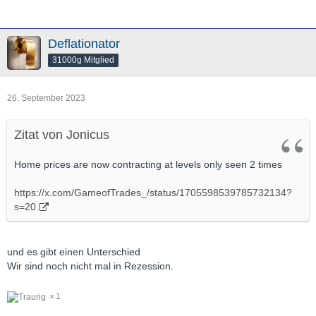
dominiert: Dominion Voting Systems aus Toronto, Kanada, SGO
Smartmatic aus Großbritannien und
ES & S aus Omaha. Zwei der drei sind ausländische
Deflationator
Unternehmen. Das an sich gibt Anlass zur Sorge.
31000g Mitglied
Aber es geht viel tiefer. >>>
26. September 2023
Zitat von Jonicus
Home prices are now contracting at levels only seen 2 times
https://x.com/GameofTrades_/status/1705598539785732134?
s=20
und es gibt einen Unterschied
Wir sind noch nicht mal in Rezession.
1