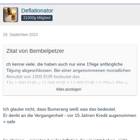
Deflationator
31000g Mitglied
26. September 2023
Zitat von Bembelpetzer
ch kenne viele, die haben auch nur eine 1%ige anfängliche
Tilgung abgeschlossen. Bei einer angenommenen monatlichen
Annuität von 1000 EUR bedeutet das ...
12x 1.000 EUR = 12.000 EUR // 12.000 EUR / (1,0%+1,0%) =
600.000 EUR Kreditsumme
Alles anzeigen
12x 1.000 EUR = 12.000 EUR // 12.000 EUR / (1,0%+1,5%) =
480.000 EUR Kreditsumme
Ich glaube nicht, dass Bumerang weiß was das bedeutet.
Bei einer gescheiten anfänglichen Tilgung von 3% wäre es nur
Er denkt an die Vergangenheit - vor 15 Jahren Kredit augenommen
gewesen ...
= safe
12x 1.000 EUR = 12.000 EUR // 12.000 EUR / (3,0%+1,0%) =
300.000 EUR Kreditsumme
12x 1.000 EUR = 12.000 EUR // 12.000 EUR / (3,0%+1,5%) =