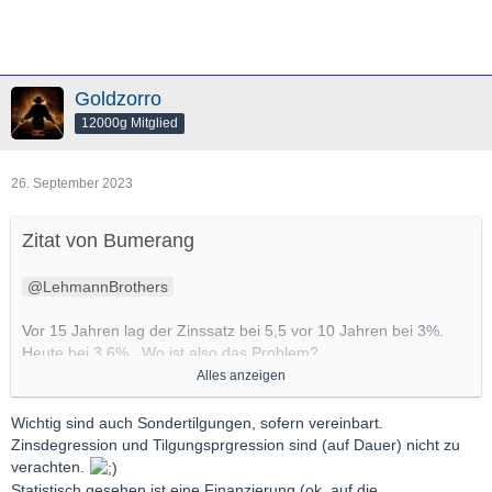
Goldzorro
12000g Mitglied
26. September 2023
Zitat von Bumerang
LehmannBrothers
Vor 15 Jahren lag der Zinssatz bei 5,5 vor 10 Jahren bei 3%.
Heute bei 3,6%,. Wo ist also das Problem?
Alles anzeigen
Das hatten wir schon.
Mehr noch, wer vor 15 Jahren finanziert hat konnte vor 5 Jahren
Wichtig sind auch Sondertilgungen, sofern vereinbart.
sonderkündigen und mit 1-1,5% verlängern. Wer das nicht
Zinsdegression und Tilgungsprgression sind (auf Dauer) nicht zu
gemacht hatte, dem ist nicht zu helfen.
verachten.
Statistisch gesehen ist eine Finanzierung (ok, auf die