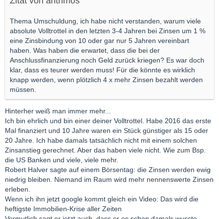
Zitat von arithmos
Thema Umschuldung, ich habe nicht verstanden, warum viele
absolute Volltrottel in den letzten 3-4 Jahren bei Zinsen um 1 %
eine Zinsbindung von 10 oder gar nur 5 Jahren vereinbart
haben. Was haben die erwartet, dass die bei der
Anschlussfinanzierung noch Geld zurück kriegen? Es war doch
klar, dass es teurer werden muss! Für die könnte es wirklich
knapp werden, wenn plötzlich 4 x mehr Zinsen bezahlt werden
müssen.
Hinterher weiß man immer mehr...
Ich bin ehrlich und bin einer deiner Volltrottel. Habe 2016 das erste
Mal finanziert und 10 Jahre waren ein Stück günstiger als 15 oder
20 Jahre. Ich habe damals tatsächlich nicht mit einem solchen
Zinsanstieg gerechnet. Aber das haben viele nicht. Wie zum Bsp.
die US Banken und viele, viele mehr.
Robert Halver sagte auf einem Börsentag: die Zinsen werden ewig
niedrig bleiben. Niemand im Raum wird mehr nennenswerte Zinsen
erleben.
Wenn ich ihn jetzt google kommt gleich ein Video: Das wird die
heftigste Immobilien-Krise aller Zeiten
Vermutlich sagt er jetzt auch, dass er es schon damals wusste...