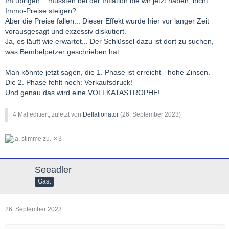
Im übrigen... müssten bei der Inflation die wir jetzt haben, nicht
266.666 EUR Kreditsumme
Immo-Preise steigen?
Aber die Preise fallen... Dieser Effekt wurde hier vor langer Zeit
... und heute bei 3% Tilgung und 4% Zins ...
vorausgesagt und exzessiv diskutiert.
12x 1.000 EUR = 12.000 EUR // 12.000 EUR / (3,0%+4,0%) =
Ja, es läuft wie erwartet... Der Schlüssel dazu ist dort zu suchen,
171.430 EUR Kreditsumme
was Bembelpetzer geschrieben hat.
Man könnte jetzt sagen, die 1. Phase ist erreicht - hohe Zinsen.
Die 2. Phase fehlt noch: Verkaufsdruck!
Und genau das wird eine VOLLKATASTROPHE!
4 Mal editiert, zuletzt von
Deflationator
(
26. September 2023
)
3
Seeadler
Gast
26. September 2023