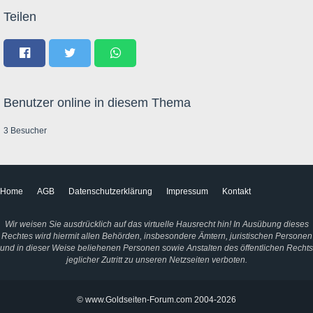
Teilen
Benutzer online in diesem Thema
3 Besucher
Home
AGB
Datenschutzerklärung
Impressum
Kontakt
Wir weisen Sie ausdrücklich auf das virtuelle Hausrecht hin! In Ausübung dieses
Rechtes wird hiermit allen Behörden, insbesondere Ämtern, juristischen Personen
und in dieser Weise beliehenen Personen sowie Anstalten des öffentlichen Rechts
jeglicher Zutritt zu unseren Netzseiten verboten.
© www.Goldseiten-Forum.com 2004-2026