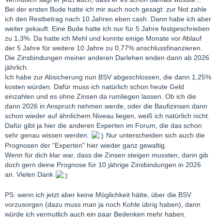
Bei der ersten Bude hatte ich mir auch noch gesagt: zur Not zahle
ich den Restbetrag nach 10 Jahren eben cash. Dann habe ich aber
weiter gekauft. Eine Bude hatte ich nur für 5 Jahre festgeschrieben
zu 1,3%. Da hatte ich Mehl und konnte einige Monate vor Ablauf
der 5 Jahre für weitere 10 Jahre zu 0,77% anschlussfinanzieren.
Die Zinsbindungen meiner anderen Darlehen enden dann ab 2026
jährlich.
Ich habe zur Absicherung nun BSV abgeschlossen, die dann 1,25%
kosten würden. Dafür muss ich natürlich schon heute Geld
einzahlen und es ohne Zinsen da rumliegen lassen. Ob ich die
dann 2026 in Anspruch nehmen werde, oder die Baufizinsen dann
schon wieder auf ähnlichem Niveau liegen, weiß ich natürlich nicht.
Dafür gibt ja hier die anderen Experten im Forum, die das schon
sehr genau wissen werden.
Nur unterscheiden sich auch die
Prognosen der "Experten" hier wieder ganz gewaltig.
Wenn für dich klar war, dass die Zinsen steigen mussten, dann gib
doch gern deine Prognose für 10 jährige Zinsbindungen in 2026
an. Vielen Dank
PS: wenn ich jetzt aber keine Möglichkeit hätte, über die BSV
vorzusorgen (dazu muss man ja noch Kohle übrig haben), dann
würde ich vermutlich auch ein paar Bedenken mehr haben.