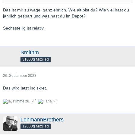
und ich gönne mir davon zukünftig 6+ Monate Jahresurlaub statt
Das ist mir zu wage, ganz ehrlich. Wie alt bist du? Wie viel hast du
der bisherigen 6 Wochen
jährlich gespart und was hast du im Depot?
Sechsstellig ist relativ.
Smithm
31000g Mitglied
26. September 2023
Das wird jetzt indiskret.
2
1
LehmannBrothers
12000g Mitglied