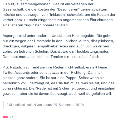
Geburt) zusammengeworfen. Das ist ein Versagen der
Gesellschaft, die die Kosten der "Besonderen" gerne abwälzen
möchte und deswegen von "Inklusion" schwafelt, um die Kosten der
vorher ganz zu recht eingerichteten angemessenen Einrichtungen
einzusparen zugunsten höherer Diäten.
Asperger sind unter anderen Umständen Hochbegabte. Die gehen
nur ein wegen der Umstände in den üblichen lauten, disziplinlosen,
dreckigen, vulgären, empathiebefreiten und auch von wirklichen
Lehreren befreiten Schulen. Das ist wie ein Hochleistungsmotor.
Den baut man auch nicht im Trecker ein. Ist einfach falsch.
P.S. Natürlich schreibt sie ihre Reden nicht selbst, erstellt keine
Twitter Accounts oder sonst etwas in der Richtung. Dahinter
stecken ganz andere. Sie ist nur eine Puppe. Selbst wenn sie
persönlich voll überzeugt ist, das sie tun muss, was sie tut, und das
völlig richtig ist. Die "Rede" ist mit Sicherheit geprobt und einstudiert
gewesen, aber sie ist davon überzeugt, auch weil sie gefallen will.
2 Mal editiert, zuletzt von
Lupus
(
29. September 2019
)
2