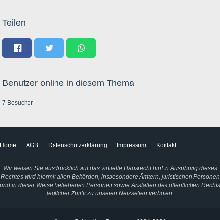
Teilen
Benutzer online in diesem Thema
7 Besucher
Home
AGB
Datenschutzerklärung
Impressum
Kontakt
Wir weisen Sie ausdrücklich auf das virtuelle Hausrecht hin! In Ausübung dieses
Rechtes wird hiermit allen Behörden, insbesondere Ämtern, juristischen Personen
und in dieser Weise beliehenen Personen sowie Anstalten des öffentlichen Rechts
jeglicher Zutritt zu unseren Netzseiten verboten.