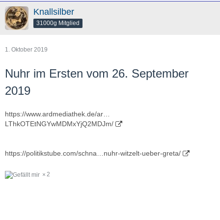
Knallsilber
31000g Mitglied
1. Oktober 2019
Nuhr im Ersten vom 26. September
2019
https://www.ardmediathek.de/ar…
LThkOTEtNGYwMDMxYjQ2MDJm/
https://politikstube.com/schna…nuhr-witzelt-ueber-greta/
2