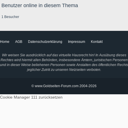
Benutzer online in diesem Thema
1 Besucher
Home
AGB
Datenschutzerklärung
Impressum
Kontakt
Wir weisen Sie ausdrücklich auf das virtuelle Hausrecht hin! In Ausübung dieses
Rechtes wird hiermit allen Behörden, insbesondere Ämtern, juristischen Personen
und in dieser Weise beliehenen Personen sowie Anstalten des öffentlichen Rechts
jeglicher Zutritt zu unseren Netzseiten verboten.
© www.Goldseiten-Forum.com 2004-2026
Cookie Manager 111
zurücksetzen