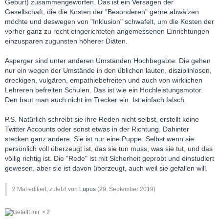
Geburt) zusammengeworfen. Das ist ein Versagen der
Gesellschaft, die die Kosten der "Besonderen" gerne abwälzen
möchte und deswegen von "Inklusion" schwafelt, um die Kosten der
vorher ganz zu recht eingerichteten angemessenen Einrichtungen
einzusparen zugunsten höherer Diäten.
Asperger sind unter anderen Umständen Hochbegabte. Die gehen
nur ein wegen der Umstände in den üblichen lauten, disziplinlosen,
dreckigen, vulgären, empathiebefreiten und auch von wirklichen
Lehreren befreiten Schulen. Das ist wie ein Hochleistungsmotor.
Den baut man auch nicht im Trecker ein. Ist einfach falsch.
P.S. Natürlich schreibt sie ihre Reden nicht selbst, erstellt keine
Twitter Accounts oder sonst etwas in der Richtung. Dahinter
stecken ganz andere. Sie ist nur eine Puppe. Selbst wenn sie
persönlich voll überzeugt ist, das sie tun muss, was sie tut, und das
völlig richtig ist. Die "Rede" ist mit Sicherheit geprobt und einstudiert
gewesen, aber sie ist davon überzeugt, auch weil sie gefallen will.
2 Mal editiert, zuletzt von
Lupus
(
29. September 2019
)
2