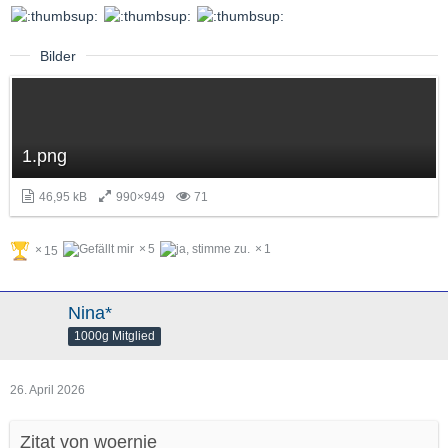
Bilder
1.png
46,95 kB
990×949
71
5
1
15
Nina*
1000g Mitglied
26. April 2026
Zitat von woernie