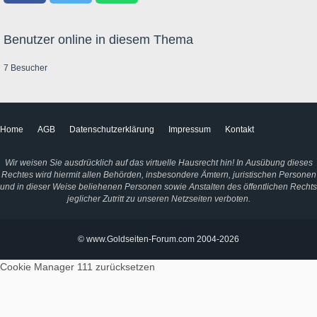
Benutzer online in diesem Thema
7 Besucher
Home
AGB
Datenschutzerklärung
Impressum
Kontakt
Wir weisen Sie ausdrücklich auf das virtuelle Hausrecht hin! In Ausübung dieses
Rechtes wird hiermit allen Behörden, insbesondere Ämtern, juristischen Personen
und in dieser Weise beliehenen Personen sowie Anstalten des öffentlichen Rechts
jeglicher Zutritt zu unseren Netzseiten verboten.
© www.Goldseiten-Forum.com 2004-2026
Cookie Manager 111
zurücksetzen