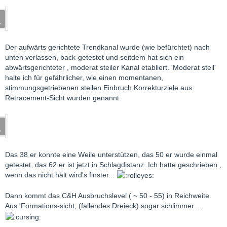
Nach einem Ausbruch nach unten gibt es bis zu den genannten
möglichen Korrekturtiefen nur wenig Support.
Der aufwärts gerichtete Trendkanal wurde (wie befürchtet) nach
unten verlassen, back-getestet und seitdem hat sich ein
abwärtsgerichteter , moderat steiler Kanal etabliert. 'Moderat steil'
halte ich für gefährlicher, wie einen momentanen,
stimmungsgetriebenen steilen Einbruch Korrekturziele aus
Retracement-Sicht wurden genannt:
Das 38 er konnte eine Weile unterstützen, das 50 er wurde einmal
getestet, das 62 er ist jetzt in Schlagdistanz. Ich hatte geschrieben ,
wenn das nicht hält wird's finster...
Dann kommt das C&H Ausbruchslevel ( ~ 50 - 55) in Reichweite.
Aus 'Formations-sicht, (fallendes Dreieck) sogar schlimmer...