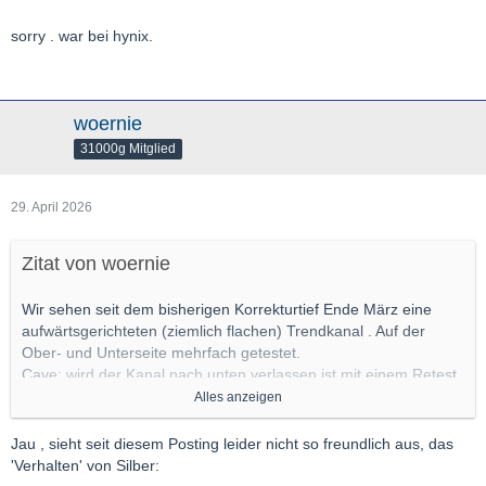
sorry . war bei hynix.
woernie
31000g Mitglied
29. April 2026
Zitat von woernie
Wir sehen seit dem bisherigen Korrekturtief Ende März eine
aufwärtsgerichteten (ziemlich flachen) Trendkanal . Auf der
Ober- und Unterseite mehrfach getestet.
Cave: wird der Kanal nach unten verlassen ist mit einem Retest
des Tiefs , evtl. mit einem Test des Ausbruchslevels (~ 55) zu
Alles anzeigen
rechnen.
Jau , sieht seit diesem Posting leider nicht so freundlich aus, das
'Verhalten' von Silber: