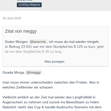
31000g Mitglied
30. April 2026
Zitat von meggy
Guten Morgen
woernie
, ich muss da mal wieder nörgeln.
In Beitrag 23 631 war mir dein Nordpfeil bis $ 125 zu kurz, jetzt
ist mir dein Südpfeil bis $ 30 zu lang.
Ein paar Fragen:
Alles anzeigen
- bei einem Rücksetzer auf $ 30…wäre dann der Aufwärtstrend
endgültig erledigt, oder wären die erwarteten Ziele aus der
Guada Morga
meggy
,
„Jahrhundertasse“ dennoch in Reichweite? Braucht man dazu
ne Glaskugel, oder gibt die CT eine Antwort?
man muss immer unterscheiden zwischen den Fristen. Also in
welches Zeitfenster wir schauen .
- was wäre bei diesem Szenario die Erklärung für das
Marktgeschehen?
Vielleicht wirklich an der Zeit mal wieder das Langfristbild in
Vollständiger Einbruch der Industrienachfrage?
Augenschein zu nehmen und zurück ins Bewußtsein zu holen.
Natürlich 'steht' das Cup & handle Ausbruchs-Szenario mit dem
- für unsere Minen wäre das ein Desaster, also weiterhin noch