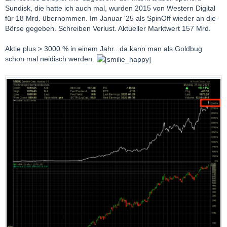
Sundisk, die hatte ich auch mal, wurden 2015 von Western Digital
für 18 Mrd. übernommen. Im Januar '25 als SpinOff wieder an die
Börse gegeben. Schreiben Verlust. Aktueller Marktwert 157 Mrd.
Aktie plus > 3000 % in einem Jahr...da kann man als Goldbug
schon mal neidisch werden.