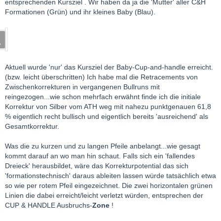
entsprechenden Kursziel . Wir haben da ja die 'Mutter' aller C&H
an der Seitenlinie bleiben?
Formationen (Grün) und ihr kleines Baby (Blau).
Lg meggy
Aktuell wurde 'nur' das Kursziel der Baby-Cup-and-handle erreicht.
(bzw. leicht überschritten) Ich habe mal die Retracements von
Zwischenkorrekturen in vergangenen Bullruns mit
reingezogen...wie schon mehrfach erwähnt finde ich die initiale
Korrektur von Silber vom ATH weg mit nahezu punktgenauen 61,8
% eigentlich recht bullisch und eigentlich bereits 'ausreichend' als
Gesamtkorrektur.
Was die zu kurzen und zu langen Pfeile anbelangt...wie gesagt
kommt darauf an wo man hin schaut. Falls sich ein 'fallendes
Dreieck' herausbildet, wäre das Korrekturpotential das sich
'formationstechnisch' daraus ableiten lassen würde tatsächlich etwa
so wie per rotem Pfeil eingezeichnet. Die zwei horizontalen grünen
Linien die dabei erreicht/leicht verletzt würden, entsprechen der
CUP & HANDLE Ausbruchs-
Zone
!