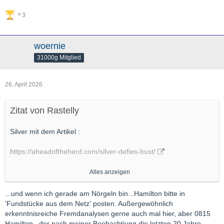
3
woernie
31000g Mitglied
26. April 2026
Zitat von Rastelly
Silver mit dem Artikel :
https://aheadoftheherd.com/silver-defies-bust/
Alles anzeigen
...und wenn ich gerade am Nörgeln bin...Hamilton bitte in
Weiterhin gutes Gelingen
'Fundstücke aus dem Netz' posten. Außergewöhnlich
Gruss RS
erkenntnisreiche Fremdanalysen gerne auch mal hier, aber 0815
Hamilton , der nach meiner Beobachtiung die letzten 20 Jahre