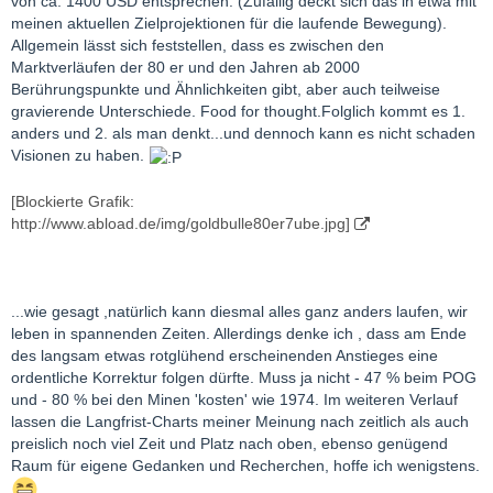
von ca. 1400 USD entsprechen. (Zufällig deckt sich das in etwa mit
meinen aktuellen Zielprojektionen für die laufende Bewegung).
Allgemein lässt sich feststellen, dass es zwischen den
Marktverläufen der 80 er und den Jahren ab 2000
Berührungspunkte und Ähnlichkeiten gibt, aber auch teilweise
gravierende Unterschiede. Food for thought.Folglich kommt es 1.
anders und 2. als man denkt...und dennoch kann es nicht schaden
Visionen zu haben.
[Blockierte Grafik:
http://www.abload.de/img/goldbulle80er7ube.jpg]
...wie gesagt ,natürlich kann diesmal alles ganz anders laufen, wir
leben in spannenden Zeiten. Allerdings denke ich , dass am Ende
des langsam etwas rotglühend erscheinenden Anstieges eine
ordentliche Korrektur folgen dürfte. Muss ja nicht - 47 % beim POG
und - 80 % bei den Minen 'kosten' wie 1974. Im weiteren Verlauf
lassen die Langfrist-Charts meiner Meinung nach zeitlich als auch
preislich noch viel Zeit und Platz nach oben, ebenso genügend
Raum für eigene Gedanken und Recherchen, hoffe ich wenigstens.