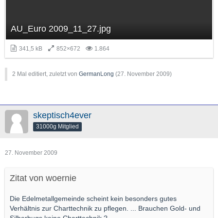
AU_Euro 2009_11_27.jpg
341,5 kB
852×672
1.864
2 Mal editiert, zuletzt von
GermanLong
(
27. November 2009
)
skeptisch4ever
31000g Mitglied
27. November 2009
Zitat von woernie
Die Edelmetallgemeinde scheint kein besonders gutes
Verhältnis zur Charttechnik zu pflegen. ... Brauchen Gold- und