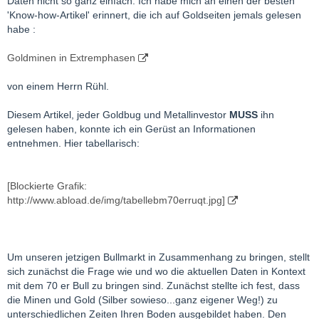
Daten nicht so ganz einfach. Ich habe mich an einen der besten
'Know-how-Artikel' erinnert, die ich auf Goldseiten jemals gelesen
habe :
Goldminen in Extremphasen
von einem Herrn Rühl.
Diesem Artikel, jeder Goldbug und Metallinvestor
MUSS
ihn
gelesen haben, konnte ich ein Gerüst an Informationen
entnehmen. Hier tabellarisch:
[Blockierte Grafik:
http://www.abload.de/img/tabellebm70erruqt.jpg]
Um unseren jetzigen Bullmarkt in Zusammenhang zu bringen, stellt
sich zunächst die Frage wie und wo die aktuellen Daten in Kontext
mit dem 70 er Bull zu bringen sind. Zunächst stellte ich fest, dass
die Minen und Gold (Silber sowieso...ganz eigener Weg!) zu
unterschiedlichen Zeiten Ihren Boden ausgebildet haben. Den