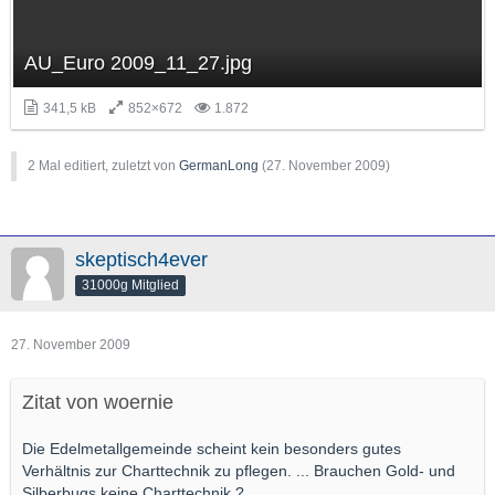
AU_Euro 2009_11_27.jpg
341,5 kB
852×672
1.872
2 Mal editiert, zuletzt von
GermanLong
(
27. November 2009
)
skeptisch4ever
31000g Mitglied
27. November 2009
Zitat von woernie
Die Edelmetallgemeinde scheint kein besonders gutes
Verhältnis zur Charttechnik zu pflegen. ... Brauchen Gold- und
Silberbugs keine Charttechnik ?