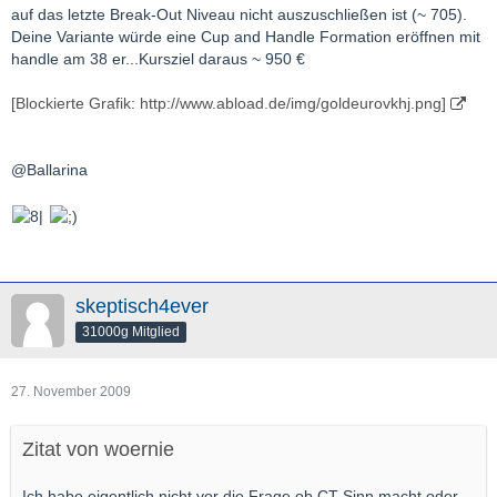
auf das letzte Break-Out Niveau nicht auszuschließen ist (~ 705).
Deine Variante würde eine Cup and Handle Formation eröffnen mit
handle am 38 er...Kursziel daraus ~ 950 €
[Blockierte Grafik: http://www.abload.de/img/goldeurovkhj.png]
@Ballarina
skeptisch4ever
31000g Mitglied
27. November 2009
Zitat von woernie
Ich habe eigentlich nicht vor die Frage ob CT Sinn macht oder