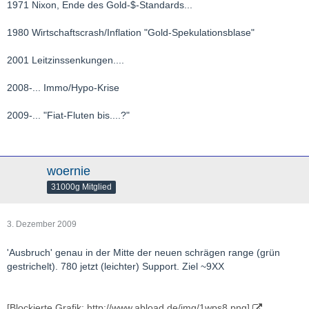
1971 Nixon, Ende des Gold-$-Standards...
1980 Wirtschaftscrash/Inflation "Gold-Spekulationsblase"
2001 Leitzinssenkungen....
2008-... Immo/Hypo-Krise
2009-... "Fiat-Fluten bis....?"
woernie
31000g Mitglied
3. Dezember 2009
'Ausbruch' genau in der Mitte der neuen schrägen range (grün
gestrichelt). 780 jetzt (leichter) Support. Ziel ~9XX
[Blockierte Grafik: http://www.abload.de/img/1wps8.png]