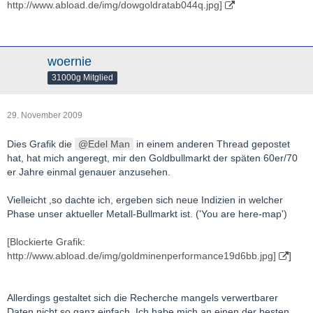
http://www.abload.de/img/dowgoldratab044q.jpg]
woernie
31000g Mitglied
29. November 2009
Dies Grafik die
Edel Man
in einem anderen Thread gepostet
hat, hat mich angeregt, mir den Goldbullmarkt der späten 60er/70
er Jahre einmal genauer anzusehen.
Vielleicht ,so dachte ich, ergeben sich neue Indizien in welcher
Phase unser aktueller Metall-Bullmarkt ist. ('You are here-map')
[Blockierte Grafik:
http://www.abload.de/img/goldminenperformance19d6bb.jpg]
]
Allerdings gestaltet sich die Recherche mangels verwertbarer
Daten nicht so ganz einfach. Ich habe mich an einen der besten