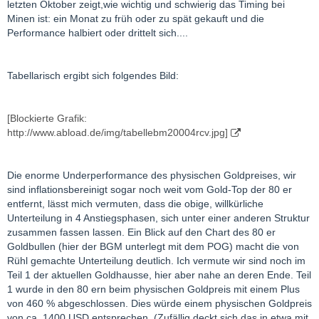
letzten Oktober zeigt,wie wichtig und schwierig das Timing bei
Minen ist: ein Monat zu früh oder zu spät gekauft und die
Performance halbiert oder drittelt sich....
Tabellarisch ergibt sich folgendes Bild:
[Blockierte Grafik:
http://www.abload.de/img/tabellebm20004rcv.jpg]
Die enorme Underperformance des physischen Goldpreises, wir
sind inflationsbereinigt sogar noch weit vom Gold-Top der 80 er
entfernt, lässt mich vermuten, dass die obige, willkürliche
Unterteilung in 4 Anstiegsphasen, sich unter einer anderen Struktur
zusammen fassen lassen. Ein Blick auf den Chart des 80 er
Goldbullen (hier der BGM unterlegt mit dem POG) macht die von
Rühl gemachte Unterteilung deutlich. Ich vermute wir sind noch im
Teil 1 der aktuellen Goldhausse, hier aber nahe an deren Ende. Teil
1 wurde in den 80 ern beim physischen Goldpreis mit einem Plus
von 460 % abgeschlossen. Dies würde einem physischen Goldpreis
von ca. 1400 USD entsprechen. (Zufällig deckt sich das in etwa mit