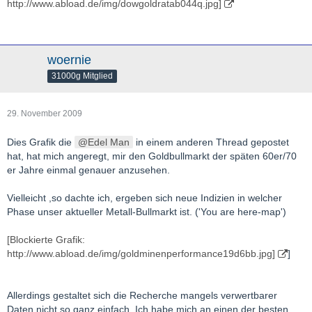
http://www.abload.de/img/dowgoldratab044q.jpg]
woernie
31000g Mitglied
29. November 2009
Dies Grafik die
Edel Man
in einem anderen Thread gepostet
hat, hat mich angeregt, mir den Goldbullmarkt der späten 60er/70
er Jahre einmal genauer anzusehen.
Vielleicht ,so dachte ich, ergeben sich neue Indizien in welcher
Phase unser aktueller Metall-Bullmarkt ist. ('You are here-map')
[Blockierte Grafik:
http://www.abload.de/img/goldminenperformance19d6bb.jpg]
]
Allerdings gestaltet sich die Recherche mangels verwertbarer
Daten nicht so ganz einfach. Ich habe mich an einen der besten