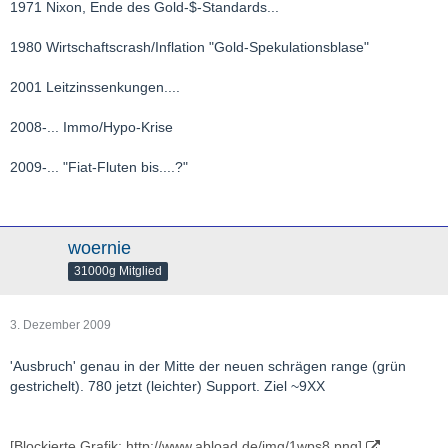
1971 Nixon, Ende des Gold-$-Standards...
1980 Wirtschaftscrash/Inflation "Gold-Spekulationsblase"
2001 Leitzinssenkungen....
2008-... Immo/Hypo-Krise
2009-... "Fiat-Fluten bis....?"
woernie
31000g Mitglied
3. Dezember 2009
'Ausbruch' genau in der Mitte der neuen schrägen range (grün
gestrichelt). 780 jetzt (leichter) Support. Ziel ~9XX
[Blockierte Grafik: http://www.abload.de/img/1wps8.png]