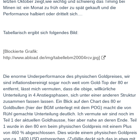
letzten Oktober zeigt,wie wichtig und schwierig das Timing bei
Minen ist: ein Monat zu früh oder zu spät gekauft und die
Performance halbiert oder drittelt sich....
Tabellarisch ergibt sich folgendes Bild:
[Blockierte Grafik:
http://www.abload.de/img/tabellebm20004rcv.jpg]
Die enorme Underperformance des physischen Goldpreises, wir
sind inflationsbereinigt sogar noch weit vom Gold-Top der 80 er
entfernt, lässt mich vermuten, dass die obige, willkürliche
Unterteilung in 4 Anstiegsphasen, sich unter einer anderen Struktur
zusammen fassen lassen. Ein Blick auf den Chart des 80 er
Goldbullen (hier der BGM unterlegt mit dem POG) macht die von
Rühl gemachte Unterteilung deutlich. Ich vermute wir sind noch im
Teil 1 der aktuellen Goldhausse, hier aber nahe an deren Ende. Teil
1 wurde in den 80 ern beim physischen Goldpreis mit einem Plus
von 460 % abgeschlossen. Dies würde einem physischen Goldpreis
von ca. 1400 USD entsprechen. (Zufällig deckt sich das in etwa mit