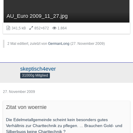
AU_Euro 2009_11_27.jpg
341,5 kB
852×672
1.864
2 Mal editiert, zuletzt von
GermanLong
(
27. November 2009
)
skeptisch4ever
31000g Mitglied
27. November 2009
Zitat von woernie
Die Edelmetallgemeinde scheint kein besonders gutes
Verhältnis zur Charttechnik zu pflegen. ... Brauchen Gold- und
Silberbugs keine Charttechnik ?