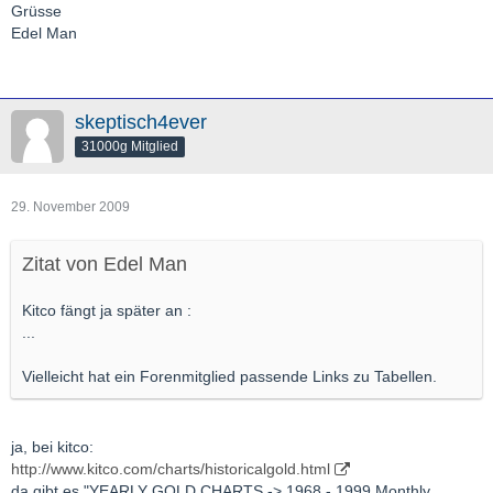
Grüsse
Edel Man
skeptisch4ever
31000g Mitglied
29. November 2009
Zitat von Edel Man
Kitco fängt ja später an :
...
Vielleicht hat ein Forenmitglied passende Links zu Tabellen.
ja, bei kitco:
http://www.kitco.com/charts/historicalgold.html
da gibt es "YEARLY GOLD CHARTS -> 1968 - 1999 Monthly