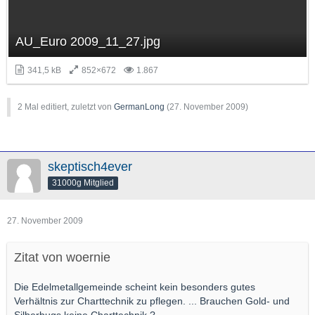
AU_Euro 2009_11_27.jpg
341,5 kB
852×672
1.867
2 Mal editiert, zuletzt von
GermanLong
(
27. November 2009
)
skeptisch4ever
31000g Mitglied
27. November 2009
Zitat von woernie
Die Edelmetallgemeinde scheint kein besonders gutes
Verhältnis zur Charttechnik zu pflegen. ... Brauchen Gold- und