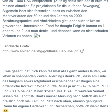
von ca. 1400 USD entsprechen. (Zufällig deckt sich das in etwa mit
meinen aktuellen Zielprojektionen für die laufende Bewegung).
Allgemein lässt sich feststellen, dass es zwischen den
Marktverläufen der 80 er und den Jahren ab 2000
Berührungspunkte und Ähnlichkeiten gibt, aber auch teilweise
gravierende Unterschiede. Food for thought.Folglich kommt es 1.
anders und 2. als man denkt...und dennoch kann es nicht schaden
Visionen zu haben.
[Blockierte Grafik:
http://www.abload.de/img/goldbulle80er7ube.jpg]
...wie gesagt ,natürlich kann diesmal alles ganz anders laufen, wir
leben in spannenden Zeiten. Allerdings denke ich , dass am Ende
des langsam etwas rotglühend erscheinenden Anstieges eine
ordentliche Korrektur folgen dürfte. Muss ja nicht - 47 % beim POG
und - 80 % bei den Minen 'kosten' wie 1974. Im weiteren Verlauf
lassen die Langfrist-Charts meiner Meinung nach zeitlich als auch
preislich noch viel Zeit und Platz nach oben, ebenso genügend
Raum für eigene Gedanken und Recherchen, hoffe ich wenigstens.