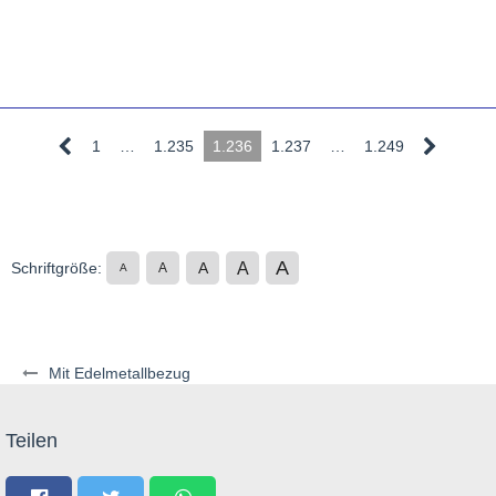
1
…
1.235
1.236
1.237
…
1.249
A
A
Schriftgröße:
A
A
A
Mit Edelmetallbezug
Teilen