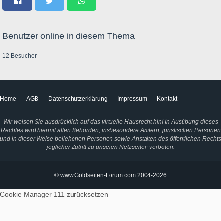
Benutzer online in diesem Thema
12 Besucher
Home
AGB
Datenschutzerklärung
Impressum
Kontakt
Wir weisen Sie ausdrücklich auf das virtuelle Hausrecht hin! In Ausübung dieses
Rechtes wird hiermit allen Behörden, insbesondere Ämtern, juristischen Personen
und in dieser Weise beliehenen Personen sowie Anstalten des öffentlichen Rechts
jeglicher Zutritt zu unseren Netzseiten verboten.
© www.Goldseiten-Forum.com 2004-2026
Cookie Manager 111
zurücksetzen