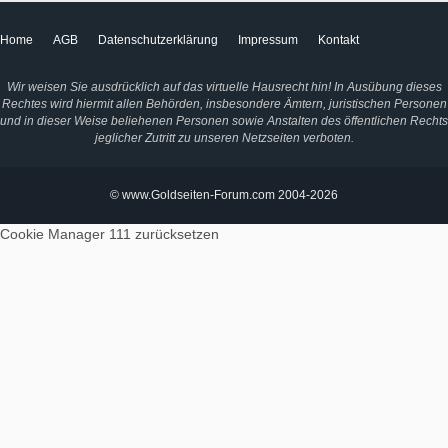
Home
AGB
Datenschutzerklärung
Impressum
Kontakt
Wir weisen Sie ausdrücklich auf das virtuelle Hausrecht hin! In Ausübung dieses
Rechtes wird hiermit allen Behörden, insbesondere Ämtern, juristischen Personen
und in dieser Weise beliehenen Personen sowie Anstalten des öffentlichen Rechts
jeglicher Zutritt zu unseren Netzseiten verboten.
© www.Goldseiten-Forum.com 2004-2026
Cookie Manager 111
zurücksetzen