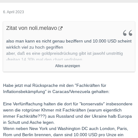
6. April 2023
Zitat von noli.melavo
also man kann es nicht genau beziffern und 10.000 USD scheint
wirklich viel zu hoch gegriffen
aber, daß es eine goldpreisdrückung gibt ist jawohl unstrittig
-freitag 14.30h mal den chart verfolgen
-vorher gab es london gold pool, also ist das heute nur die
Alles anzeigen
moderne variante
-regelmäßige gerichtsprozesse ggn NYer banken und die
dortigen aussagen
Habe jetzt mal Rücksprache mit den "Fachkräften für
-preis wahrscheinlich regelmäßig über die BIS abgesprochen,
Inflationsbekämpfung" in Caracas/Venezuela gehalten:
von den zentralbanken der welt
-wer hat gold / wer hat keins und wo wird der preis am höchsten
Eine Verfünffachung halten die dort für "konservativ" insbesondere
/ wo am niedrigsten?
wenn die rotgrüner Khmer mit Fachkräften (warum eigentlich
immer Fachkräfte???) aus Russland und der Ukraine halb Europa
in Schutt und Asche legen.
Wenn neben New York und Washington DC auch London, Paris,
Rom und Berlin brennen, dann sind 10.000 USD pro Unze ein