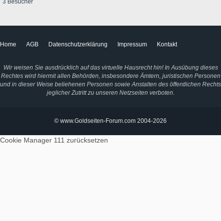
3 Besucher
Home
AGB
Datenschutzerklärung
Impressum
Kontakt
Wir weisen Sie ausdrücklich auf das virtuelle Hausrecht hin! In Ausübung dieses
Rechtes wird hiermit allen Behörden, insbesondere Ämtern, juristischen Personen
und in dieser Weise beliehenen Personen sowie Anstalten des öffentlichen Rechts
jeglicher Zutritt zu unseren Netzseiten verboten.
© www.Goldseiten-Forum.com 2004-2026
Cookie Manager 111
zurücksetzen