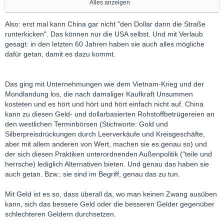
_120.png
]+1 ·
14 hr. ago
· edited 14 hr. ago
Alles anzeigen
China has its own commodity exchange in Shanghai and Japan
has TOCOM. I don't know why they'd much care much about
Also: erst mal kann China gar nicht "den Dollar dann die Straße
crimex or the London sham LBMA/LME. You asked why they
runterkicken". Das können nur die USA selbst. Und mit Verlaub
don't stack silver and I answered. Pretty much the same reason
gesagt: in den letzten 60 Jahren haben sie auch alles mögliche
the vast majority of Amerikans don't stack PMs. They think the
dafür getan, damit es dazu kommt.
debt digits are the bees knees I guess.
Oh, also Chinese investors bought the LME several years back
as I recall. Kinda silly that the "London" Metals Exchange should
Das ging mit Unternehmungen wie dem Vietnam-Krieg und der
be owned by Chinese dudes, but there it is.
Mondlandung los, die nach damaliger Kaufkraft Unsummen
Edit: ah yes,
Hong Kong Exchanges and Clearing bought up
kosteten und es hört und hört und hört einfach nicht auf. China
the LME in 2012
...after 137 years of doing business. What a
kann zu diesen Geld- und dollarbasierten Rohstoffbetrügereien an
joke.
den westlichen Terminbörsen (Stichworte: Gold und
https://www.independent.co.uk/…4bn-takeover-7855200.html
Silberpreisdrückungen durch Leerverkäufe und Kreisgeschäfte,
aber mit allem anderen von Wert, machen sie es genau so) und
der sich diesen Praktiken unterordnenden Außenpolitik ("teile und
Das ist komplett an mir vorbeigegangen, müsste man mal
herrsche) lediglich Alternativen bieten. Und genau das haben sie
drüber reflektieren, in wieweit das den Chinesen in Zukunft
auch getan. Bzw.: sie sind im Begriff, genau das zu tun.
nützt, wenn sie zu PM Währung/Yuan übergehen und den Dollar
dann die Straße runterkicken....oder benutzen sie das nun
Mit Geld ist es so, dass überall da, wo man keinen Zwang ausüben
schon selbst, um Preise zum eigenen Enkauf zu drücken?
kann, sich das bessere Geld oder die besseren Gelder gegenüber
schlechteren Geldern durchsetzen.