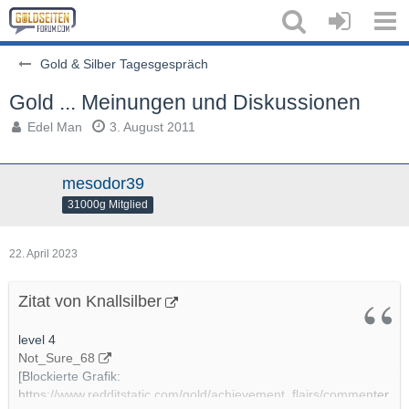
Gold & Silber Tagesgespräch
Gold ... Meinungen und Diskussionen
Edel Man
3. August 2011
mesodor39
31000g Mitglied
22. April 2023
Zitat von Knallsilber
level 4
Not_Sure_68
[Blockierte Grafik:
https://www.redditstatic.com/gold/achievement_flairs/commenter