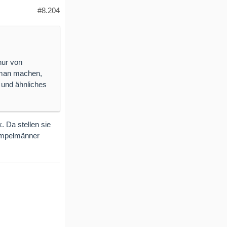
#8.204
nur von
n man machen,
 und ähnliches
. Da stellen sie
Ampelmänner