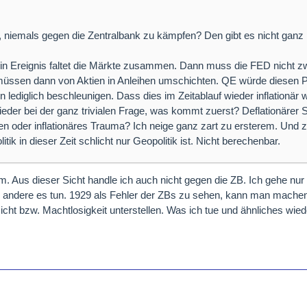
 niemals gegen die Zentralbank zu kämpfen? Den gibt es nicht ganz
n Ereignis faltet die Märkte zusammen. Dann muss die FED nicht 
müssen dann von Aktien in Anleihen umschichten. QE würde diesen 
n lediglich beschleunigen. Dass dies im Zeitablauf wieder inflationär 
wieder bei der ganz trivialen Frage, was kommt zuerst? Deflationäre
en oder inflationäres Trauma? Ich neige ganz zart zu ersterem. Und z
tik in dieser Zeit schlicht nur Geopolitik ist. Nicht berechenbar.
m. Aus dieser Sicht handle ich auch nicht gegen die ZB. Ich gehe nu
s andere es tun. 1929 als Fehler der ZBs zu sehen, kann man mach
cht bzw. Machtlosigkeit unterstellen. Was ich tue und ähnliches wied