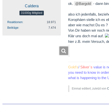
ok.
Bargold
- dann bin 
Caldera
31000g Mitglied
also ich jedenfalls, bezi
Korophäen stelle ich es eb
Reaktionen
18.971
aber wie machst Du es ?
Beiträge
7.474
Von Dir haben wir noch ni
Klär uns doch mal auf.
hier z.B. mein Versuch, 
Gold’s
/
Silver`s
value is n
you need to know in order 
what is happening to the U
Einmal editiert, zuletzt von
C