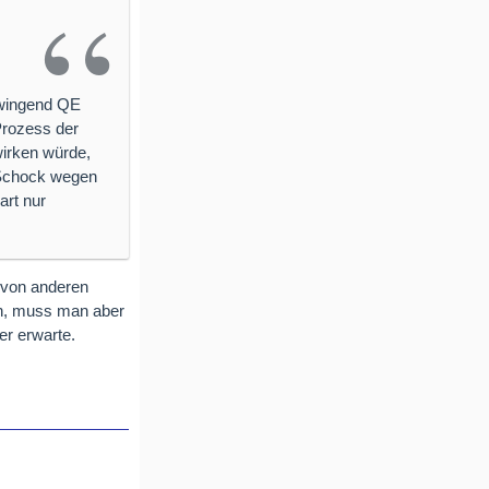
zwingend QE
Prozess der
wirken würde,
r Schock wegen
art nur
r von anderen
en, muss man aber
er erwarte.