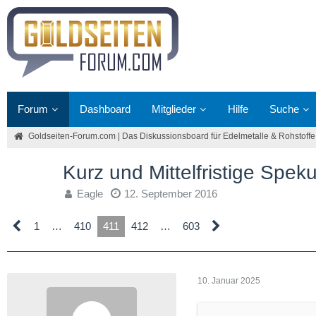
Forum
Dashboard
Mitglieder
Hilfe
Suche
Goldseiten-Forum.com | Das Diskussionsboard für Edelmetalle & Rohstoffe
Kurz und Mittelfristige Spek
Eagle
12. September 2016
1
…
410
411
412
…
603
10. Januar 2025