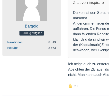
Zitat von inspirare
Du kennst den Spruch,
umsonst.
Angenommen, irgendei
Bargold
auffahren. Die Fonds 
12000g Mitglied
dann fallenden Rendite
klar. Und da sind wir 
Reaktionen
8.519
der (Kapitalmarkt)Zins
Beiträge
3.663
deswegen, weil Geldpoli
Ich neige auch zu erstere
Absichten der ZB aus, al
nicht. Man kann auch Absi
1