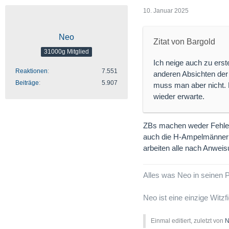
10. Januar 2025
Neo
Zitat von Bargold
31000g Mitglied
Ich neige auch zu erst
Reaktionen
7.551
anderen Absichten der
Beiträge
5.907
muss man aber nicht. 
wieder erwarte.
ZBs machen weder Fehler u
auch die H-Ampelmänner 
arbeiten alle nach Anweis
Alles was Neo in seinen Po
Neo ist eine einzige Witzf
Einmal editiert, zuletzt von
N