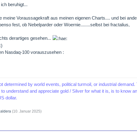
ich beruhigt...
ehe meine Voraussagekraft aus meinen eigenen Charts.... und bei and
enso fest, ob Nebelparder oder Woernie........selbst bei fractalius,
chts derartiges gesehen...
den Nasdaq-100 vorauszusehen :
ot determined by world events, political turmoil, or industrial demand. 
to understand and appreciate gold / Silver for what it is, is to know 
S dollar.
aldera
(
10. Januar 2025
)