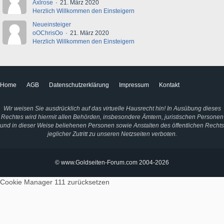
Axlrose
21. März 2020
Herzlich Willkommen den Einsteigern
Neueinsteiger
oOChrisOo
21. März 2020
Herzlich Willkommen den Einsteigern
Home
AGB
Datenschutzerklärung
Impressum
Kontakt
Wir weisen Sie ausdrücklich auf das virtuelle Hausrecht hin! In Ausübung dieses
Rechtes wird hiermit allen Behörden, insbesondere Ämtern, juristischen Personen
und in dieser Weise beliehenen Personen sowie Anstalten des öffentlichen Rechts
jeglicher Zutritt zu unseren Netzseiten verboten.
© www.Goldseiten-Forum.com 2004-2026
Cookie Manager 111
zurücksetzen