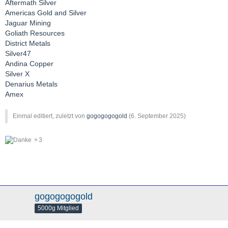
Aftermath Silver
Americas Gold and Silver
Jaguar Mining
Goliath Resources
District Metals
Silver47
Andina Copper
Silver X
Denarius Metals
Amex
Einmal editiert, zuletzt von
gogogogogold
(
6. September 2025
)
3
gogogogogold
5000g Mitglied