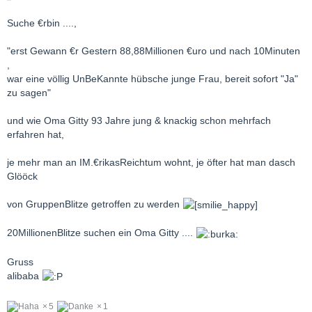
Suche €rbin ....,
"erst Gewann €r Gestern 88,88Millionen €uro und nach 10Minuten
,
war eine völlig UnBeKannte hübsche junge Frau, bereit sofort "Ja"
zu sagen"
und wie Oma Gitty 93 Jahre jung & knackig schon mehrfach
erfahren hat,
je mehr man an IM.€rikasReichtum wohnt, je öfter hat man dasch
Glööck
von GruppenBlitze getroffen zu werden
20MillionenBlitze suchen ein Oma Gitty ....
Gruss
alibaba
5
1