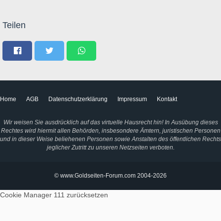
Teilen
Home
AGB
Datenschutzerklärung
Impressum
Kontakt
Wir weisen Sie ausdrücklich auf das virtuelle Hausrecht hin! In Ausübung dieses
Rechtes wird hiermit allen Behörden, insbesondere Ämtern, juristischen Personen
und in dieser Weise beliehenen Personen sowie Anstalten des öffentlichen Rechts
jeglicher Zutritt zu unseren Netzseiten verboten.
© www.Goldseiten-Forum.com 2004-2026
Cookie Manager 111
zurücksetzen