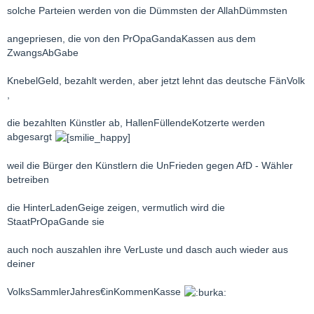
solche Parteien werden von die Dümmsten der AllahDümmsten
angepriesen, die von den PrOpaGandaKassen aus dem
ZwangsAbGabe
KnebelGeld, bezahlt werden, aber jetzt lehnt das deutsche FänVolk
,
die bezahlten Künstler ab, HallenFüllendeKotzerte werden
abgesargt
weil die Bürger den Künstlern die UnFrieden gegen AfD - Wähler
betreiben
die HinterLadenGeige zeigen, vermutlich wird die
StaatPrOpaGande sie
auch noch auszahlen ihre VerLuste und dasch auch wieder aus
deiner
VolksSammlerJahres€inKommenKasse