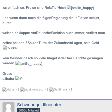
iss einfach so, Preise sind RelaTiefHoch
und wenn dann noch die €igenRegierung die InFlation schürt,
durch
welche bekloppte AntDeutscheSanktion auch immer, verliert man
selbst bei den 3SäulenTurm der ZukunftsAnLagen, sein Geld
kein Wunder dasch so viele KlageLieder bei Gerichte gesungen
werden
Gruss
alibaba
1
1
1
Schwundgeldfluechter
5000g Mitglied