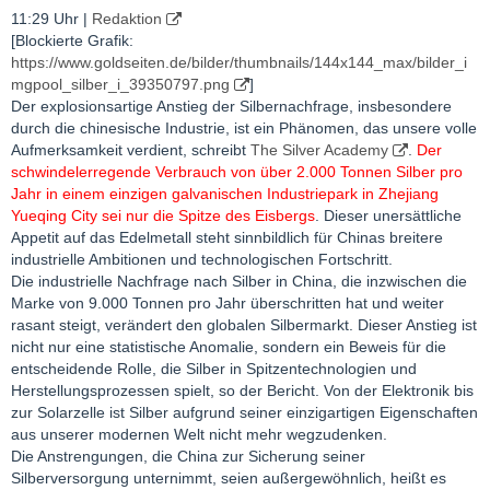
11:29 Uhr
|
Redaktion
[Blockierte Grafik:
https://www.goldseiten.de/bilder/thumbnails/144x144_max/bilder_i
mgpool_silber_i_39350797.png
]
Der explosionsartige Anstieg der Silbernachfrage, insbesondere
durch die chinesische Industrie, ist ein Phänomen, das unsere volle
Aufmerksamkeit verdient, schreibt
The Silver Academy
.
Der
schwindelerregende Verbrauch von über 2.000 Tonnen Silber pro
Jahr in einem einzigen galvanischen Industriepark in Zhejiang
Yueqing City sei nur die Spitze des Eisbergs
. Dieser unersättliche
Appetit auf das Edelmetall steht sinnbildlich für Chinas breitere
industrielle Ambitionen und technologischen Fortschritt.
Die industrielle Nachfrage nach Silber in China, die inzwischen die
Marke von 9.000 Tonnen pro Jahr überschritten hat und weiter
rasant steigt, verändert den globalen Silbermarkt. Dieser Anstieg ist
nicht nur eine statistische Anomalie, sondern ein Beweis für die
entscheidende Rolle, die Silber in Spitzentechnologien und
Herstellungsprozessen spielt, so der Bericht. Von der Elektronik bis
zur Solarzelle ist Silber aufgrund seiner einzigartigen Eigenschaften
aus unserer modernen Welt nicht mehr wegzudenken.
Die Anstrengungen, die China zur Sicherung seiner
Silberversorgung unternimmt, seien außergewöhnlich, heißt es