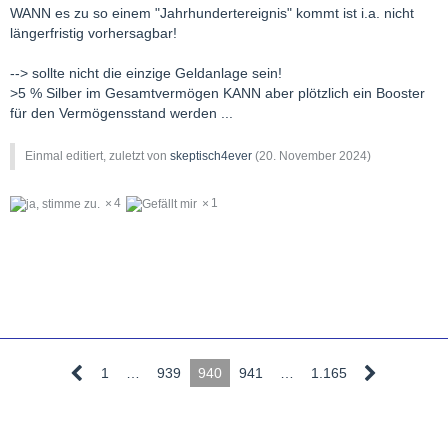
WANN es zu so einem "Jahrhundertereignis" kommt ist i.a. nicht
längerfristig vorhersagbar!
--> sollte nicht die einzige Geldanlage sein!
>5 % Silber im Gesamtvermögen KANN aber plötzlich ein Booster
für den Vermögensstand werden ...
Einmal editiert, zuletzt von
skeptisch4ever
(
20. November 2024
)
4
1
1
…
939
940
941
…
1.165