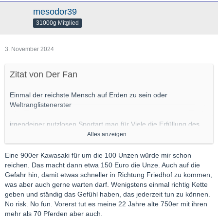
mesodor39
31000g Mitglied
3. November 2024
Zitat von Der Fan
Einmal der reichste Mensch auf Erden zu sein oder
Weltranglistenerster
irgendeiner nutzlosen Sportart mag für Viele die Erfüllung des
Lebens sein.
Alles anzeigen
Das steht dann in irgendeinem Buch.
Eine 900er Kawasaki für um die 100 Unzen würde mir schon
reichen. Das macht dann etwa 150 Euro die Unze. Auch auf die
Das hilft nur nix, wenn niemand mehr lesen kann.
Gefahr hin, damit etwas schneller in Richtung Friedhof zu kommen,
was aber auch gerne warten darf. Wenigstens einmal richtig Kette
Die Welt hat fertig.
geben und ständig das Gefühl haben, das jederzeit tun zu können.
No risk. No fun. Vorerst tut es meine 22 Jahre alte 750er mit ihren
mehr als 70 Pferden aber auch.