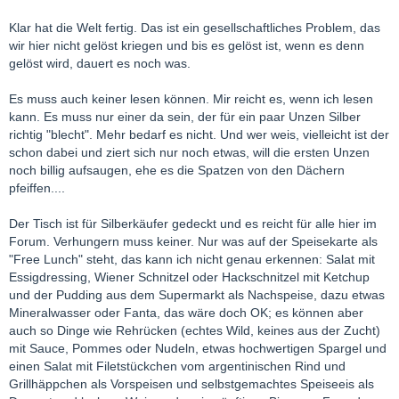
Klar hat die Welt fertig. Das ist ein gesellschaftliches Problem, das
wir hier nicht gelöst kriegen und bis es gelöst ist, wenn es denn
gelöst wird, dauert es noch was.
Es muss auch keiner lesen können. Mir reicht es, wenn ich lesen
kann. Es muss nur einer da sein, der für ein paar Unzen Silber
richtig "blecht". Mehr bedarf es nicht. Und wer weis, vielleicht ist der
schon dabei und ziert sich nur noch etwas, will die ersten Unzen
noch billig aufsaugen, ehe es die Spatzen von den Dächern
pfeiffen....
Der Tisch ist für Silberkäufer gedeckt und es reicht für alle hier im
Forum. Verhungern muss keiner. Nur was auf der Speisekarte als
"Free Lunch" steht, das kann ich nicht genau erkennen: Salat mit
Essigdressing, Wiener Schnitzel oder Hackschnitzel mit Ketchup
und der Pudding aus dem Supermarkt als Nachspeise, dazu etwas
Mineralwasser oder Fanta, das wäre doch OK; es können aber
auch so Dinge wie Rehrücken (echtes Wild, keines aus der Zucht)
mit Sauce, Pommes oder Nudeln, etwas hochwertigen Spargel und
einen Salat mit Filetstückchen vom argentinischen Rind und
Grillhäppchen als Vorspeisen und selbstgemachtes Speiseeis als