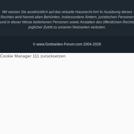
Wir weisen Sie ausdrücklich auf das virtuelle Hausrecht hin! In Ausübung dieses
Rechtes wird hiermit allen Behörden, insbesondere Ämtern, juristischen Personen
und in dieser Weise beliehenen Personen sowie Anstalten des öffentlichen Rechts
jeglicher Zutritt zu unseren Netzseiten verboten.
© www.Goldseiten-Forum.com 2004-2026
Cookie Manager 111
zurücksetzen