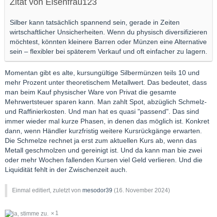
Zitat von Eisenfrau123
Silber kann tatsächlich spannend sein, gerade in Zeiten
wirtschaftlicher Unsicherheiten. Wenn du physisch diversifizieren
möchtest, könnten kleinere Barren oder Münzen eine Alternative
sein – flexibler bei späterem Verkauf und oft einfacher zu lagern.
Momentan gibt es alte, kursungültige Silbermünzen teils 10 und
mehr Prozent unter theoretischem Metallwert. Das bedeutet, dass
man beim Kauf physischer Ware von Privat die gesamte
Mehrwertsteuer sparen kann. Man zahlt Spot, abzüglich Schmelz-
und Raffinierkosten. Und man hat es quasi "passend". Das sind
immer wieder mal kurze Phasen, in denen das möglich ist. Konkret
dann, wenn Händler kurzfristig weitere Kursrückgänge erwarten.
Die Schmelze rechnet ja erst zum aktuellen Kurs ab, wenn das
Metall geschmolzen und gereinigt ist. Und da kann man bie zwei
oder mehr Wochen fallenden Kursen viel Geld verlieren. Und die
Liquidität fehlt in der Zwischenzeit auch.
Einmal editiert, zuletzt von
mesodor39
(
16. November 2024
)
1