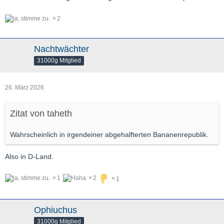
2
Nachtwächter
31000g Mitglied
26. März 2026
Zitat von taheth
Wahrscheinlich in irgendeiner abgehalfterten Bananenrepublik.
Also in D-Land.
1
2
1
Ophiuchus
31000g Mitglied