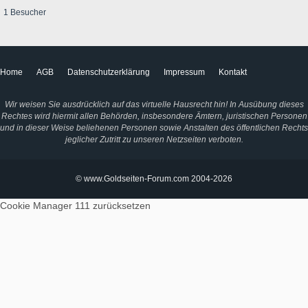
1 Besucher
Home
AGB
Datenschutzerklärung
Impressum
Kontakt
Wir weisen Sie ausdrücklich auf das virtuelle Hausrecht hin! In Ausübung dieses
Rechtes wird hiermit allen Behörden, insbesondere Ämtern, juristischen Personen
und in dieser Weise beliehenen Personen sowie Anstalten des öffentlichen Rechts
jeglicher Zutritt zu unseren Netzseiten verboten.
© www.Goldseiten-Forum.com 2004-2026
Cookie Manager 111
zurücksetzen