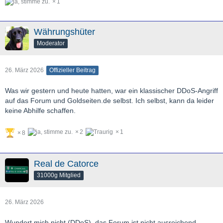
1
Währungshüter
Moderator
26. März 2026
Offizieller Beitrag
Was wir gestern und heute hatten, war ein klassischer DDoS-Angriff
auf das Forum und Goldseiten.de selbst. Ich selbst, kann da leider
keine Abhilfe schaffen.
2
1
8
Real de Catorce
31000g Mitglied
26. März 2026
Wundert mich nicht (DDoS), das Forum ist nicht ausreichend