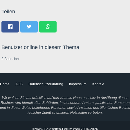
Teilen
Benutzer online in diesem Thema
2 Besucher
Home
AGB
Datenschutzerklärung
Impressum
Kontakt
Wir weisen Sie ausdrücklich auf das virtuelle Hausrecht hin! In Ausübung dieses
Rechtes wird hiermit allen Behörden, insbesondere Ämtern, juristischen Personen
und in dieser Weise beliehenen Personen sowie Anstalten des öffentlichen Rechts
jeglicher Zutritt zu unseren Netzseiten verboten.
© www.Goldseiten-Forum.com 2004-2026