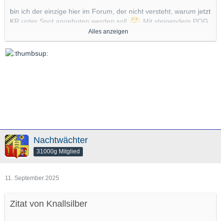
bin ich der einzige hier im Forum, der nicht versteht, warum jetzt
KR unter Spot angeboten werden soll
Mit steigendem POG
Alles anzeigen
reduzieren sich auf jeden Fall Sammleraufschläge, aber warum
diese ehemals mit Aufschlag versehenen Kaiserreich-Münzen
nun
unter
POG gehandelt werden sollen, erschließt sich mir
nicht. Der ganze andere Gammel (Kronen, Dukaten NP,
Elisabeth II usw.) gibt es ja weiterhin. Im Vergleich wird man
immer zu den Willis greifen oder? TOP-Erhaltungen passen sich
dem höheren POG an, da braucht man sich nur die
Auktionsergebnisse ansehen.
Grüße
Goldhut
Nachtwächter
31000g Mitglied
11. September 2025
Zitat von Knallsilber