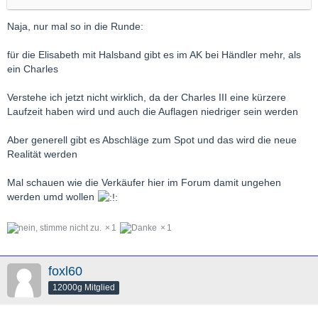
diese ehemals mit Aufschlag versehenen Kaiserreich-Münzen
nun
unter
POG gehandelt werden sollen, erschließt sich mir
Naja, nur mal so in die Runde:
nicht. Der ganze andere Gammel (Kronen, Dukaten NP,
Elisabeth II usw.) gibt es ja weiterhin. Im Vergleich wird man
für die Elisabeth mit Halsband gibt es im AK bei Händler mehr, als
immer zu den Willis greifen oder? TOP-Erhaltungen passen sich
ein Charles
dem höheren POG an, da braucht man sich nur die
Auktionsergebnisse ansehen.
Verstehe ich jetzt nicht wirklich, da der Charles III eine kürzere
Laufzeit haben wird und auch die Auflagen niedriger sein werden
Grüße
Goldhut
Aber generell gibt es Abschläge zum Spot und das wird die neue
Realität werden
Mal schauen wie die Verkäufer hier im Forum damit ungehen
werden umd wollen
1
1
foxl60
12000g Mitglied