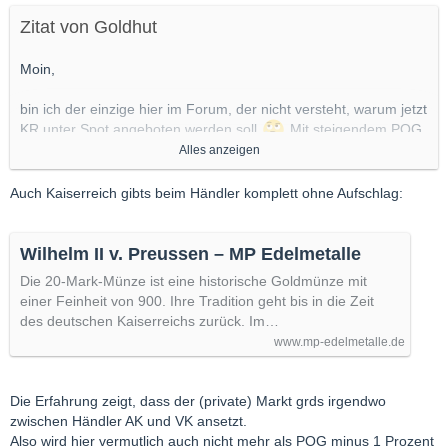
Zitat von Goldhut
Moin,
bin ich der einzige hier im Forum, der nicht versteht, warum jetzt
KR unter Spot angeboten werden soll
Mit steigendem POG
Alles anzeigen
reduzieren sich auf jeden Fall Sammleraufschläge, aber warum
diese ehemals mit Aufschlag versehenen Kaiserreich-Münzen
nun
unter
POG gehandelt werden sollen, erschließt sich mir
Auch Kaiserreich gibts beim Händler komplett ohne Aufschlag:
nicht. Der ganze andere Gammel (Kronen, Dukaten NP,
Elisabeth II usw.) gibt es ja weiterhin. Im Vergleich wird man
immer zu den Willis greifen oder? TOP-Erhaltungen passen sich
Wilhelm II v. Preussen – MP Edelmetalle
dem höheren POG an, da braucht man sich nur die
Die 20-Mark-Münze ist eine historische Goldmünze mit
Auktionsergebnisse ansehen.
einer Feinheit von 900. Ihre Tradition geht bis in die Zeit
des deutschen Kaiserreichs zurück. Im…
Grüße
www.mp-edelmetalle.de
Goldhut
Die Erfahrung zeigt, dass der (private) Markt grds irgendwo
zwischen Händler AK und VK ansetzt.
Also wird hier vermutlich auch nicht mehr als POG minus 1 Prozent