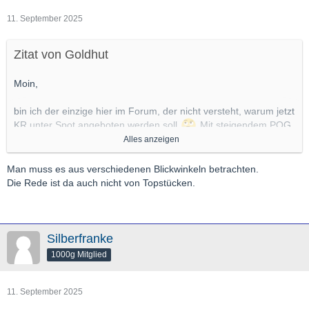
11. September 2025
Zitat von Goldhut
Moin,
bin ich der einzige hier im Forum, der nicht versteht, warum jetzt
KR unter Spot angeboten werden soll
Mit steigendem POG
Alles anzeigen
reduzieren sich auf jeden Fall Sammleraufschläge, aber warum
diese ehemals mit Aufschlag versehenen Kaiserreich-Münzen
nun
unter
POG gehandelt werden sollen, erschließt sich mir
Man muss es aus verschiedenen Blickwinkeln betrachten.
nicht. Der ganze andere Gammel (Kronen, Dukaten NP,
Die Rede ist da auch nicht von Topstücken.
Elisabeth II usw.) gibt es ja weiterhin. Im Vergleich wird man
immer zu den Willis greifen oder? TOP-Erhaltungen passen sich
dem höheren POG an, da braucht man sich nur die
Auktionsergebnisse ansehen.
Silberfranke
1000g Mitglied
Grüße
Goldhut
11. September 2025