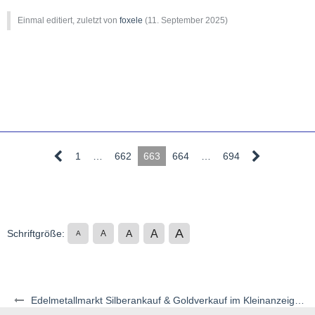
Einmal editiert, zuletzt von
foxele
(
11. September 2025
)
1
…
662
663
664
…
694
A
A
Schriftgröße:
A
A
A
Edelmetallmarkt Silberankauf & Goldverkauf im Kleinanzeigenstil