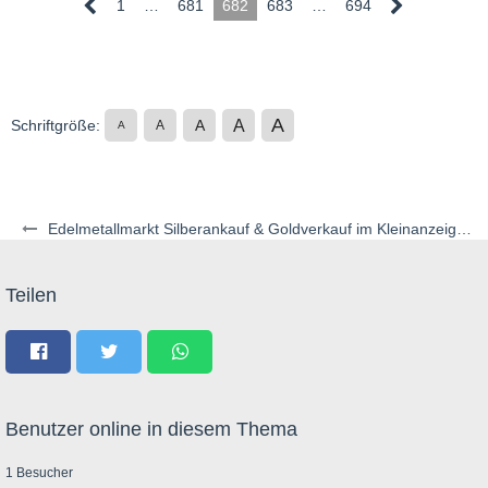
1
…
681
682
683
…
694
A
A
Schriftgröße:
A
A
A
Edelmetallmarkt Silberankauf & Goldverkauf im Kleinanzeigenstil
Teilen
Benutzer online in diesem Thema
1 Besucher