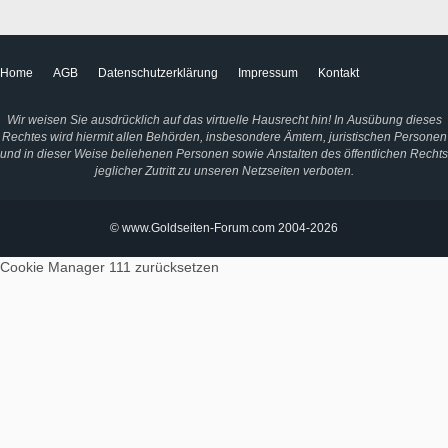
Home
AGB
Datenschutzerklärung
Impressum
Kontakt
Wir weisen Sie ausdrücklich auf das virtuelle Hausrecht hin! In Ausübung dieses
Rechtes wird hiermit allen Behörden, insbesondere Ämtern, juristischen Personen
und in dieser Weise beliehenen Personen sowie Anstalten des öffentlichen Rechts
jeglicher Zutritt zu unseren Netzseiten verboten.
© www.Goldseiten-Forum.com 2004-2026
Cookie Manager 111
zurücksetzen