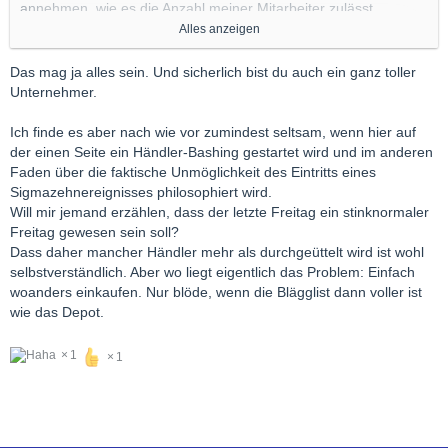
annehmen, wie es die Anzahl meiner Mitarbeiter zulässt.
Alles anzeigen
Wenn man dann aber im EM Bereich trotz kranker Mitarbeiter
und zu großem Auftragsvolumen daher geht und zum Teil die
Das mag ja alles sein. Und sicherlich bist du auch ein ganz toller
besten Ankaufspreise anbietet, ist das doch das Problem des
Unternehmer.
Händlers, wenn er Aufträge nicht schnell abwickeln kann und
Vertrauen verliert.
Ich finde es aber nach wie vor zumindest seltsam, wenn hier auf
Immerhin zahlt man dem Händler doch seine Miete, Mitarbeiter,
der einen Seite ein Händler-Bashing gestartet wird und im anderen
Nebenkosten und seinen Gewinn. Ist doch alles im Preis
Faden über die faktische Unmöglichkeit des Eintritts eines
inbegriffen. Da darf man dann auch mal meckern.
Sigmazehnereignisses philosophiert wird.
Will mir jemand erzählen, dass der letzte Freitag ein stinknormaler
Freitag gewesen sein soll?
Dass daher mancher Händler mehr als durchgeüttelt wird ist wohl
selbstverständlich. Aber wo liegt eigentlich das Problem: Einfach
woanders einkaufen. Nur blöde, wenn die Blägglist dann voller ist
wie das Depot.
1
1