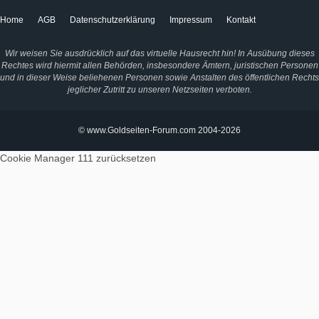
Home
AGB
Datenschutzerklärung
Impressum
Kontakt
Wir weisen Sie ausdrücklich auf das virtuelle Hausrecht hin! In Ausübung dieses
Rechtes wird hiermit allen Behörden, insbesondere Ämtern, juristischen Personen
und in dieser Weise beliehenen Personen sowie Anstalten des öffentlichen Rechts
jeglicher Zutritt zu unseren Netzseiten verboten.
© www.Goldseiten-Forum.com 2004-2026
Cookie Manager 111
zurücksetzen