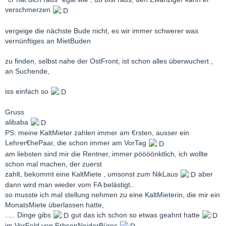
verschmerzen
vergeige die nächste Bude nicht, es wir immer schwerer was
vernünftiges an MietBuden
zu finden, selbst nahe der OstFront, ist schon alles überwuchert ,
an Suchende,
iss einfach so
Gruss
alibaba
PS: meine KaltMieter zahlen immer am €rsten, ausser ein
Lehrer€hePaar, die schon immer am VorTag
am liebsten sind mir die Rentner, immer pöööönktlich, ich wollte
schon mal machen, der zuerst
zahlt, bekommt eine KaltMiete , umsonst zum NikLaus
aber
dann wird man wieder vom FA belästigt..
so musste ich mal stellung nehmen zu eine KaltMieterin, die mir ein
MonatsMiete überlassen hatte,
..... Dinge gibs
gut das ich schon so etwas geahnt hatte
im VorFeld von ErbsenNeiderBüros