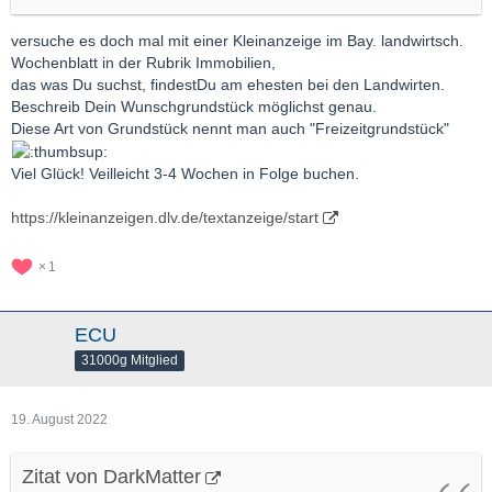
Bebauung ist nur rechtliche Funktion von belang und eigentlich
würde eine Garage als Abschließbarer Lagerplatz schon
versuche es doch mal mit einer Kleinanzeige im Bay. landwirtsch.
reichen. Erschließung braucht es auch nicht..
Wochenblatt in der Rubrik Immobilien,
Lage Nordbayern, Maintal bis Thüringer Grenze...
das was Du suchst, findestDu am ehesten bei den Landwirten.
Beschreib Dein Wunschgrundstück möglichst genau.
Im lokalen Umfeld erfährt man evtl. mal zufällig etwas über den
Diese Art von Grundstück nennt man auch "Freizeitgrundstück"
"Buschfunk", aber welche Möglichkeit gibt es so etwas
anderswo, z.B. in den Nachbargemeinden zu suchen/finden.
Viel Glück! Veilleicht 3-4 Wochen in Folge buchen.
Internetportale gibt's einige, aber da scheitere ich schon beim
Suchen: Entweder Haus oder Baugrundstück - mehr kann ich da
https://kleinanzeigen.dlv.de/textanzeige/start
gleich gar nicht auswählen, wobei unter Häuser einige
Baugrundstücke kommen die in der eigentlichen Rubrik nicht
1
angezeigt werden.
Hat jemand von euch einen diesbezüglichen Tipp wie ich was
ECU
finden kann?
31000g Mitglied
Falls jemand was konkretes weiß, noch besser.
Vielen Dank schon mal
19. August 2022
Zitat von DarkMatter