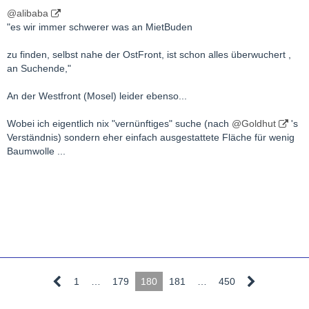
@alibaba
"es wir immer schwerer was an MietBuden
zu finden, selbst nahe der OstFront, ist schon alles überwuchert ,
an Suchende,"
An der Westfront (Mosel) leider ebenso...
Wobei ich eigentlich nix "vernünftiges" suche (nach
@Goldhut
's
Verständnis) sondern eher einfach ausgestattete Fläche für wenig
Baumwolle ...
1
…
179
180
181
…
450