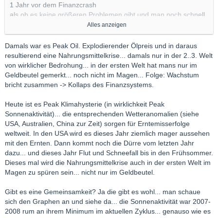
1 Jahr vor dem Finanzcrash
als ob es keine größeren Problemen gibt und man noch schnell
den Mist verzapfen kann, solange es noch geht.
Alles anzeigen
1-2 Jahre später wäre das so nicht möglich, da primär Banken
zu retten waren.
Damals war es Peak Oil. Explodierender Ölpreis und in daraus
resultierend eine Nahrungsmittelkrise... damals nur in der 2..3. Welt
Schnell noch CO2-Steuer einführen, bevor die nächste Krise
von wirklicher Bedrohung... in der ersten Welt hat mans nur im
kommt.
Geldbeutel gemerkt... noch nicht im Magen... Folge: Wachstum
Dann müssen wieder Banken und evtl. Firmen gerettet werden.
bricht zusammen -> Kollaps des Finanzsystems.
Heute ist es Peak Klimahysterie (in wirklichkeit Peak
Sonnenaktivität)... die entsprechenden Wetteranomalien (siehe
USA, Australien, China zur Zeit) sorgen für Erntemisserfolge
weltweit. In den USA wird es dieses Jahr ziemlich mager aussehen
mit den Ernten. Dann kommt noch die Dürre vom letzten Jahr
dazu... und dieses Jahr Flut und Schneefall bis in den Frühsommer.
Dieses mal wird die Nahrungsmittelkrise auch in der ersten Welt im
Magen zu spüren sein... nicht nur im Geldbeutel.
Gibt es eine Gemeinsamkeit? Ja die gibt es wohl... man schaue
sich den Graphen an und siehe da... die Sonnenaktivität war 2007-
2008 rum an ihrem Minimum im aktuellen Zyklus... genauso wie es