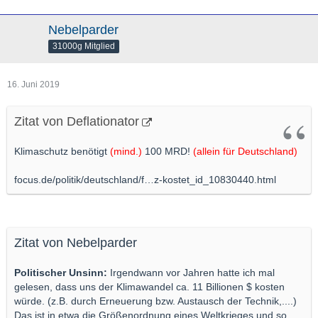
Nebelparder
31000g Mitglied
16. Juni 2019
Zitat von Deflationator
Klimaschutz benötigt
(mind.)
100 MRD!
(allein für Deutschland)
focus.de/politik/deutschland/f…z-kostet_id_10830440.html
Zitat von Nebelparder
Politischer Unsinn:
Irgendwann vor Jahren hatte ich mal
gelesen, dass uns der Klimawandel ca. 11 Billionen $ kosten
würde. (z.B. durch Erneuerung bzw. Austausch der Technik,....)
Das ist in etwa die Größenordnung eines Weltkrieges und so