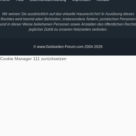
Wir weisen Sie ausdrücklich auf das virtuelle Hausrecht hin! In Ausübung dieses
Rechtes wird hiermit allen Behörden, insbesondere Ämtern, juristischen Personen
und in dieser Weise beliehenen Personen sowie Anstalten des öffentlichen Rechts
jeglicher Zutritt zu unseren Netzseiten verboten.
© www.Goldseiten-Forum.com 2004-2026
Cookie Manager 111
zurücksetzen