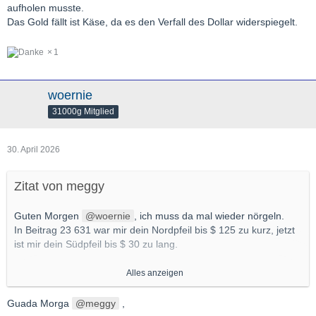
aufholen musste.
Das Gold fällt ist Käse, da es den Verfall des Dollar widerspiegelt.
1
woernie
31000g Mitglied
30. April 2026
Zitat von meggy
Guten Morgen
woernie
, ich muss da mal wieder nörgeln.
In Beitrag 23 631 war mir dein Nordpfeil bis $ 125 zu kurz, jetzt
ist mir dein Südpfeil bis $ 30 zu lang.
Ein paar Fragen:
Alles anzeigen
- bei einem Rücksetzer auf $ 30…wäre dann der Aufwärtstrend
endgültig erledigt, oder wären die erwarteten Ziele aus der
Guada Morga
meggy
,
„Jahrhundertasse“ dennoch in Reichweite? Braucht man dazu