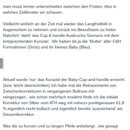
ne Glaskugel, oder gibt die CT eine Antwort?
man muss immer unterscheiden zwischen den Fristen. Also in
welches Zeitfenster wir schauen .
- was wäre bei diesem Szenario die Erklärung für das
Marktgeschehen?
Vielleicht wirklich an der Zeit mal wieder das Langfristbild in
Vollständiger Einbruch der Industrienachfrage?
Augenschein zu nehmen und zurück ins Bewußtsein zu holen.
Natürlich 'steht' das Cup & handle Ausbruchs-Szenario mit dem
- für unsere Minen wäre das ein Desaster, also weiterhin noch
entsprechenden Kursziel . Wir haben da ja die 'Mutter' aller C&H
an der Seitenlinie bleiben?
Formationen (Grün) und ihr kleines Baby (Blau).
Lg meggy
Aktuell wurde 'nur' das Kursziel der Baby-Cup-and-handle erreicht.
(bzw. leicht überschritten) Ich habe mal die Retracements von
Zwischenkorrekturen in vergangenen Bullruns mit
reingezogen...wie schon mehrfach erwähnt finde ich die initiale
Korrektur von Silber vom ATH weg mit nahezu punktgenauen 61,8
% eigentlich recht bullisch und eigentlich bereits 'ausreichend' als
Gesamtkorrektur.
Was die zu kurzen und zu langen Pfeile anbelangt...wie gesagt