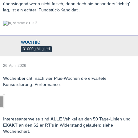
überwiegend wenn nicht falsch, dann doch nie besonders 'richtig'
lag, ist ein echter 'Fundstück-Kandidat'.
2
woernie
31000g Mitglied
Weiterhin gutes Gelingen
26. April 2026
Gruss RS
Wochenbericht: nach vier Plus-Wochen die erwartete
Konsolidierung. Performance:
Interessanterweise sind
ALLE
Vehikel an den 50 Tage-Linien und
EXAKT
an den 62 er RT's in Widerstand gelaufen: siehe
Wochenchart.