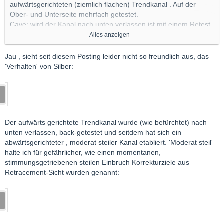
aufwärtsgerichteten (ziemlich flachen) Trendkanal . Auf der
Ober- und Unterseite mehrfach getestet.
Cave: wird der Kanal nach unten verlassen ist mit einem Retest
des Tiefs , evtl. mit einem Test des Ausbruchslevels (~ 55) zu
Alles anzeigen
rechnen.
Jau , sieht seit diesem Posting leider nicht so freundlich aus, das
'Verhalten' von Silber:
Nach einem Ausbruch nach unten gibt es bis zu den genannten
möglichen Korrekturtiefen nur wenig Support.
Der aufwärts gerichtete Trendkanal wurde (wie befürchtet) nach
unten verlassen, back-getestet und seitdem hat sich ein
abwärtsgerichteter , moderat steiler Kanal etabliert. 'Moderat steil'
halte ich für gefährlicher, wie einen momentanen,
stimmungsgetriebenen steilen Einbruch Korrekturziele aus
Retracement-Sicht wurden genannt: