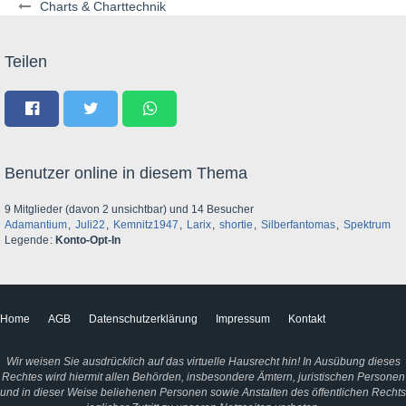
Charts & Charttechnik
Teilen
Benutzer online in diesem Thema
9 Mitglieder (davon 2 unsichtbar) und 14 Besucher
Adamantium
Juli22
Kemnitz1947
Larix
shortie
Silberfantomas
Spektrum
Legende
Konto-Opt-In
Home
AGB
Datenschutzerklärung
Impressum
Kontakt
Wir weisen Sie ausdrücklich auf das virtuelle Hausrecht hin! In Ausübung dieses
Rechtes wird hiermit allen Behörden, insbesondere Ämtern, juristischen Personen
und in dieser Weise beliehenen Personen sowie Anstalten des öffentlichen Rechts