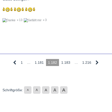
13
3
1
…
1.181
1.182
1.183
…
1.216
A
A
Schriftgröße:
A
A
A