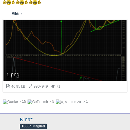
Bilder
1.png
46,95 kB
990×949
71
15
5
1
Nina*
1000g Mitglied