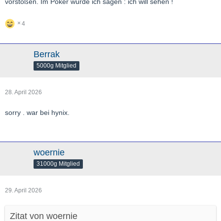
vorstoßen. Im Poker würde ich sagen : ich will sehen !
4
Berrak
5000g Mitglied
28. April 2026
sorry . war bei hynix.
woernie
31000g Mitglied
29. April 2026
Zitat von woernie