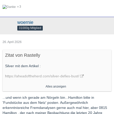
3
woernie
31000g Mitglied
26. April 2026
Zitat von Rastelly
Silver mit dem Artikel :
https://aheadoftheherd.com/silver-defies-bust/
Alles anzeigen
...und wenn ich gerade am Nörgeln bin...Hamilton bitte in
Weiterhin gutes Gelingen
'Fundstücke aus dem Netz' posten. Außergewöhnlich
Gruss RS
erkenntnisreiche Fremdanalysen gerne auch mal hier, aber 0815
Hamilton , der nach meiner Beobachtiung die letzten 20 Jahre