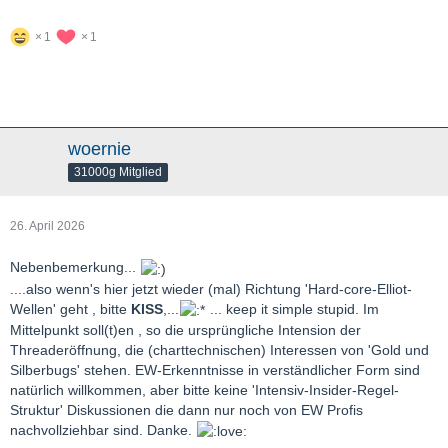
1
1
woernie
31000g Mitglied
26. April 2026
Nebenbemerkung...
....also wenn's hier jetzt wieder (mal) Richtung 'Hard-core-Elliot-
Wellen' geht , bitte
KISS
,...
... keep it simple stupid. Im
Mittelpunkt soll(t)en , so die ursprüngliche Intension der
Threaderöffnung, die (charttechnischen) Interessen von 'Gold und
Silberbugs' stehen. EW-Erkenntnisse in verständlicher Form sind
natürlich willkommen, aber bitte keine 'Intensiv-Insider-Regel-
Struktur' Diskussionen die dann nur noch von EW Profis
nachvollziehbar sind. Danke.