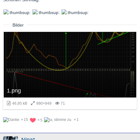
Bilder
1.png
46,95 kB
990×949
71
15
1
5
Nina*