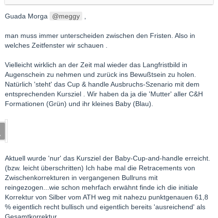
- bei einem Rücksetzer auf $ 30…wäre dann der Aufwärtstrend
endgültig erledigt, oder wären die erwarteten Ziele aus der
Guada Morga
meggy
,
„Jahrhundertasse“ dennoch in Reichweite? Braucht man dazu
ne Glaskugel, oder gibt die CT eine Antwort?
man muss immer unterscheiden zwischen den Fristen. Also in
welches Zeitfenster wir schauen .
- was wäre bei diesem Szenario die Erklärung für das
Marktgeschehen?
Vielleicht wirklich an der Zeit mal wieder das Langfristbild in
Vollständiger Einbruch der Industrienachfrage?
Augenschein zu nehmen und zurück ins Bewußtsein zu holen.
Natürlich 'steht' das Cup & handle Ausbruchs-Szenario mit dem
- für unsere Minen wäre das ein Desaster, also weiterhin noch
entsprechenden Kursziel . Wir haben da ja die 'Mutter' aller C&H
an der Seitenlinie bleiben?
Formationen (Grün) und ihr kleines Baby (Blau).
Lg meggy
Aktuell wurde 'nur' das Kursziel der Baby-Cup-and-handle erreicht.
(bzw. leicht überschritten) Ich habe mal die Retracements von
Zwischenkorrekturen in vergangenen Bullruns mit
reingezogen...wie schon mehrfach erwähnt finde ich die initiale
Korrektur von Silber vom ATH weg mit nahezu punktgenauen 61,8
% eigentlich recht bullisch und eigentlich bereits 'ausreichend' als
Gesamtkorrektur.