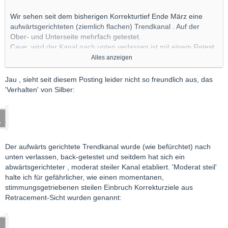
Wir sehen seit dem bisherigen Korrekturtief Ende März eine
aufwärtsgerichteten (ziemlich flachen) Trendkanal . Auf der
Ober- und Unterseite mehrfach getestet.
Cave: wird der Kanal nach unten verlassen ist mit einem Retest
des Tiefs , evtl. mit einem Test des Ausbruchslevels (~ 55) zu
Alles anzeigen
rechnen.
Jau , sieht seit diesem Posting leider nicht so freundlich aus, das
'Verhalten' von Silber:
Nach einem Ausbruch nach unten gibt es bis zu den genannten
möglichen Korrekturtiefen nur wenig Support.
Der aufwärts gerichtete Trendkanal wurde (wie befürchtet) nach
unten verlassen, back-getestet und seitdem hat sich ein
abwärtsgerichteter , moderat steiler Kanal etabliert. 'Moderat steil'
halte ich für gefährlicher, wie einen momentanen,
stimmungsgetriebenen steilen Einbruch Korrekturziele aus
Retracement-Sicht wurden genannt: