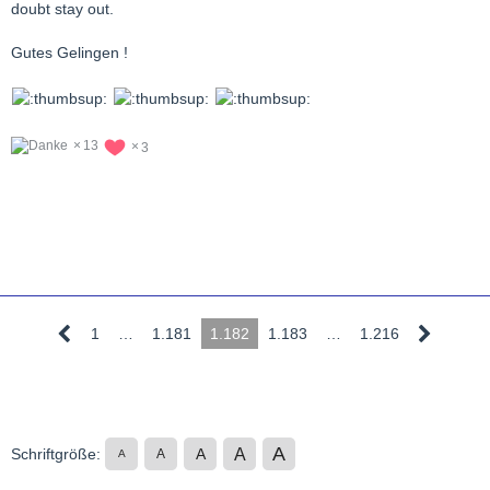
doubt stay out.
Gutes Gelingen !
13
3
1
…
1.181
1.182
1.183
…
1.216
A
A
Schriftgröße:
A
A
A