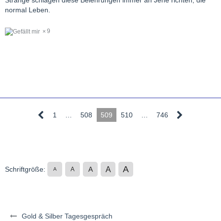
Stränge schlagen diese Belehrungen immer an Jene richten, die
normal Leben.
9
1
…
508
509
510
…
746
A
A
Schriftgröße:
A
A
A
Gold & Silber Tagesgespräch