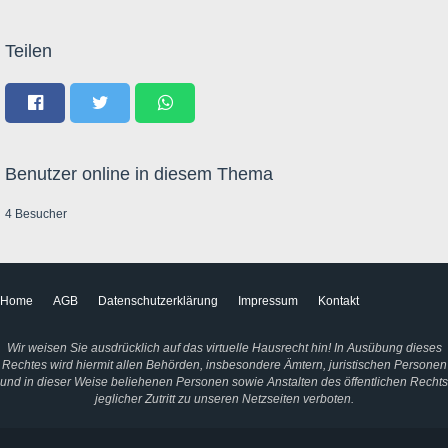
Teilen
Benutzer online in diesem Thema
4 Besucher
Home
AGB
Datenschutzerklärung
Impressum
Kontakt
Wir weisen Sie ausdrücklich auf das virtuelle Hausrecht hin! In Ausübung dieses
Rechtes wird hiermit allen Behörden, insbesondere Ämtern, juristischen Personen
und in dieser Weise beliehenen Personen sowie Anstalten des öffentlichen Rechts
jeglicher Zutritt zu unseren Netzseiten verboten.