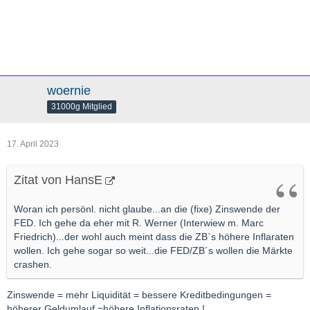
woernie
31000g Mitglied
17. April 2023
Zitat von HansE
Woran ich persönl. nicht glaube...an die (fixe) Zinswende der
FED. Ich gehe da eher mit R. Werner (Interwiew m. Marc
Friedrich)...der wohl auch meint dass die ZB`s höhere Inflaraten
wollen. Ich gehe sogar so weit...die FED/ZB´s wollen die Märkte
crashen.
Zinswende = mehr Liquidität = bessere Kreditbedingungen =
höherer Geldumlauf =höhere Inflationsraten !