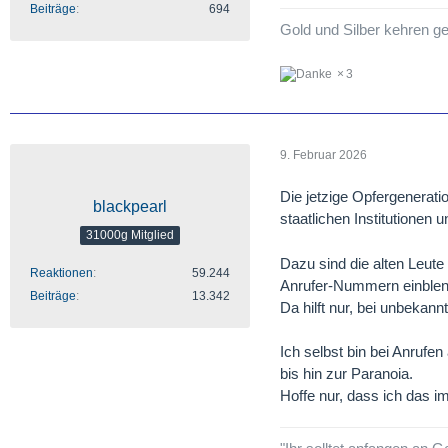
Beiträge
694
Gold und Silber kehren g
3
9. Februar 2026
Die jetzige Opfergeneratio
blackpearl
staatlichen Institutionen
31000g Mitglied
Dazu sind die alten Leut
Reaktionen
59.244
Anrufer-Nummern einble
Beiträge
13.342
Da hilft nur, bei unbekan
Ich selbst bin bei Anrufe
bis hin zur Paranoia.
Hoffe nur, dass ich das im