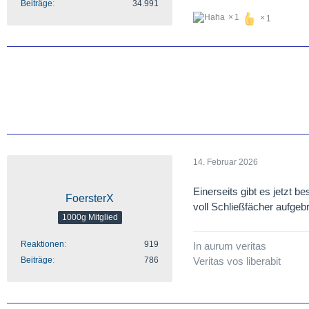
Beiträge
34.991
1
1
14. Februar 2026
Einerseits gibt es jetzt b
FoersterX
voll Schließfächer aufge
1000g Mitglied
Reaktionen
919
In aurum veritas
Beiträge
786
Veritas vos liberabit