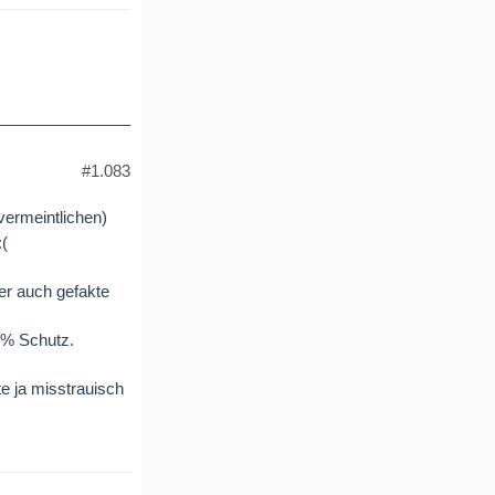
#1.083
(vermeintlichen)
er auch gefakte
00% Schutz.
te ja misstrauisch