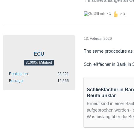
"Ihr solltet anfangen an Ge
1
3
13. Februar 2026
The same prodcedure as .
ECU
31000g Mitglied
Schließfächer in Bank in
Reaktionen
28.221
Beiträge
12.566
Schließfächer in Ban
Beute unklar
Erneut sind in einer Bank
aufgebrochen worden - 
Was bislang über die B