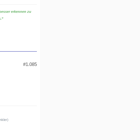
 besser erkennen zu
s.“
#1.085
nkler)