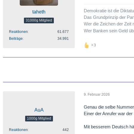
Demokratie ist die Dikta
taheth
Das Grundprinzip der Par
31000g Mitglied
Wer die Zeichen der Zeit n
Wer Banken sein Geld übe
Reaktionen
61.677
Beiträge
34.991
3
9. Februar 2026
Genau die selbe Nummer w
AuA
Einer der Anrufer war der 
1000g Mitglied
Mit besserem Deutsch hät
Reaktionen
442