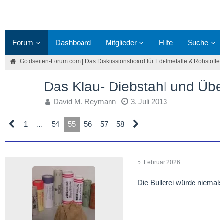
Forum
Dashboard
Mitglieder
Hilfe
Suche
Goldseiten-Forum.com | Das Diskussionsboard für Edelmetalle & Rohstoffe
Das Klau- Diebstahl und Übe
David M. Reymann
3. Juli 2013
1
…
54
55
56
57
58
5. Februar 2026
Die Bullerei würde niema