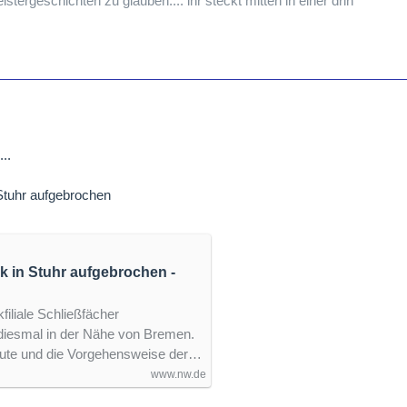
istergeschichten zu glauben.... ihr steckt mitten in einer drin"
..
 Stuhr aufgebrochen
k in Stuhr aufgebrochen -
filiale Schließfächer
diesmal in der Nähe von Bremen.
eute und die Vorgehensweise der…
www.nw.de