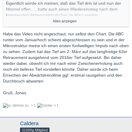
Eigentlich würde ich meinen, daß das Tief drin ist und nun der
Himmel offen...., hatte auch einen Wiedereinstieg nach dem
kommenden Aktienmarktrutscher im März erwägt.
Aber dann habe ich A.Tiedjes Zählung gesehen und habe dies
Alles anzeigen
erstmal ganz verschoben, bis der Boden
sicher ist.
Habe das Video nicht angeschaut, nur selbst den Chart. Die ABC
Hier das Video ( in Kurzfassung : Er sieht den Boden erst bei ca.
runter vom Januarhoch scheint abgeschlossen zu sein und in der
13,5 $ )
Mikrostruktur meine ich einen ersten fünfwelligen Impuls nach oben
zu sehen. Zudem hat das Tief am 2. März auf das langfristige 62er
Retracement ausgehend vom 2016er Tief aufgesetzt. Bin daher
Externer Inhalt
youtu.be
wieder dabei, obwohl ich mir nach einer Zwischenerholung auch
noch ein tieferes Tief vorstellen könnte. Daher würde ich beim
Inhalte von externen Seiten werden ohne Ihre Zustimmung
Erreichen der Abwärtstrendlinie ggf. erstmal rausgehen und den
nicht automatisch geladen und angezeigt.
Durchbruch abwarten.
Alle externen Inhalte anzeigen
Gruß, Jones
Durch die Aktivierung der externen Inhalte erklären Sie sich damit
einverstanden, dass personenbezogene Daten an Drittplattformen
1
1
übermittelt werden. Mehr Informationen dazu haben wir in unserer
Datenschutzerklärung zur Verfügung gestellt.
Caldera
31000g Mitglied