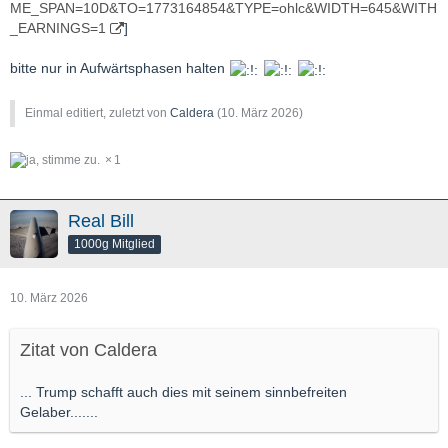
ME_SPAN=10D&TO=1773164854&TYPE=ohlc&WIDTH=645&WITH
_EARNINGS=1
]
bitte nur in Aufwärtsphasen halten
Einmal editiert, zuletzt von
Caldera
(
10. März 2026
)
1
Real Bill
1000g Mitglied
10. März 2026
Zitat von Caldera
... Trump schafft auch dies mit seinem sinnbefreiten
Gelaber.......