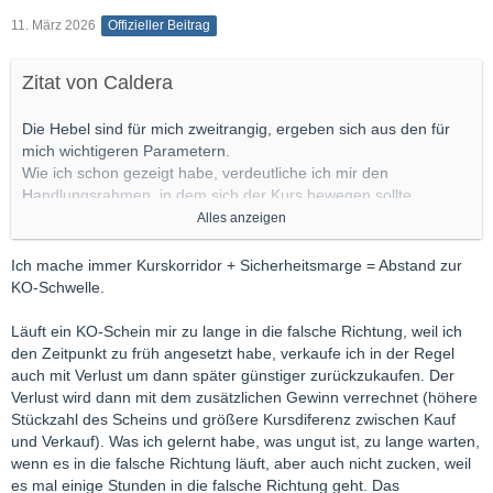
11. März 2026
Offizieller Beitrag
Zitat von Caldera
Die Hebel sind für mich zweitrangig, ergeben sich aus den für
mich wichtigeren Parametern.
Wie ich schon gezeigt habe, verdeutliche ich mir den
Handlungsrahmen, in dem sich der Kurs bewegen sollte
(Kurskorridore) bzw. Korridor für die zu erwartende
Alles anzeigen
Kursformation.
Dies ist wichtig für das Setzen der KO-Schwellen, um keinen
Ich mache immer Kurskorridor + Sicherheitsmarge = Abstand zur
Ausfall zu riskieren.
KO-Schwelle.
Mit diesen Ausgangsvoraussetzungen sind für mich ungefähr
Start und Ziel (Ein/Ausstieg ) klar, sowie die
Läuft ein KO-Schein mir zu lange in die falsche Richtung, weil ich
Bewegungsbreite zwischen beiden Punkten und damit wird die
den Zeitpunkt zu früh angesetzt habe, verkaufe ich in der Regel
Sache, einen passenden Put/Call, Short/long zu finden einfach
auch mit Verlust um dann später günstiger zurückzukaufen. Der
und der Hebel ergibt sich daraus.
Verlust wird dann mit dem zusätzlichen Gewinn verrechnet (höhere
Wer mit dem Hebel anfängt, ist schon auf der Verliererseite.
Stückzahl des Scheins und größere Kursdiferenz zwischen Kauf
und Verkauf). Was ich gelernt habe, was ungut ist, zu lange warten,
wenn es in die falsche Richtung läuft, aber auch nicht zucken, weil
es mal einige Stunden in die falsche Richtung geht. Das