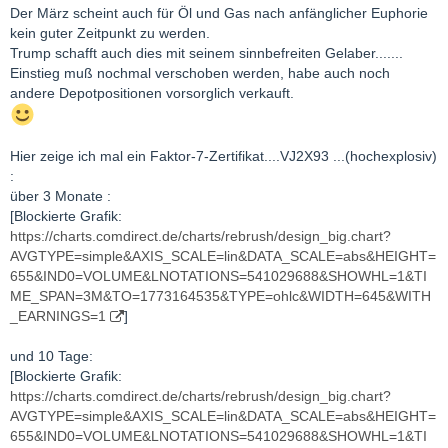
Der März scheint auch für Öl und Gas nach anfänglicher Euphorie
kein guter Zeitpunkt zu werden.
Trump schafft auch dies mit seinem sinnbefreiten Gelaber.......
Einstieg muß nochmal verschoben werden, habe auch noch
andere Depotpositionen vorsorglich verkauft.
Hier zeige ich mal ein Faktor-7-Zertifikat....VJ2X93 ...(hochexplosiv)
:
über 3 Monate :
[Blockierte Grafik:
https://charts.comdirect.de/charts/rebrush/design_big.chart?
AVGTYPE=simple&AXIS_SCALE=lin&DATA_SCALE=abs&HEIGHT=
655&IND0=VOLUME&LNOTATIONS=541029688&SHOWHL=1&TI
ME_SPAN=3M&TO=1773164535&TYPE=ohlc&WIDTH=645&WITH
_EARNINGS=1
]
und 10 Tage:
[Blockierte Grafik:
https://charts.comdirect.de/charts/rebrush/design_big.chart?
AVGTYPE=simple&AXIS_SCALE=lin&DATA_SCALE=abs&HEIGHT=
655&IND0=VOLUME&LNOTATIONS=541029688&SHOWHL=1&TI