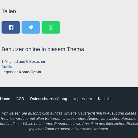
Teilen
Benutzer online in diesem Thema
1 Mitglied und 6 Besucher
Ardilla
Legende
Konto-Opt-In
Home
AGB
Datenschutzerklärung
Impressum
Kontakt
Wir weisen Sie ausdrücklich auf das virtuelle Hausrecht hin! In Ausübung dieses
Rechtes wird hiermit allen Behörden, insbesondere Ämtern, juristischen Personen
und in dieser Weise beliehenen Personen sowie Anstalten des öffentlichen Rechts
jeglicher Zutritt zu unseren Netzseiten verboten.