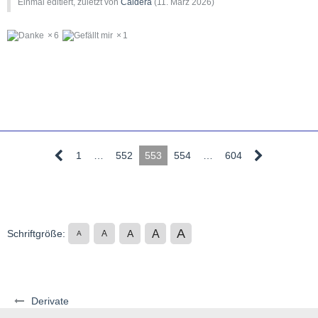
Einmal editiert, zuletzt von
Caldera
(
11. März 2026
)
6
1
1
…
552
553
554
…
604
A
A
Schriftgröße:
A
A
A
Derivate