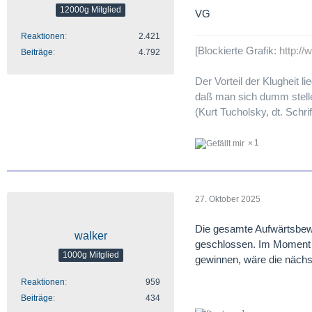
12000g Mitglied
VG
Reaktionen
2.421
[Blockierte Grafik:
http:/
Beiträge
4.792
Der Vorteil der Klugheit lie
daß man sich dumm stelle
(Kurt Tucholsky, dt. Schrif
1
27. Oktober 2025
Die gesamte Aufwärtsbew
walker
geschlossen. Im Moment f
1000g Mitglied
gewinnen, wäre die nächs
Reaktionen
959
Beiträge
434