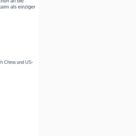
chon an die
kann als einziger
ch China und US-