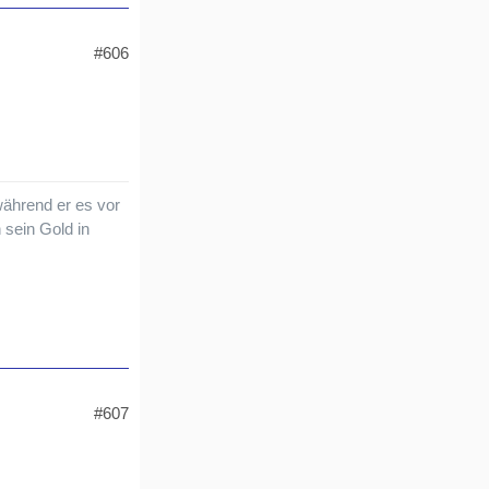
#606
während er es vor
 sein Gold in
#607