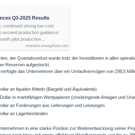
nces Q3-2025 Results
; continued strong low-cost
o exceed production guidance;
earth pilot production…
investors.energyfuels.com
en, der Quartalsverlust wurde trotz der Investitionen in allen operat
er-Reserven aufgestockt.
verfügte das Unternehmen über ein Umlaufvermögen von 298,5 Milli
ollar an liquiden Mitteln (Bargeld und Äquivalente)
Dollar in marktfähigen Wertpapieren (zinsbringende Anlagen und Ura
Dollar an Forderungen aus Lieferungen und Leistungen
Dollar an Lagerbeständen
nternehmen in eine starke Position zur Weiterentwicklung seiner Proj
men noch hinzu mit einem effektiven Wandlungspreis von bis zu 30$