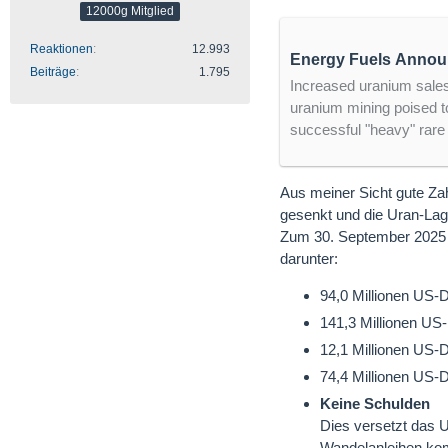
12000g Mitglied
Reaktionen
12.993
Energy Fuels Annou
Beiträge
1.795
Increased uranium sales
uranium mining poised t
successful "heavy" rare 
Aus meiner Sicht gute Zahl
gesenkt und die Uran-Lag
Zum 30. September 2025 
darunter:
94,0 Millionen US-D
141,3 Millionen US-
12,1 Millionen US-
74,4 Millionen US-
Keine Schulden
Dies versetzt das U
Wandelanleihen kom