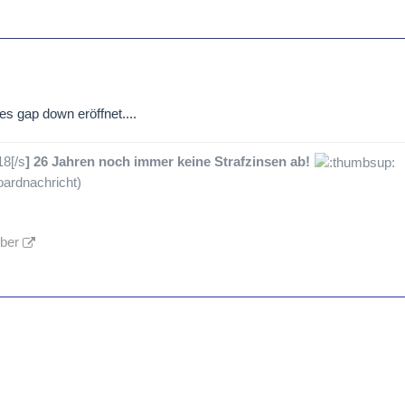
es gap down eröffnet....
18[/s
] 26 Jahren noch immer keine Strafzinsen ab!
ardnachricht)
lber