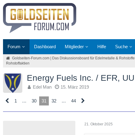
Forum
Dashboard
Mitglieder
Hilfe
Suche
Goldseiten-Forum.com | Das Diskussionsboard für Edelmetalle & Rohstoffe
Rohstoffaktien
Energy Fuels Inc. / EFR, 
Edel Man
15. März 2019
1
…
30
31
32
…
44
21. Oktober 2025