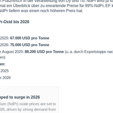
 Platzhirsch in der Verarbeitung von Dy und Tb. NdPr wird ja s
er mal ein Überblick über zu erwartende Preise für 99%-NdPr, EF 
dPr liefern was einen noch höheren Preis hat.
r-Oxid bis 2026
 2025:
67.000 USD pro Tonne
 2026:
75.000 USD pro Tonne
im August 2025:
88.200 USD pro Tonne
(u. a. durch Exportstopps na
ten)
um:
 2025
r 2026
pped to surge in 2026
 (NdPr) oxide prices are set to
026, driven by strong demand from