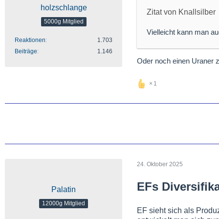
holzschlange
Zitat von Knallsilber
5000g Mitglied
Vielleicht kann man a
Reaktionen
1.703
Beiträge
1.146
Oder noch einen Uraner 
1
24. Oktober 2025
EFs Diversifik
Palatin
12000g Mitglied
EF sieht sich als Produ