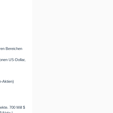
iven Bereichen
onen US-Dollar,
n-Aktien)
ekte. 700 Mill $
/Aktie !