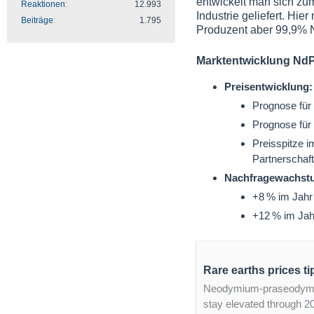
entwickelt man sich zum
Reaktionen
12.993
Industrie geliefert. Hi
Beiträge
1.795
Produzent aber 99,9% N
Marktentwicklung NdP
Preisentwicklung:
Prognose für
Prognose für
Preisspitze 
Partnerschaf
Nachfragewachst
+8 % im Jahr
+12 % im Jah
Rare earths prices ti
Neodymium-praseodymium
stay elevated through 2