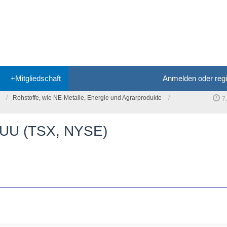
+Mitgliedschaft
Anmelden oder regi
Rohstoffe, wie NE-Metalle, Energie und Agrarprodukte
7
UUUU (TSX, NYSE)