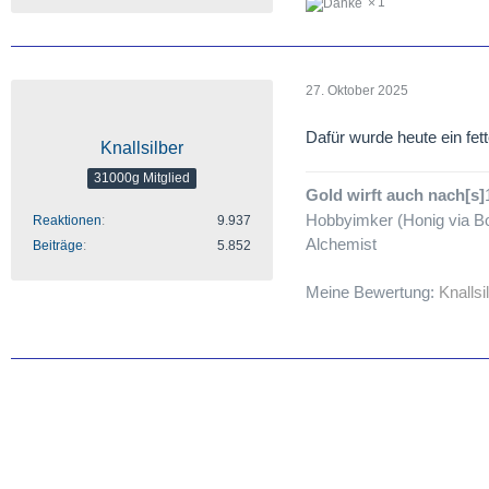
1
27. Oktober 2025
Dafür wurde heute ein fett
Knallsilber
31000g Mitglied
Gold wirft auch nach[s]
Hobbyimker (Honig via Bo
Reaktionen
9.937
Alchemist
Beiträge
5.852
Meine Bewertung:
Knallsi