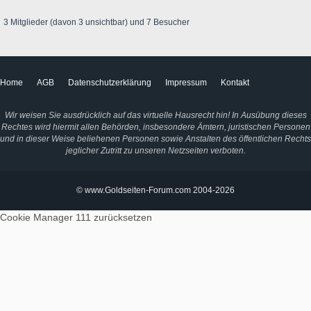
3 Mitglieder (davon 3 unsichtbar) und 7 Besucher
Home
AGB
Datenschutzerklärung
Impressum
Kontakt
Wir weisen Sie ausdrücklich auf das virtuelle Hausrecht hin! In Ausübung dieses
Rechtes wird hiermit allen Behörden, insbesondere Ämtern, juristischen Personen
und in dieser Weise beliehenen Personen sowie Anstalten des öffentlichen Rechts
jeglicher Zutritt zu unseren Netzseiten verboten.
© www.Goldseiten-Forum.com 2004-2026
Cookie Manager 111
zurücksetzen