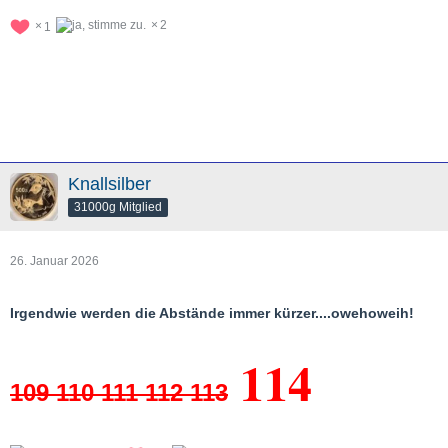
2
1
Knallsilber
31000g Mitglied
26. Januar 2026
Irgendwie werden die Abstände immer kürzer....owehoweih!
114
109 110 111 112 113