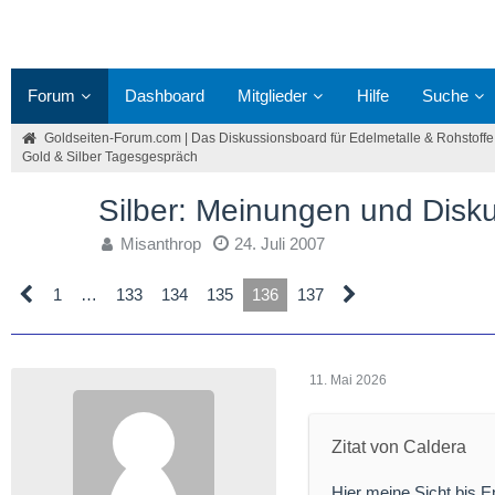
Forum
Dashboard
Mitglieder
Hilfe
Suche
Goldseiten-Forum.com | Das Diskussionsboard für Edelmetalle & Rohstoffe
Gold & Silber Tagesgespräch
Silber: Meinungen und Disk
Misanthrop
24. Juli 2007
1
…
133
134
135
136
137
11. Mai 2026
Zitat von Caldera
Hier meine Sicht bis E