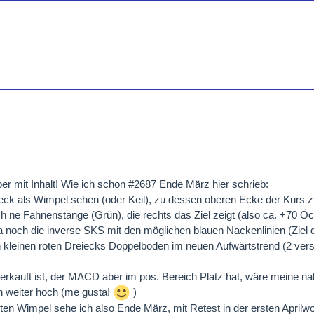
aber mit Inhalt! Wie ich schon #2687 Ende März hier schrieb:
eck als Wimpel sehen (oder Keil), zu dessen oberen Ecke der Kurs
ch ne Fahnenstange (Grün), die rechts das Ziel zeigt (also ca. +70 Ö
a noch die inverse SKS mit den möglichen blauen Nackenlinien (Ziel 
n kleinen roten Dreiecks Doppelboden im neuen Aufwärtstrend (2 ver
erkauft ist, der MACD aber im pos. Bereich Platz hat, wäre meine na
n weiter hoch (me gusta!
)
en Wimpel sehe ich also Ende März, mit Retest in der ersten Aprilw