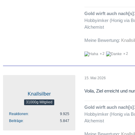
Gold wirft auch nach[s]
Hobbyimker (Honig via Bo
Alchemist
Meine Bewertung:
Knallsi
2
2
15. Mai 2026
Voila, Ziel erreicht und nu
Knallsilber
31000g Mitglied
Gold wirft auch nach[s]
Hobbyimker (Honig via Bo
Reaktionen
9.925
Alchemist
Beiträge
5.847
Meine Bewertung:
Knallsi