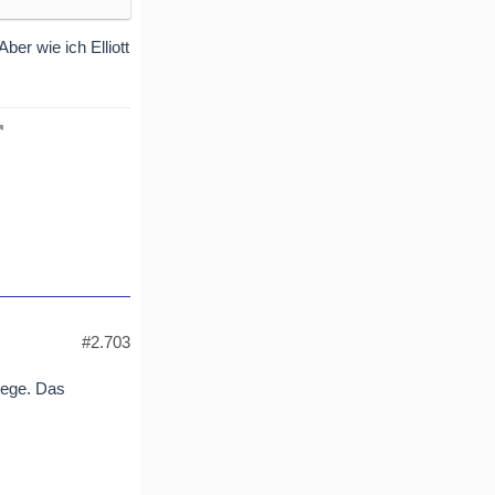
d dann könnte
, anschließend
er wie ich Elliott
e erst weit im
höher in der
#2.703
iege. Das