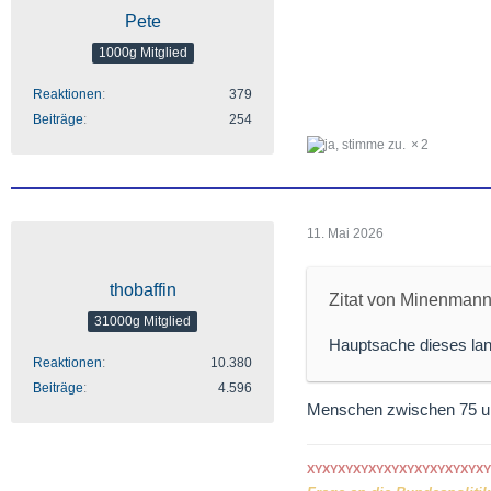
Pete
1000g Mitglied
Reaktionen
379
Beiträge
254
2
11. Mai 2026
thobaffin
Zitat von Minenman
31000g Mitglied
Hauptsache dieses lan
Reaktionen
10.380
Beiträge
4.596
Menschen zwischen 75 und
XYXYXYXYXYXYXYXYXYXYXYXY