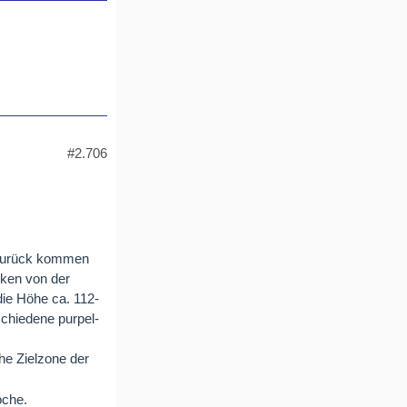
#2.706
 zurück kommen
cken von der
die Höhe ca. 112-
schiedene purpel-
he Zielzone der
oche.