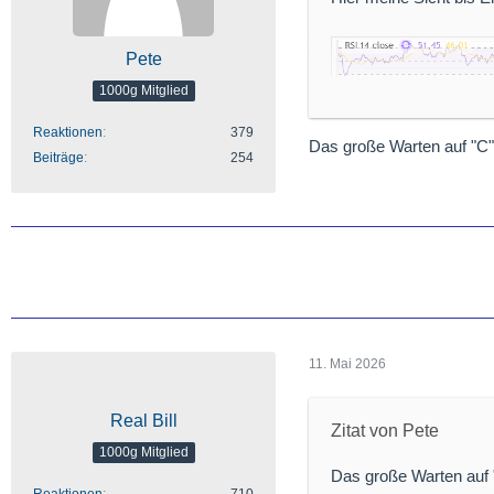
Pete
1000g Mitglied
Reaktionen
379
Das große Warten auf "C
Beiträge
254
11. Mai 2026
Real Bill
Zitat von Pete
1000g Mitglied
die logar. Skalierung m
Das große Warten auf