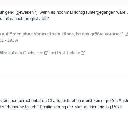
ch so anlegen, wenn wir tatsächlich in der Welle
"c"
auf 50 $ fallen un
 entfalten, bis zur nächsten Korrekturwelle
"4"
(für 2027 vorgesehen)
uhigend (gewesen?), wenn es nochmal richtig runtergegangen wäre. Ab
große Welle
"5"
anschließen....
ast alles noch möglich.
in diesem Jahrzehnt ablaufen..., andere, wie z.B. A.Tiedje sehen dies
.
auf Erden ohne Vorurteil sein könne, ist das größte Vorurteil"
ann noch immer einen anderen Verlauf nehmen..., dann noch etwas 
1 - 1819)
end.....
ills: auf den
Goldseiten
, bei
Prof. Fekete
sen, aus berechenbaren Charts, entstehen meist keine großen Anst
 verbundene falsche Positionierung der Masse bringt richtig Profit.