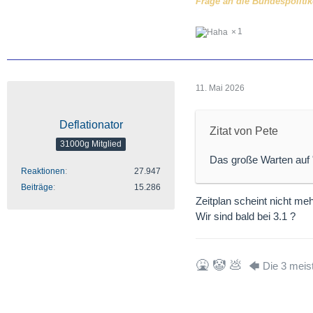
Frage an die Bundespolitike
1
11. Mai 2026
Deflationator
Zitat von Pete
31000g Mitglied
Das große Warten auf
Reaktionen
27.947
Beiträge
15.286
Zeitplan scheint nicht me
Wir sind bald bei 3.1 ?
🤮 🤡 💩
🡄 Die 3 meis