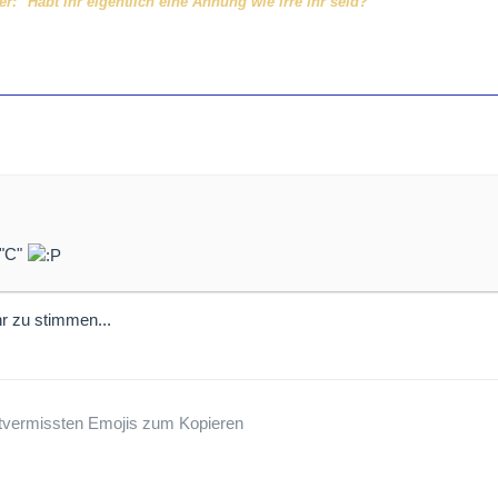
r: "Habt ihr eigentlich eine Ahnung wie irre ihr seid?"
 "C"
hr zu stimmen...
tvermissten Emojis zum Kopieren