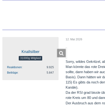
12. Mai 2026
Knallsilber
31000g Mitglied
Sorry, wildes Gekritzel, 
Man könnte das rote Drei
Reaktionen
9.925
sollte, dann haben wir au
Beiträge
5.847
Basis). Dann hätten wir d
115) Es gibts da noch de
Kanäle).
Da der RSI grad bissle üb
rote Kreis um 80 und dan
Der Ausbruch aus dem rot