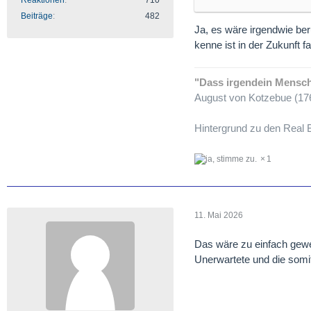
Reaktionen
710
diese Pitchfork läßt si
Beiträge
482
sich Welle
"3"
wie oben
Ja, es wäre irgendwie ber
würde sich die letzte 
kenne ist in der Zukunft f
Das könnte alles noch 
nächsten Jahrzehnt....
"Dass irgendein Mensch 
Nachtrag: Das Ganze k
August von Kotzebue (176
"b" und ein Triangel bild
Hintergrund zu den Real B
1
11. Mai 2026
Das wäre zu einfach gewe
Unerwartete und die somit