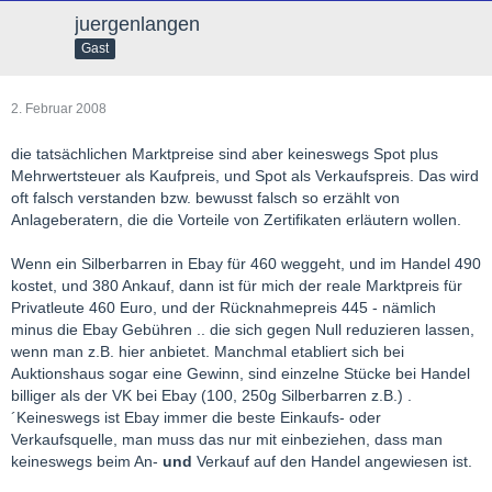
juergenlangen
Gast
2. Februar 2008
die tatsächlichen Marktpreise sind aber keineswegs Spot plus
Mehrwertsteuer als Kaufpreis, und Spot als Verkaufspreis. Das wird
oft falsch verstanden bzw. bewusst falsch so erzählt von
Anlageberatern, die die Vorteile von Zertifikaten erläutern wollen.
Wenn ein Silberbarren in Ebay für 460 weggeht, und im Handel 490
kostet, und 380 Ankauf, dann ist für mich der reale Marktpreis für
Privatleute 460 Euro, und der Rücknahmepreis 445 - nämlich
minus die Ebay Gebühren .. die sich gegen Null reduzieren lassen,
wenn man z.B. hier anbietet. Manchmal etabliert sich bei
Auktionshaus sogar eine Gewinn, sind einzelne Stücke bei Handel
billiger als der VK bei Ebay (100, 250g Silberbarren z.B.) .
´Keineswegs ist Ebay immer die beste Einkaufs- oder
Verkaufsquelle, man muss das nur mit einbeziehen, dass man
keineswegs beim An-
und
Verkauf auf den Handel angewiesen ist.