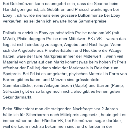
Bei Goldmünzen kann es umgehrt sein, dass die Spanne beim
Handel geringer ist, als Gebühren und Preisschwankungen bei
Ebay .. ich würde niemals eine grössere Bullionmünze bei Ebay
verkaufen, es sei denn ich erwarte hohe Sammlerpreise.
Palladium erzielt in Ebay grundsätzlich Preise nahe am VK (mit
MWst), Platin dagegen Preise eher Mittelwert EK / VK .. woran das
liegt ist nicht eindeutig zu sagen, Angebot und Nachfrage. Wenn
sich die Angebote aus Privatverkäufen und Neukäufe die Waage
halten, wäre der faire Markpreis immer der Mittelwert .. wenn viel
Material von privat auf den Markt kommt (was beim hohen Pt Preis
offenbar der Fall ist) dann sinkt der Marktpreis in Relation zum
Spotpreis. Bei Pd ist es umgekehrt, phyisches Material in Form von
Barren gibt es kaum, und Münzen sind grösstenteile
Sammlerstücke, reine Anlagemünzen (Maple) und Barren (Pamp,
Stillwater) gibt es so lange noch nicht, also gibt es keinen guten
Sekundärmarkt.
Beim Silber sieht man die steigenden Nachfrage: vor 2 Jahren
hätte ich für Silberbarren noch Mittelpreis angesetzt, heute geht es
immer näher an den Händler VK, bei Kilomünzen sogar darüber,
weil die kaum noch zu bekommen sind, und offenbar in der