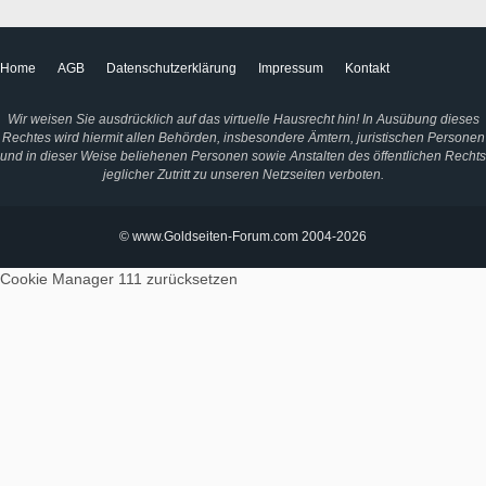
Home
AGB
Datenschutzerklärung
Impressum
Kontakt
Wir weisen Sie ausdrücklich auf das virtuelle Hausrecht hin! In Ausübung dieses
Rechtes wird hiermit allen Behörden, insbesondere Ämtern, juristischen Personen
und in dieser Weise beliehenen Personen sowie Anstalten des öffentlichen Rechts
jeglicher Zutritt zu unseren Netzseiten verboten.
© www.Goldseiten-Forum.com 2004-2026
Cookie Manager 111
zurücksetzen