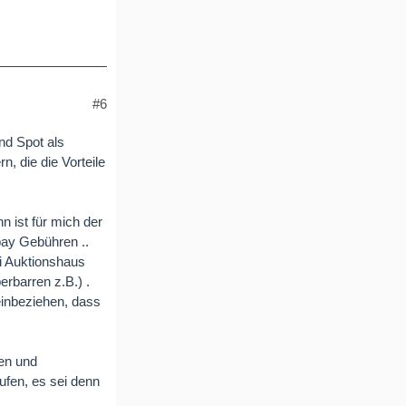
#6
nd Spot als
, die die Vorteile
n ist für mich der
bay Gebühren ..
ei Auktionshaus
erbarren z.B.) .
einbeziehen, dass
en und
ufen, es sei denn