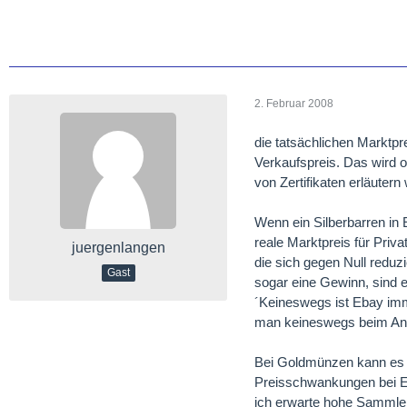
2. Februar 2008
die tatsächlichen Marktpr
Verkaufspreis. Das wird o
von Zertifikaten erläutern 
Wenn ein Silberbarren in 
reale Marktpreis für Pri
juergenlangen
die sich gegen Null reduz
Gast
sogar eine Gewinn, sind ei
´Keineswegs ist Ebay imm
man keineswegs beim A
Bei Goldmünzen kann es u
Preisschwankungen bei Eb
ich erwarte hohe Sammler