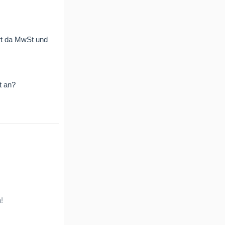
rt da MwSt und
t an?
!