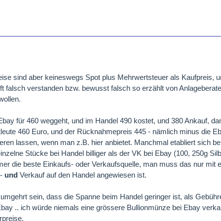
eise sind aber keineswegs Spot plus Mehrwertsteuer als Kaufpreis, u
ft falsch verstanden bzw. bewusst falsch so erzählt von Anlageberatern
wollen.
Ebay für 460 weggeht, und im Handel 490 kostet, und 380 Ankauf, dan
vatleute 460 Euro, und der Rücknahmepreis 445 - nämlich minus die E
ieren lassen, wenn man z.B. hier anbietet. Manchmal etabliert sich b
nzelne Stücke bei Handel billiger als der VK bei Ebay (100, 250g Silb
er die beste Einkaufs- oder Verkaufsquelle, man muss das nur mit 
n-
und
Verkauf auf den Handel angewiesen ist.
mgehrt sein, dass die Spanne beim Handel geringer ist, als Gebühr
ay .. ich würde niemals eine grössere Bullionmünze bei Ebay verka
preise.