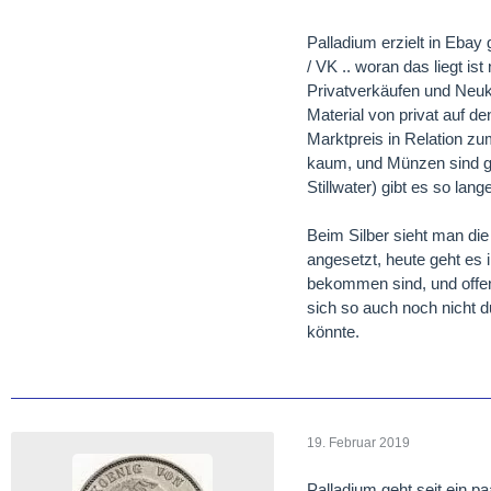
Palladium erzielt in Ebay
/ VK .. woran das liegt i
Privatverkäufen und Neukä
Material von privat auf d
Marktpreis in Relation zu
kaum, und Münzen sind g
Stillwater) gibt es so lan
Beim Silber sieht man die
angesetzt, heute geht es
bekommen sind, und offen
sich so auch noch nicht d
könnte.
19. Februar 2019
Palladium geht seit ein p