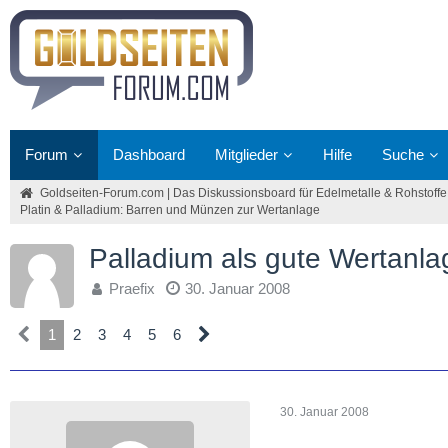
Forum
Dashboard
Mitglieder
Hilfe
Suche
Goldseiten-Forum.com | Das Diskussionsboard für Edelmetalle & Rohstoffe
Platin & Palladium: Barren und Münzen zur Wertanlage
Palladium als gute Wertanla
Praefix
30. Januar 2008
1
2
3
4
5
6
30. Januar 2008