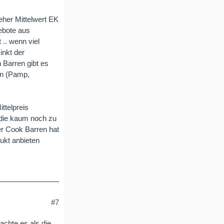
eher Mittelwert EK
gebote aus
.. wenn viel
inkt der
 Barren gibt es
en (Pamp,
ttelpreis
 die kaum noch zu
er Cook Barren hat
ukt anbieten
#7
achte es als die