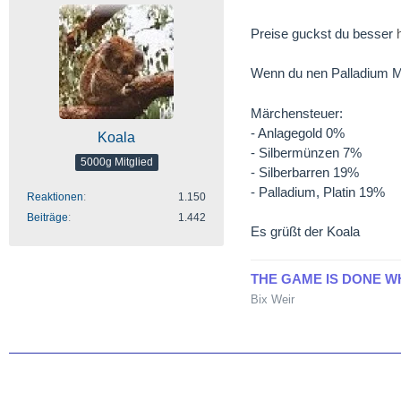
Preise guckst du besser
Wenn du nen Palladium Ma
Märchensteuer:
- Anlagegold 0%
Koala
- Silbermünzen 7%
5000g Mitglied
- Silberbarren 19%
- Palladium, Platin 19%
Reaktionen
1.150
Beiträge
1.442
Es grüßt der Koala
THE GAME IS DONE W
Bix Weir