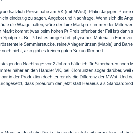
 grundsätzlich Preise nahe am VK (mit MWst), Platin dagegen Preise 
st nicht eindeutig zu sagen, Angebot und Nachfrage. Wenn sich die An
ufe die Waage halten, wäre der faire Markpreis immer der Mittelwert 
en Markt kommt (was beim hohen Pt Preis offenbar der Fall ist) dann s
m Spotpreis. Bei Pd ist es umgekehrt, phyisches Material in Form von
rösstenteile Sammlerstücke, reine Anlagemünzen (Maple) und Barr
ge noch nicht, also gibt es keinen guten Sekundärmarkt.
 steigenden Nachfrage: vor 2 Jahren hätte ich für Silberbarren noch Mi
 immer näher an den Händler VK, bei Kilomünzen sogar darüber, weil
bar in der Produktion doch teurer als die Differenz der MWst. Und d
urchgesetzt, dass proaurum den jetzt statt Heraeus als Standardprod
aar Monaten durch die Decke, besonders steil seit vorgestern. Ich betr