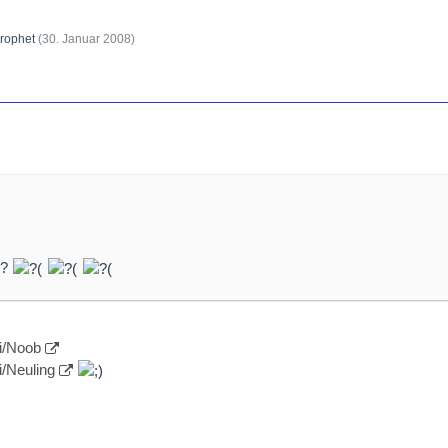
rophet
(
30. Januar 2008
)
??
ki/Noob
i/Neuling