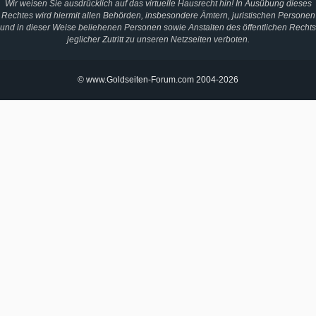
Wir weisen Sie ausdrücklich auf das virtuelle Hausrecht hin! In Ausübung dieses
Rechtes wird hiermit allen Behörden, insbesondere Ämtern, juristischen Personen
und in dieser Weise beliehenen Personen sowie Anstalten des öffentlichen Rechts
jeglicher Zutritt zu unseren Netzseiten verboten.
© www.Goldseiten-Forum.com 2004-2026