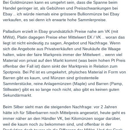
Bei Goldmünzen kann es umgehrt sein, dass die Spanne beim
Handel geringer ist, als Gebühren und Preisschwankungen bei
Ebay .. ich würde niemals eine grössere Bullionmünze bei Ebay
verkaufen, es sei denn ich erwarte hohe Sammlerpreise.
Palladium erzielt in Ebay grundsätzlich Preise nahe am VK (mit
MWst), Platin dagegen Preise eher Mittelwert EK / VK .. woran das
liegt ist nicht eindeutig zu sagen, Angebot und Nachfrage. Wenn
sich die Angebote aus Privatverkäufen und Neukäufe die Waage
halten, wäre der faire Markpreis immer der Mittelwert .. wenn viel
Material von privat auf den Markt kommt (was beim hohen Pt Preis
offenbar der Fall ist) dann sinkt der Marktpreis in Relation zum
Spotpreis. Bei Pd ist es umgekehrt, phyisches Material in Form von
Barren gibt es kaum, und Münzen sind grösstenteile
Sammlerstücke, reine Anlagemünzen (Maple) und Barren (Pamp,
Stillwater) gibt es so lange noch nicht, also gibt es keinen guten
Sekundärmarkt.
Beim Silber sieht man die steigenden Nachfrage: vor 2 Jahren
hätte ich für Silberbarren noch Mittelpreis angesetzt, heute geht es
immer näher an den Händler VK, bei Kilomünzen sogar darüber,
weil die kaum noch zu bekommen sind, und offenbar in der