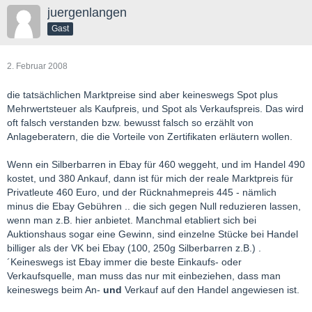
juergenlangen
Gast
2. Februar 2008
die tatsächlichen Marktpreise sind aber keineswegs Spot plus
Mehrwertsteuer als Kaufpreis, und Spot als Verkaufspreis. Das wird
oft falsch verstanden bzw. bewusst falsch so erzählt von
Anlageberatern, die die Vorteile von Zertifikaten erläutern wollen.
Wenn ein Silberbarren in Ebay für 460 weggeht, und im Handel 490
kostet, und 380 Ankauf, dann ist für mich der reale Marktpreis für
Privatleute 460 Euro, und der Rücknahmepreis 445 - nämlich
minus die Ebay Gebühren .. die sich gegen Null reduzieren lassen,
wenn man z.B. hier anbietet. Manchmal etabliert sich bei
Auktionshaus sogar eine Gewinn, sind einzelne Stücke bei Handel
billiger als der VK bei Ebay (100, 250g Silberbarren z.B.) .
´Keineswegs ist Ebay immer die beste Einkaufs- oder
Verkaufsquelle, man muss das nur mit einbeziehen, dass man
keineswegs beim An-
und
Verkauf auf den Handel angewiesen ist.