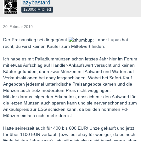
lazybastard
12000g Mitglied
20. Februar 2019
Der Preisanstieg sei dir gegönnt
, aber Lupus hat
recht, du wirst keinen Käufer zum Mittelwert finden.
Ich habe es mit Palladiummünzen schon letztes Jahr hier im Forum
mit etwas Aufschlag auf Händler-Ankaufswert versucht und keinen
Käufer gefunden, dann zwei Münzen mit Aufwand und Warten auf
Verkaufsaktionen bei ebay losgeschlagen. Wobei bei Sofort-Kauf
Angeboten jedesmal unterirdische Preisangebote kamen und die
Münzen auch trotz moderatem Preis nicht weggingen.
Mit der daraus folgenden Erkenntnis, dass ich mir den Aufwand für
die letzen Münzen auch sparen kann und sie nervenschonend zum
Ankaufspreis zur ESG schicken kann, da bei den normalen Pd-
Münzen einfach nicht mehr drin ist.
Hatte seinerzeit auch für 400 bis 600 EUR/ Unze gekauft und jetzt
für über 1100 EUR verkauft (bzw. bei ebay für weniger, da es noch
Ende letzten Jahres war). Ich will mich also nicht beschweren, aber