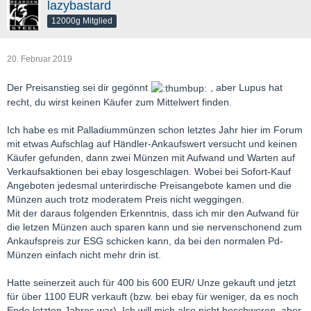
lazybastard
12000g Mitglied
20. Februar 2019
Der Preisanstieg sei dir gegönnt
, aber Lupus hat
recht, du wirst keinen Käufer zum Mittelwert finden.
Ich habe es mit Palladiummünzen schon letztes Jahr hier im Forum
mit etwas Aufschlag auf Händler-Ankaufswert versucht und keinen
Käufer gefunden, dann zwei Münzen mit Aufwand und Warten auf
Verkaufsaktionen bei ebay losgeschlagen. Wobei bei Sofort-Kauf
Angeboten jedesmal unterirdische Preisangebote kamen und die
Münzen auch trotz moderatem Preis nicht weggingen.
Mit der daraus folgenden Erkenntnis, dass ich mir den Aufwand für
die letzen Münzen auch sparen kann und sie nervenschonend zum
Ankaufspreis zur ESG schicken kann, da bei den normalen Pd-
Münzen einfach nicht mehr drin ist.
Hatte seinerzeit auch für 400 bis 600 EUR/ Unze gekauft und jetzt
für über 1100 EUR verkauft (bzw. bei ebay für weniger, da es noch
Ende letzten Jahres war). Ich will mich also nicht beschweren, aber