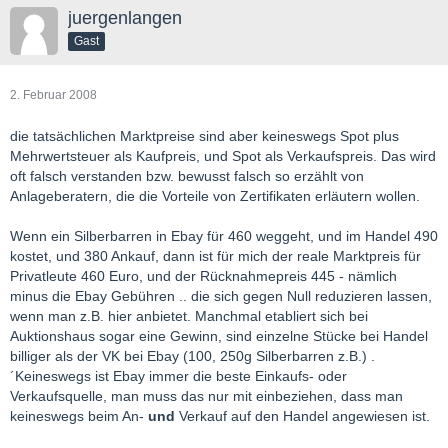
juergenlangen
Gast
2. Februar 2008
die tatsächlichen Marktpreise sind aber keineswegs Spot plus
Mehrwertsteuer als Kaufpreis, und Spot als Verkaufspreis. Das wird
oft falsch verstanden bzw. bewusst falsch so erzählt von
Anlageberatern, die die Vorteile von Zertifikaten erläutern wollen.
Wenn ein Silberbarren in Ebay für 460 weggeht, und im Handel 490
kostet, und 380 Ankauf, dann ist für mich der reale Marktpreis für
Privatleute 460 Euro, und der Rücknahmepreis 445 - nämlich
minus die Ebay Gebühren .. die sich gegen Null reduzieren lassen,
wenn man z.B. hier anbietet. Manchmal etabliert sich bei
Auktionshaus sogar eine Gewinn, sind einzelne Stücke bei Handel
billiger als der VK bei Ebay (100, 250g Silberbarren z.B.) .
´Keineswegs ist Ebay immer die beste Einkaufs- oder
Verkaufsquelle, man muss das nur mit einbeziehen, dass man
keineswegs beim An-
und
Verkauf auf den Handel angewiesen ist.