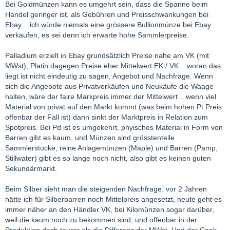
Bei Goldmünzen kann es umgehrt sein, dass die Spanne beim
Handel geringer ist, als Gebühren und Preisschwankungen bei
Ebay .. ich würde niemals eine grössere Bullionmünze bei Ebay
verkaufen, es sei denn ich erwarte hohe Sammlerpreise.
Palladium erzielt in Ebay grundsätzlich Preise nahe am VK (mit
MWst), Platin dagegen Preise eher Mittelwert EK / VK .. woran das
liegt ist nicht eindeutig zu sagen, Angebot und Nachfrage. Wenn
sich die Angebote aus Privatverkäufen und Neukäufe die Waage
halten, wäre der faire Markpreis immer der Mittelwert .. wenn viel
Material von privat auf den Markt kommt (was beim hohen Pt Preis
offenbar der Fall ist) dann sinkt der Marktpreis in Relation zum
Spotpreis. Bei Pd ist es umgekehrt, phyisches Material in Form von
Barren gibt es kaum, und Münzen sind grösstenteile
Sammlerstücke, reine Anlagemünzen (Maple) und Barren (Pamp,
Stillwater) gibt es so lange noch nicht, also gibt es keinen guten
Sekundärmarkt.
Beim Silber sieht man die steigenden Nachfrage: vor 2 Jahren
hätte ich für Silberbarren noch Mittelpreis angesetzt, heute geht es
immer näher an den Händler VK, bei Kilomünzen sogar darüber,
weil die kaum noch zu bekommen sind, und offenbar in der