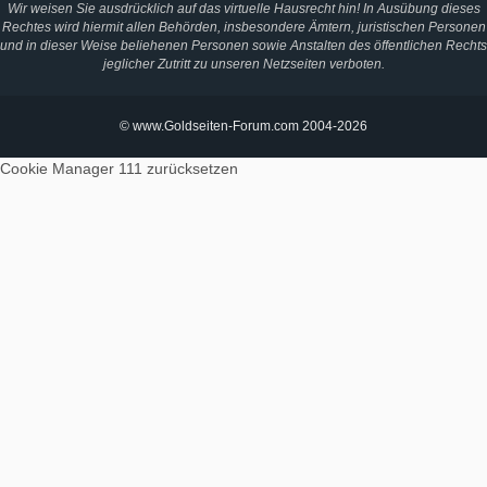
Wir weisen Sie ausdrücklich auf das virtuelle Hausrecht hin! In Ausübung dieses
Rechtes wird hiermit allen Behörden, insbesondere Ämtern, juristischen Personen
und in dieser Weise beliehenen Personen sowie Anstalten des öffentlichen Rechts
jeglicher Zutritt zu unseren Netzseiten verboten.
© www.Goldseiten-Forum.com 2004-2026
Cookie Manager 111
zurücksetzen