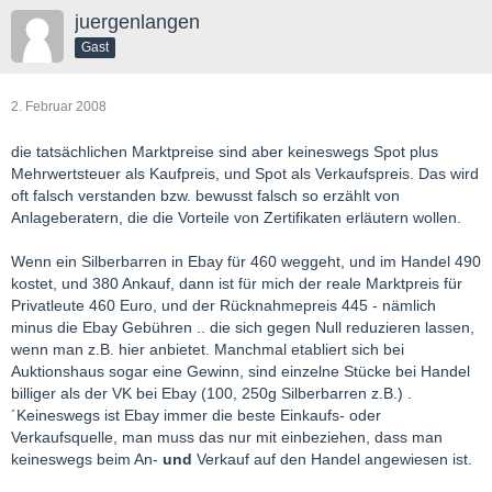
juergenlangen
Gast
2. Februar 2008
die tatsächlichen Marktpreise sind aber keineswegs Spot plus
Mehrwertsteuer als Kaufpreis, und Spot als Verkaufspreis. Das wird
oft falsch verstanden bzw. bewusst falsch so erzählt von
Anlageberatern, die die Vorteile von Zertifikaten erläutern wollen.
Wenn ein Silberbarren in Ebay für 460 weggeht, und im Handel 490
kostet, und 380 Ankauf, dann ist für mich der reale Marktpreis für
Privatleute 460 Euro, und der Rücknahmepreis 445 - nämlich
minus die Ebay Gebühren .. die sich gegen Null reduzieren lassen,
wenn man z.B. hier anbietet. Manchmal etabliert sich bei
Auktionshaus sogar eine Gewinn, sind einzelne Stücke bei Handel
billiger als der VK bei Ebay (100, 250g Silberbarren z.B.) .
´Keineswegs ist Ebay immer die beste Einkaufs- oder
Verkaufsquelle, man muss das nur mit einbeziehen, dass man
keineswegs beim An-
und
Verkauf auf den Handel angewiesen ist.