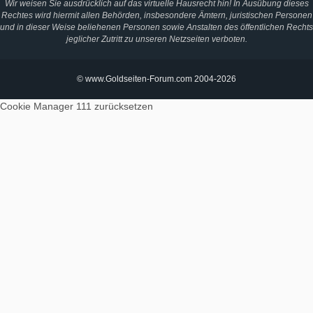
Wir weisen Sie ausdrücklich auf das virtuelle Hausrecht hin! In Ausübung dieses
Rechtes wird hiermit allen Behörden, insbesondere Ämtern, juristischen Personen
und in dieser Weise beliehenen Personen sowie Anstalten des öffentlichen Rechts
jeglicher Zutritt zu unseren Netzseiten verboten.
© www.Goldseiten-Forum.com 2004-2026
Cookie Manager 111
zurücksetzen