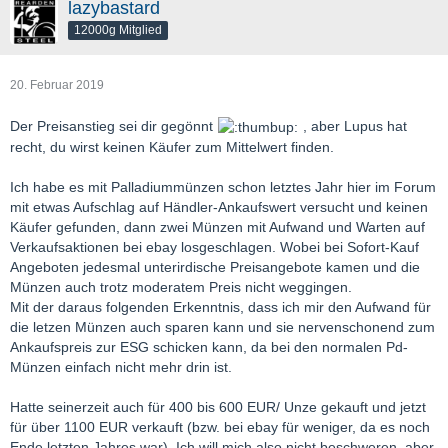
lazybastard
12000g Mitglied
20. Februar 2019
Der Preisanstieg sei dir gegönnt
, aber Lupus hat
recht, du wirst keinen Käufer zum Mittelwert finden.
Ich habe es mit Palladiummünzen schon letztes Jahr hier im Forum
mit etwas Aufschlag auf Händler-Ankaufswert versucht und keinen
Käufer gefunden, dann zwei Münzen mit Aufwand und Warten auf
Verkaufsaktionen bei ebay losgeschlagen. Wobei bei Sofort-Kauf
Angeboten jedesmal unterirdische Preisangebote kamen und die
Münzen auch trotz moderatem Preis nicht weggingen.
Mit der daraus folgenden Erkenntnis, dass ich mir den Aufwand für
die letzen Münzen auch sparen kann und sie nervenschonend zum
Ankaufspreis zur ESG schicken kann, da bei den normalen Pd-
Münzen einfach nicht mehr drin ist.
Hatte seinerzeit auch für 400 bis 600 EUR/ Unze gekauft und jetzt
für über 1100 EUR verkauft (bzw. bei ebay für weniger, da es noch
Ende letzten Jahres war). Ich will mich also nicht beschweren, aber