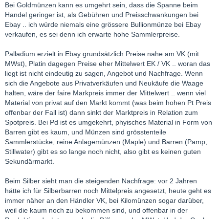
Bei Goldmünzen kann es umgehrt sein, dass die Spanne beim
Handel geringer ist, als Gebühren und Preisschwankungen bei
Ebay .. ich würde niemals eine grössere Bullionmünze bei Ebay
verkaufen, es sei denn ich erwarte hohe Sammlerpreise.
Palladium erzielt in Ebay grundsätzlich Preise nahe am VK (mit
MWst), Platin dagegen Preise eher Mittelwert EK / VK .. woran das
liegt ist nicht eindeutig zu sagen, Angebot und Nachfrage. Wenn
sich die Angebote aus Privatverkäufen und Neukäufe die Waage
halten, wäre der faire Markpreis immer der Mittelwert .. wenn viel
Material von privat auf den Markt kommt (was beim hohen Pt Preis
offenbar der Fall ist) dann sinkt der Marktpreis in Relation zum
Spotpreis. Bei Pd ist es umgekehrt, phyisches Material in Form von
Barren gibt es kaum, und Münzen sind grösstenteile
Sammlerstücke, reine Anlagemünzen (Maple) und Barren (Pamp,
Stillwater) gibt es so lange noch nicht, also gibt es keinen guten
Sekundärmarkt.
Beim Silber sieht man die steigenden Nachfrage: vor 2 Jahren
hätte ich für Silberbarren noch Mittelpreis angesetzt, heute geht es
immer näher an den Händler VK, bei Kilomünzen sogar darüber,
weil die kaum noch zu bekommen sind, und offenbar in der