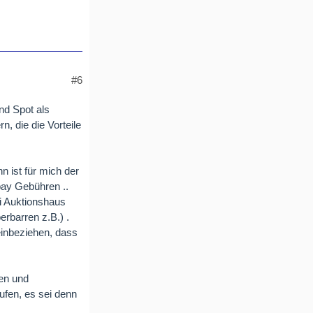
#6
nd Spot als
, die die Vorteile
n ist für mich der
bay Gebühren ..
ei Auktionshaus
erbarren z.B.) .
einbeziehen, dass
en und
ufen, es sei denn