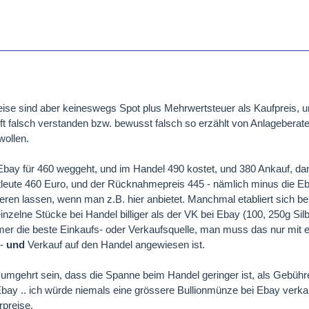
eise sind aber keineswegs Spot plus Mehrwertsteuer als Kaufpreis, u
ft falsch verstanden bzw. bewusst falsch so erzählt von Anlageberatern
wollen.
Ebay für 460 weggeht, und im Handel 490 kostet, und 380 Ankauf, dan
vatleute 460 Euro, und der Rücknahmepreis 445 - nämlich minus die E
ieren lassen, wenn man z.B. hier anbietet. Manchmal etabliert sich b
nzelne Stücke bei Handel billiger als der VK bei Ebay (100, 250g Silb
er die beste Einkaufs- oder Verkaufsquelle, man muss das nur mit 
n-
und
Verkauf auf den Handel angewiesen ist.
mgehrt sein, dass die Spanne beim Handel geringer ist, als Gebühr
ay .. ich würde niemals eine grössere Bullionmünze bei Ebay verka
preise.