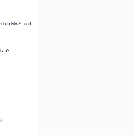
wert da MwSt und
t an?
!