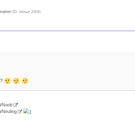
rophet
(
30. Januar 2008
)
??
ki/Noob
i/Neuling