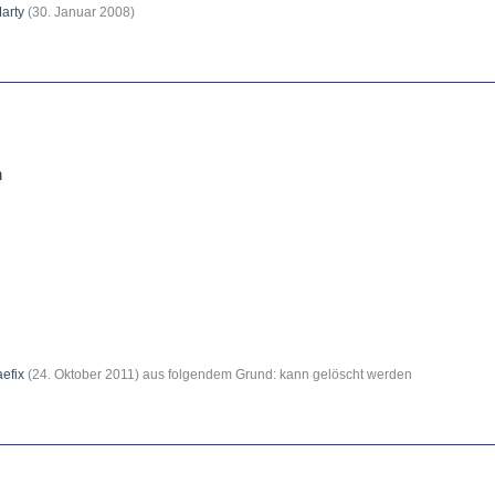
arty
(
30. Januar 2008
)
n
aefix
(
24. Oktober 2011
) aus folgendem Grund: kann gelöscht werden