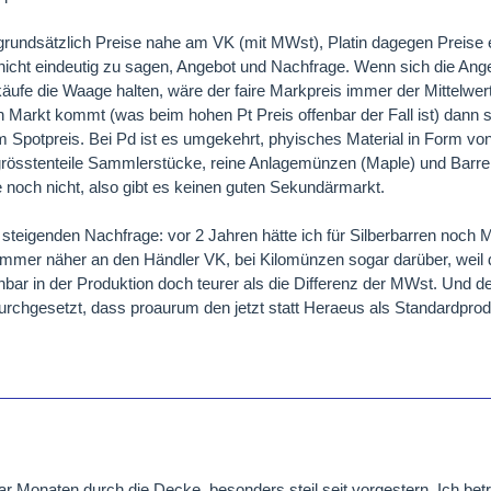
 grundsätzlich Preise nahe am VK (mit MWst), Platin dagegen Preise 
st nicht eindeutig zu sagen, Angebot und Nachfrage. Wenn sich die An
ufe die Waage halten, wäre der faire Markpreis immer der Mittelwert 
en Markt kommt (was beim hohen Pt Preis offenbar der Fall ist) dann s
m Spotpreis. Bei Pd ist es umgekehrt, phyisches Material in Form von
rösstenteile Sammlerstücke, reine Anlagemünzen (Maple) und Barr
ge noch nicht, also gibt es keinen guten Sekundärmarkt.
 steigenden Nachfrage: vor 2 Jahren hätte ich für Silberbarren noch Mi
 immer näher an den Händler VK, bei Kilomünzen sogar darüber, weil
bar in der Produktion doch teurer als die Differenz der MWst. Und d
urchgesetzt, dass proaurum den jetzt statt Heraeus als Standardprod
aar Monaten durch die Decke, besonders steil seit vorgestern. Ich betr