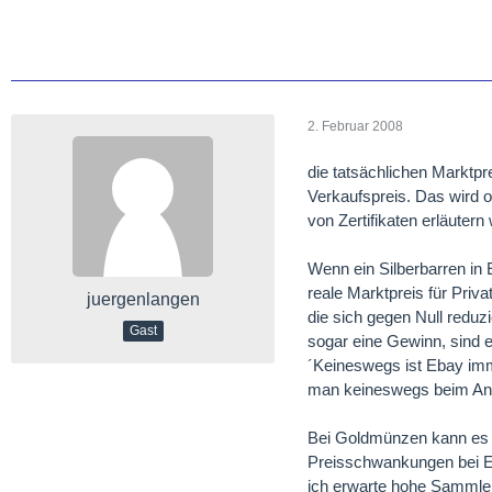
2. Februar 2008
die tatsächlichen Marktpr
Verkaufspreis. Das wird o
von Zertifikaten erläutern 
Wenn ein Silberbarren in 
reale Marktpreis für Pri
juergenlangen
die sich gegen Null reduz
Gast
sogar eine Gewinn, sind ei
´Keineswegs ist Ebay imm
man keineswegs beim A
Bei Goldmünzen kann es u
Preisschwankungen bei Eb
ich erwarte hohe Sammler