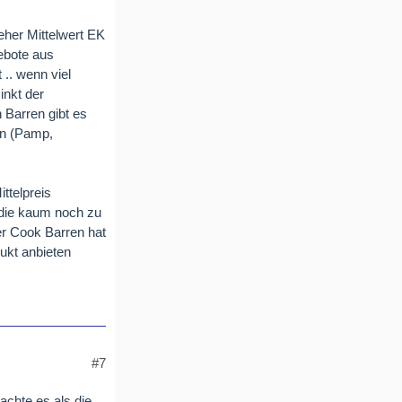
eher Mittelwert EK
gebote aus
.. wenn viel
inkt der
 Barren gibt es
en (Pamp,
ttelpreis
 die kaum noch zu
er Cook Barren hat
ukt anbieten
#7
achte es als die