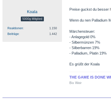
Preise guckst du besser
Koala
5000g Mitglied
Wenn du nen Palladium Ma
Reaktionen
1.150
Märchensteuer:
Beiträge
1.442
- Anlagegold 0%
- Silbermünzen 7%
- Silberbarren 19%
- Palladium, Platin 19%
Es grüßt der Koala
THE GAME IS DONE W
Bix Weir