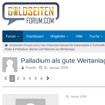
Forum
Dashboard
Mitglieder
Hilfe
Suche
Goldseiten-Forum.com | Das Diskussionsboard für Edelmetalle & Rohstoffe
Platin & Palladium: Barren und Münzen zur Wertanlage
Palladium als gute Wertanla
Praefix
30. Januar 2008
1
2
3
4
5
6
30. Januar 2008