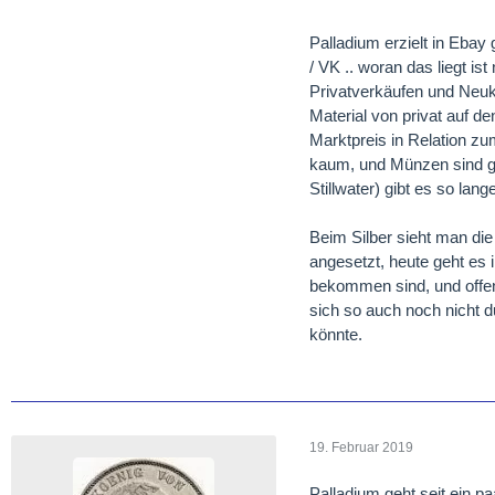
Palladium erzielt in Ebay
/ VK .. woran das liegt i
Privatverkäufen und Neukä
Material von privat auf d
Marktpreis in Relation zu
kaum, und Münzen sind g
Stillwater) gibt es so lan
Beim Silber sieht man die
angesetzt, heute geht es
bekommen sind, und offen
sich so auch noch nicht d
könnte.
19. Februar 2019
Palladium geht seit ein p