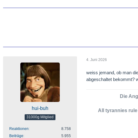
4. Juni 2026
weiss jemand, ob man dies
abgeschaltet bekommt? w
Die Angs
hui-buh
All tyrannies rul
31000g Mitglied
Reaktionen
8.758
Beiträge
5.955