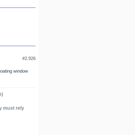
#2.926
loating window
h)
y must rely