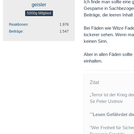
Ich finde man sollte eine
geisler
Gespame in Sachbezogene
5000g Mitglied
Beiträge, die leeren Inha
Reaktionen
1.976
Bei Fäden wie Witze Fad
Beiträge
1.547
lockerer sehen. Wenn man
keinen Sinn.
Aber in allen Fäden soll
einhalten.
Zitat
„Terror ist der Krieg d
Sir Peter Ustinov
""
Lesen Gefährdet d
"Wer Freiheit für Sicher