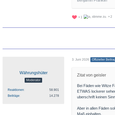
Benjamin Franklin
2
1
3. Juni 2026
Offizieller Beitra
Währungshüter
Zitat von geisler
Moderator
Bei Fäden wie Witze F
Reaktionen
58.901
ETWAS lockerer sehen
Beiträge
14.278
uberschrift keinen Sinn
Aber in allen Fäden s
Maß einhalten.