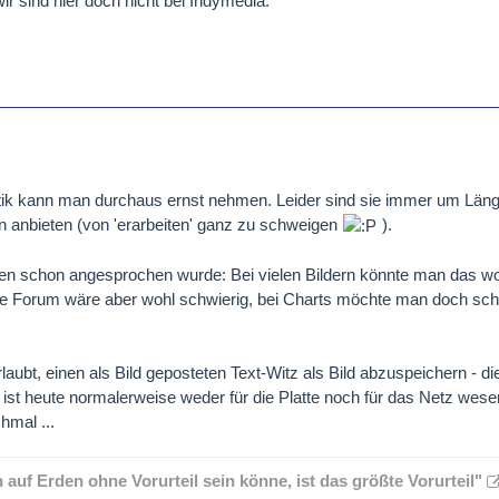
wir sind hier doch nicht bei Indymedia.
itik kann man durchaus ernst nehmen. Leider sind sie immer um Län
en anbieten (von 'erarbeiten' ganz zu schweigen
).
 schon angesprochen wurde: Bei vielen Bildern könnte man das woh
e Forum wäre aber wohl schwierig, bei Charts möchte man doch sch
laubt, einen als Bild geposteten Text-Witz als Bild abzuspeichern - die
 ist heute normalerweise weder für die Platte noch für das Netz wesen
mal ...
auf Erden ohne Vorurteil sein könne, ist das größte Vorurteil"