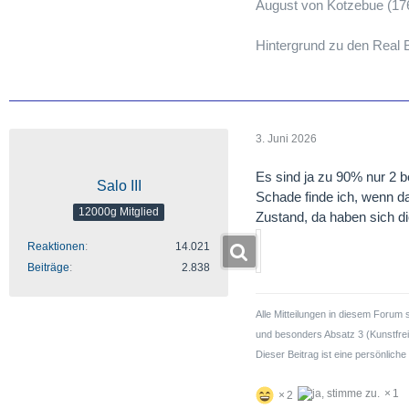
August von Kotzebue (176
Hintergrund zu den Real B
3. Juni 2026
Es sind ja zu 90% nur 2 
Salo III
Schade finde ich, wenn d
12000g Mitglied
Zustand, da haben sich 
Reaktionen
14.021
Beiträge
2.838
Alle Mitteilungen in diesem Forum 
und besonders Absatz 3 (Kunstfreih
Dieser Beitrag ist eine persönlic
1
2