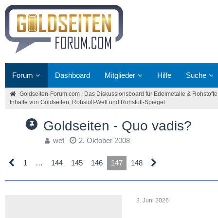
Forum
Dashboard
Mitglieder
Hilfe
Suche
Goldseiten-Forum.com | Das Diskussionsboard für Edelmetalle & Rohstoffe
Inhalte von Goldseiten, Rohstoff-Welt und Rohstoff-Spiegel
Goldseiten - Quo vadis?
wef
2. Oktober 2008
1
…
144
145
146
147
148
3. Juni 2026