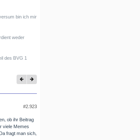
ersum bin ich mir
rdient weder
eil des BVG 1
#2.923
n, ob ihr Beitrag
er viele Memes
Da fragt man sich,