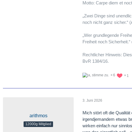
Motto: Carpe diem et noc
„Zwei Dinge sind unendli
noch nicht ganz sicher.“ (
„Wer grundlegende Freihe
Freiheit noch Sicherheit.“
Rechtlicher Hinweis: Dies
BvR 1384/16.
6
1
3. Juni 2026
Mich stört oft die Qualitä
arithmos
irgendjemandem etwas bri
12000g Mitglied
wirken einfach nur sinnlo