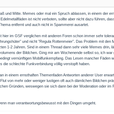
aß und Mitte. Memes oder mal ein Spruch ablassen, in einem der e
delmetallfäden ist nicht verboten, sollte aber nicht dazu führen, das
hema entfernt und auch nicht in Spammerei ausartet.
st hier im GSF verglichen mit anderen Foren schon immer sehr tolera
hrungshüter" und nicht "Regula Rottenmeier". Das Problem mit den 
etzten 1-2 Jahren. Sind in einem Thread dann sehr viele Memes drin, lä
lumens der Bildchen. Ging mir am Wochenende selbst so, ich war g
 bedingt vernünftigen Mobilfunkempfang. Das Lesen mancher Fäden 
 die schlechte Funkverbindung völlig verstopft haben.
an in einem ernsthaften Themenfaden Antworten anderer User erwar
 Flut von mehr oder weniger lustigen oft auch dämlichen Bildchen prä
dlichen Gründen, weswegen sie sich dann bei der Moderation oder im
 wenn man verantwortungsbewusst mit den Dingen umgeht.