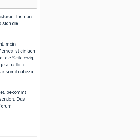
rnsteren Themen-
s sich die
nt, mein
Memes ist einfach
dt die Seite ewig,
eschäftlich
war somit nahezu
tet, bekommt
sentiert. Das
 Forum