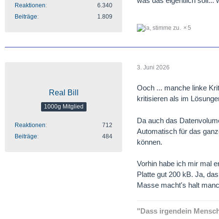
was das eigentlich soll... 
Reaktionen
6.340
Beiträge
1.809
5
3. Juni 2026
Ooch ... manche linke Kr
Real Bill
kritisieren als im Lösung
1000g Mitglied
Da auch das Datenvolumen
Reaktionen
712
Automatisch für das ganz
Beiträge
484
können.
Vorhin habe ich mir mal er
Platte gut 200 kB. Ja, das
Masse macht's halt manch
"Dass irgendein Mensch 