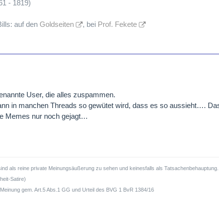
1 - 1819)
ills: auf den
Goldseiten
, bei
Prof. Fekete
benannte User, die alles zuspammen.
ann in manchen Threads so gewütet wird, dass es so aussieht…. Das i
die Memes nur noch gejagt…
sind als reine private Meinungsäußerung zu sehen und keinesfalls als Tatsachenbehauptung. H
eit-Satire)
he Meinung gem. Art.5 Abs.1 GG und Urteil des BVG 1 BvR 1384/16