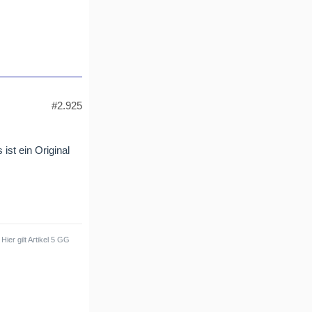
#2.925
st ein Original
ier gilt Artikel 5 GG