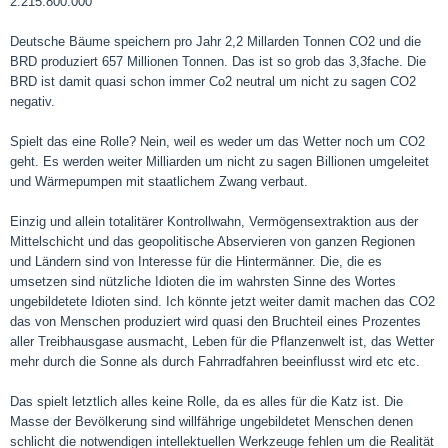
2.215.800.000
Deutsche Bäume speichern pro Jahr 2,2 Millarden Tonnen CO2 und die
BRD produziert 657 Millionen Tonnen. Das ist so grob das 3,3fache. Die
BRD ist damit quasi schon immer Co2 neutral um nicht zu sagen CO2
negativ.
Spielt das eine Rolle? Nein, weil es weder um das Wetter noch um CO2
geht. Es werden weiter Milliarden um nicht zu sagen Billionen umgeleitet
und Wärmepumpen mit staatlichem Zwang verbaut.
Einzig und allein totalitärer Kontrollwahn, Vermögensextraktion aus der
Mittelschicht und das geopolitische Abservieren von ganzen Regionen
und Ländern sind von Interesse für die Hintermänner. Die, die es
umsetzen sind nützliche Idioten die im wahrsten Sinne des Wortes
ungebildetete Idioten sind. Ich könnte jetzt weiter damit machen das CO2
das von Menschen produziert wird quasi den Bruchteil eines Prozentes
aller Treibhausgase ausmacht, Leben für die Pflanzenwelt ist, das Wetter
mehr durch die Sonne als durch Fahrradfahren beeinflusst wird etc etc.
Das spielt letztlich alles keine Rolle, da es alles für die Katz ist. Die
Masse der Bevölkerung sind willfährige ungebildetet Menschen denen
schlicht die notwendigen intellektuellen Werkzeuge fehlen um die Realität