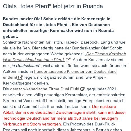
Olafs „totes Pferd“ lebt jetzt in Ruanda
Bundeskanzler Olaf Scholz erklärte die Kernenergie in
Deutschland für ein „totes Pferd“. Ein von Deutschen
entwickelter neuartiger Kernreaktor wird nun in Ruanda
gebaut.
Schlechte Nachrichten für Trittin, Habeck, Baerbock, Lang und wie
sie alle heißen. Dienstfertig hatte der Bundeskanzler Olaf Scholz
noch in der vergangenen Woche gekanzelt:
„
Das Thema Kernkraft
ist in Deutschland ein totes Pferd.
“ An dem Kanzlersatz stimmt
nur „
in Deutschland
“, weil andere Länder, wenn sie auch für unsere
Außenministerin
hunderttausende Kilometer von Deutschland
entfernt
liegen, nicht ganz so dumm sind, wie Ampel-
Kernkraftgegner denken.
Die
deutsch-kanadische Firma Dual Fluid
, gegründet 2021,
entwickelt einen völlig neuartigen Kernreaktor, der emissionsfreien
Strom und Wasserstoff bereitstellt, heutige Energiekosten deutlich
senkt und Atommüll als Brennstoff nutzen kann.
Der nukleare
Abfall, der in den deutschen Zwischenlagern steht, kann mit dieser
Technologie Deutschland für mehr als 350 Jahre bei heutigem
Verbrauch mit Strom versorgen.
Ein Prototyp des Dual-Fluid-
Reaktors soll noch innerhalb dieses Jahrzehnts in Betrieb gehen.