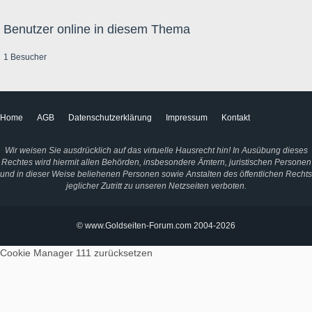
Benutzer online in diesem Thema
1 Besucher
Home
AGB
Datenschutzerklärung
Impressum
Kontakt
Wir weisen Sie ausdrücklich auf das virtuelle Hausrecht hin! In Ausübung dieses
Rechtes wird hiermit allen Behörden, insbesondere Ämtern, juristischen Personen
und in dieser Weise beliehenen Personen sowie Anstalten des öffentlichen Rechts
jeglicher Zutritt zu unseren Netzseiten verboten.
© www.Goldseiten-Forum.com 2004-2026
Cookie Manager 111
zurücksetzen