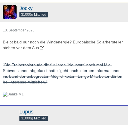
Jocky
31000g Mitglied
13. September 2023
Bleibt bald nur noch die Windenergie? Europäische Solarhersteller
stehen vor dem Aus
"Die Freibersolarbude die für Ihren "Neustart" noch mal Mio.
Subvensionen abgefasst hatte "geht nach internen Informationen
ins Land der unbegrezten Möglichkeiten. Einige Mitarbeiter dürfen
bei Interesse mitziehen."
1
Lupus
31000g Mitglied