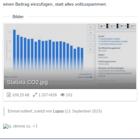
einen Beitrag einzufügen, statt alles vollzuspammen.
Bilder
Statista CO2.jpg
109,25 kB
1.207×828
102
Einmal editiert, zuletzt von
Lupus
(
13. September 2023
)
1