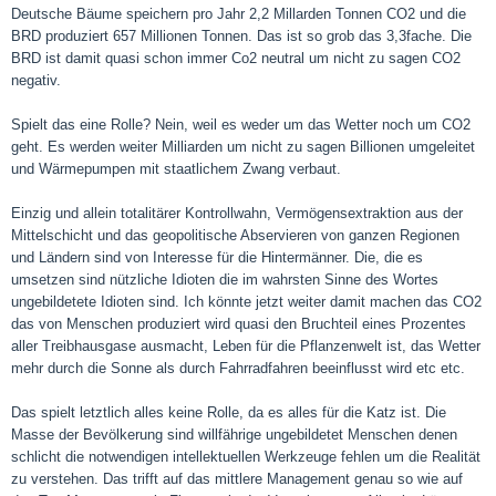
Deutsche Bäume speichern pro Jahr 2,2 Millarden Tonnen CO2 und die
BRD produziert 657 Millionen Tonnen. Das ist so grob das 3,3fache. Die
BRD ist damit quasi schon immer Co2 neutral um nicht zu sagen CO2
negativ.
Spielt das eine Rolle? Nein, weil es weder um das Wetter noch um CO2
geht. Es werden weiter Milliarden um nicht zu sagen Billionen umgeleitet
und Wärmepumpen mit staatlichem Zwang verbaut.
Einzig und allein totalitärer Kontrollwahn, Vermögensextraktion aus der
Mittelschicht und das geopolitische Abservieren von ganzen Regionen
und Ländern sind von Interesse für die Hintermänner. Die, die es
umsetzen sind nützliche Idioten die im wahrsten Sinne des Wortes
ungebildetete Idioten sind. Ich könnte jetzt weiter damit machen das CO2
das von Menschen produziert wird quasi den Bruchteil eines Prozentes
aller Treibhausgase ausmacht, Leben für die Pflanzenwelt ist, das Wetter
mehr durch die Sonne als durch Fahrradfahren beeinflusst wird etc etc.
Das spielt letztlich alles keine Rolle, da es alles für die Katz ist. Die
Masse der Bevölkerung sind willfährige ungebildetet Menschen denen
schlicht die notwendigen intellektuellen Werkzeuge fehlen um die Realität
zu verstehen. Das trifft auf das mittlere Management genau so wie auf