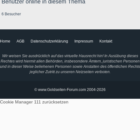
Benutzer online in diesem Thema
6 Besucher
Home
AGB
Datenschutzerklärung
Impressum
Kontakt
Wir weisen Sie ausdrücklich auf das virtuelle Hausrecht hin! In Ausübung dieses
Rechtes wird hiermit allen Behörden, insbesondere Ämtern, juristischen Personen
und in dieser Weise beliehenen Personen sowie Anstalten des öffentlichen Rechts
jeglicher Zutritt zu unseren Netzseiten verboten.
© www.Goldseiten-Forum.com 2004-2026
Cookie Manager 111
zurücksetzen