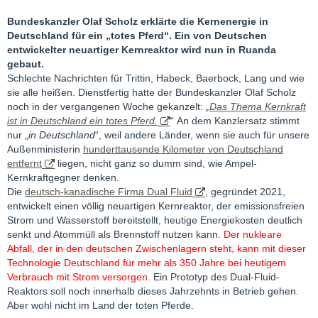
Bundeskanzler Olaf Scholz erklärte die Kernenergie in
Deutschland für ein „totes Pferd“. Ein von Deutschen
entwickelter neuartiger Kernreaktor wird nun in Ruanda
gebaut.
Schlechte Nachrichten für Trittin, Habeck, Baerbock, Lang und wie
sie alle heißen. Dienstfertig hatte der Bundeskanzler Olaf Scholz
noch in der vergangenen Woche gekanzelt:
„
Das Thema Kernkraft
ist in Deutschland ein totes Pferd.
“ An dem Kanzlersatz stimmt
nur „
in Deutschland
“, weil andere Länder, wenn sie auch für unsere
Außenministerin
hunderttausende Kilometer von Deutschland
entfernt
liegen, nicht ganz so dumm sind, wie Ampel-
Kernkraftgegner denken.
Die
deutsch-kanadische Firma Dual Fluid
, gegründet 2021,
entwickelt einen völlig neuartigen Kernreaktor, der emissionsfreien
Strom und Wasserstoff bereitstellt, heutige Energiekosten deutlich
senkt und Atommüll als Brennstoff nutzen kann.
Der nukleare
Abfall, der in den deutschen Zwischenlagern steht, kann mit dieser
Technologie Deutschland für mehr als 350 Jahre bei heutigem
Verbrauch mit Strom versorgen.
Ein Prototyp des Dual-Fluid-
Reaktors soll noch innerhalb dieses Jahrzehnts in Betrieb gehen.
Aber wohl nicht im Land der toten Pferde.