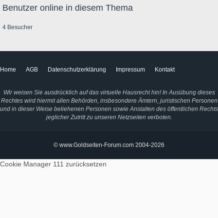
Benutzer online in diesem Thema
4 Besucher
Home
AGB
Datenschutzerklärung
Impressum
Kontakt
Wir weisen Sie ausdrücklich auf das virtuelle Hausrecht hin! In Ausübung dieses
Rechtes wird hiermit allen Behörden, insbesondere Ämtern, juristischen Personen
und in dieser Weise beliehenen Personen sowie Anstalten des öffentlichen Rechts
jeglicher Zutritt zu unseren Netzseiten verboten.
© www.Goldseiten-Forum.com 2004-2026
Cookie Manager 111
zurücksetzen