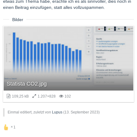
etwas zum Thema habe, erachte ich es als sinnvoller, dies noch in
einen Beitrag einzufügen, statt alles vollzuspammen.
Bilder
Statista CO2.jpg
109,25 kB
1.207×828
102
Einmal editiert, zuletzt von
Lupus
(
13. September 2023
)
1