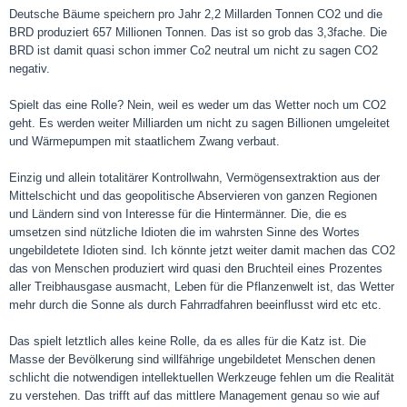
Deutsche Bäume speichern pro Jahr 2,2 Millarden Tonnen CO2 und die
BRD produziert 657 Millionen Tonnen. Das ist so grob das 3,3fache. Die
BRD ist damit quasi schon immer Co2 neutral um nicht zu sagen CO2
negativ.
Spielt das eine Rolle? Nein, weil es weder um das Wetter noch um CO2
geht. Es werden weiter Milliarden um nicht zu sagen Billionen umgeleitet
und Wärmepumpen mit staatlichem Zwang verbaut.
Einzig und allein totalitärer Kontrollwahn, Vermögensextraktion aus der
Mittelschicht und das geopolitische Abservieren von ganzen Regionen
und Ländern sind von Interesse für die Hintermänner. Die, die es
umsetzen sind nützliche Idioten die im wahrsten Sinne des Wortes
ungebildetete Idioten sind. Ich könnte jetzt weiter damit machen das CO2
das von Menschen produziert wird quasi den Bruchteil eines Prozentes
aller Treibhausgase ausmacht, Leben für die Pflanzenwelt ist, das Wetter
mehr durch die Sonne als durch Fahrradfahren beeinflusst wird etc etc.
Das spielt letztlich alles keine Rolle, da es alles für die Katz ist. Die
Masse der Bevölkerung sind willfährige ungebildetet Menschen denen
schlicht die notwendigen intellektuellen Werkzeuge fehlen um die Realität
zu verstehen. Das trifft auf das mittlere Management genau so wie auf