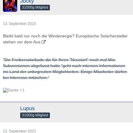
Jocky
31000g Mitglied
13. September 2023
Bleibt bald nur noch die Windenergie? Europäische Solarhersteller
stehen vor dem Aus
"Die Freibersolarbude die für Ihren "Neustart" noch mal Mio.
Subvensionen abgefasst hatte "geht nach internen Informationen
ins Land der unbegrezten Möglichkeiten. Einige Mitarbeiter dürfen
bei Interesse mitziehen."
1
Lupus
31000g Mitglied
13. September 2023