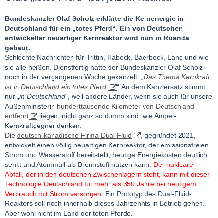
Bundeskanzler Olaf Scholz erklärte die Kernenergie in
Deutschland für ein „totes Pferd“. Ein von Deutschen
entwickelter neuartiger Kernreaktor wird nun in Ruanda
gebaut.
Schlechte Nachrichten für Trittin, Habeck, Baerbock, Lang und wie
sie alle heißen. Dienstfertig hatte der Bundeskanzler Olaf Scholz
noch in der vergangenen Woche gekanzelt:
„
Das Thema Kernkraft
ist in Deutschland ein totes Pferd.
“ An dem Kanzlersatz stimmt
nur „
in Deutschland
“, weil andere Länder, wenn sie auch für unsere
Außenministerin
hunderttausende Kilometer von Deutschland
entfernt
liegen, nicht ganz so dumm sind, wie Ampel-
Kernkraftgegner denken.
Die
deutsch-kanadische Firma Dual Fluid
, gegründet 2021,
entwickelt einen völlig neuartigen Kernreaktor, der emissionsfreien
Strom und Wasserstoff bereitstellt, heutige Energiekosten deutlich
senkt und Atommüll als Brennstoff nutzen kann.
Der nukleare
Abfall, der in den deutschen Zwischenlagern steht, kann mit dieser
Technologie Deutschland für mehr als 350 Jahre bei heutigem
Verbrauch mit Strom versorgen.
Ein Prototyp des Dual-Fluid-
Reaktors soll noch innerhalb dieses Jahrzehnts in Betrieb gehen.
Aber wohl nicht im Land der toten Pferde.