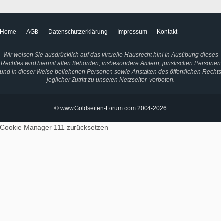
Home
AGB
Datenschutzerklärung
Impressum
Kontakt
Wir weisen Sie ausdrücklich auf das virtuelle Hausrecht hin! In Ausübung dieses
Rechtes wird hiermit allen Behörden, insbesondere Ämtern, juristischen Personen
und in dieser Weise beliehenen Personen sowie Anstalten des öffentlichen Rechts
jeglicher Zutritt zu unseren Netzseiten verboten.
© www.Goldseiten-Forum.com 2004-2026
Cookie Manager 111
zurücksetzen