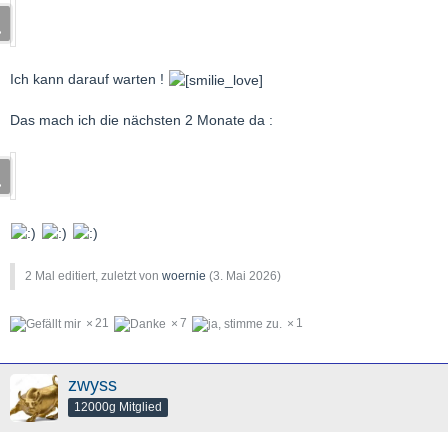
Ich kann darauf warten !
Das mach ich die nächsten 2 Monate da :
2 Mal editiert, zuletzt von
woernie
(
3. Mai 2026
)
21
7
1
zwyss
12000g Mitglied