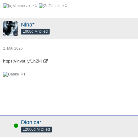
1
1
Nina*
1000g Mitglied
2. Mai 2026
https://invst.ly/1h2kli
1
Dionicar
Online
12000g Mitglied