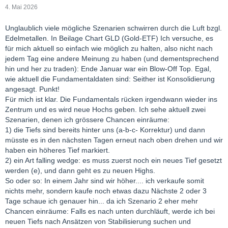
4. Mai 2026
Unglaublich viele mögliche Szenarien schwirren durch die Luft bzgl.
Edelmetallen. In Beilage Chart GLD (Gold-ETF) Ich versuche, es
für mich aktuell so einfach wie möglich zu halten, also nicht nach
jedem Tag eine andere Meinung zu haben (und dementsprechend
hin und her zu traden): Ende Januar war ein Blow-Off Top. Egal,
wie aktuell die Fundamentaldaten sind: Seither ist Konsolidierung
angesagt. Punkt!
Für mich ist klar. Die Fundamentals rücken irgendwann wieder ins
Zentrum und es wird neue Hochs geben. Ich sehe aktuell zwei
Szenarien, denen ich grössere Chancen einräume:
1) die Tiefs sind bereits hinter uns (a-b-c- Korrektur) und dann
müsste es in den nächsten Tagen erneut nach oben drehen und wir
haben ein höheres Tief markiert.
2) ein Art falling wedge: es muss zuerst noch ein neues Tief gesetzt
werden (e), und dann geht es zu neuen Highs.
So oder so: In einem Jahr sind wir höher.... ich verkaufe somit
nichts mehr, sondern kaufe noch etwas dazu Nächste 2 oder 3
Tage schaue ich genauer hin... da ich Szenario 2 eher mehr
Chancen einräume: Falls es nach unten durchläuft, werde ich bei
neuen Tiefs nach Ansätzen von Stabilisierung suchen und