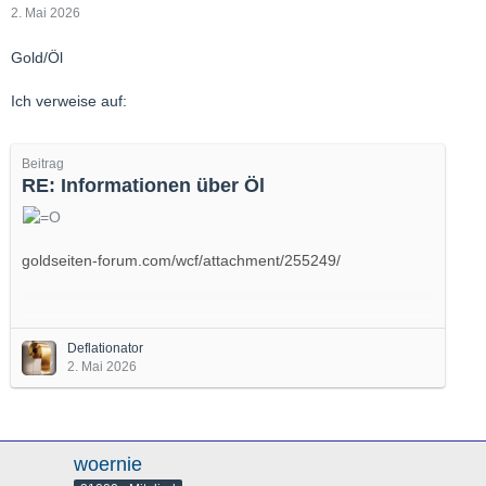
2. Mai 2026
Gold/Öl
Ich verweise auf:
Beitrag
RE: Informationen über Öl
goldseiten-forum.com/wcf/attachment/255249/
Man muß sich psychologisch auf enorm hohe Ölpreise
einstellen.
Deflationator
2. Mai 2026
500$-1200$ locker.
Selbst, wenn Gold nur 1/2 - also 5000$ kostet...
Wäre die Spanne 250-600$
woernie
Ich erwarte eher Rato zw. 12 und 19 - nicht viel tiefer.