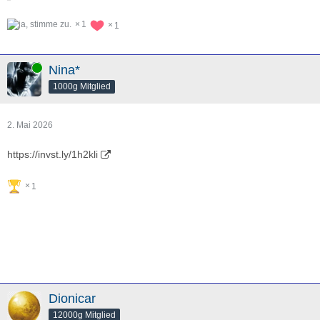
1
1
Online
Nina*
1000g Mitglied
2. Mai 2026
https://invst.ly/1h2kli
1
Dionicar
12000g Mitglied