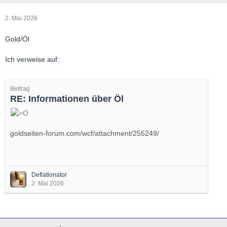
2. Mai 2026
Gold/Öl
Ich verweise auf:
Beitrag
RE: Informationen über Öl
goldseiten-forum.com/wcf/attachment/255249/
Man muß sich psychologisch auf enorm hohe Ölpreise
einstellen.
Deflationator
2. Mai 2026
500$-1200$ locker.
Selbst, wenn Gold nur 1/2 - also 5000$ kostet...
Wäre die Spanne 250-600$