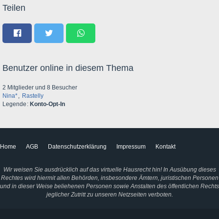
Teilen
Benutzer online in diesem Thema
2 Mitglieder und 8 Besucher
Nina*
Rastelly
Legende
Konto-Opt-In
Home
AGB
Datenschutzerklärung
Impressum
Kontakt
Wir weisen Sie ausdrücklich auf das virtuelle Hausrecht hin! In Ausübung dieses
Rechtes wird hiermit allen Behörden, insbesondere Ämtern, juristischen Personen
und in dieser Weise beliehenen Personen sowie Anstalten des öffentlichen Rechts
jeglicher Zutritt zu unseren Netzseiten verboten.