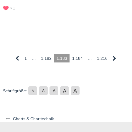
1
1
…
1.182
1.183
1.184
…
1.216
A
A
Schriftgröße:
A
A
A
Charts & Charttechnik