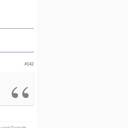
#142
nt wird.Deshalb