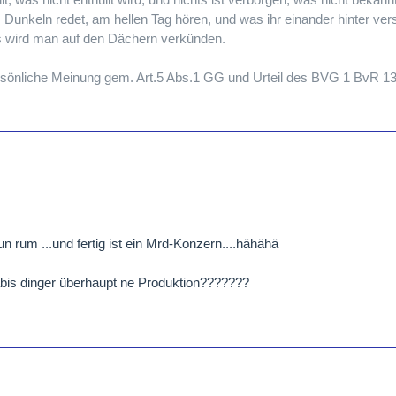
m Dunkeln redet, am hellen Tag hören, und was ihr einander hinter ve
as wird man auf den Dächern verkünden.
persönliche Meinung gem. Art.5 Abs.1 GG und Urteil des BVG 1 BvR 1
rum ...und fertig ist ein Mrd-Konzern....hähähä
abis dinger überhaupt ne Produktion???????