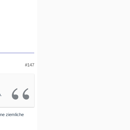
#147
.
ine ziemliche