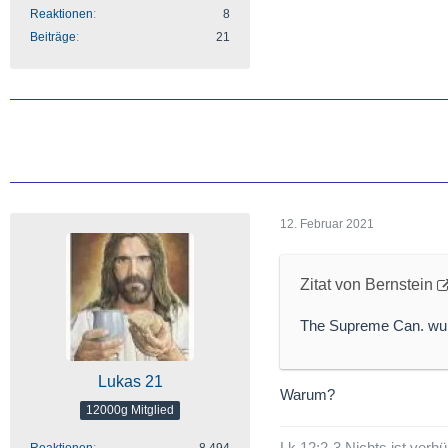
Reaktionen
8
Beiträge
21
12. Februar 2021
Zitat von Bernstein
The Supreme Can. wurd
Lukas 21
Warum?
12000g Mitglied
Lk 12:2-3 Nichts ist verhü