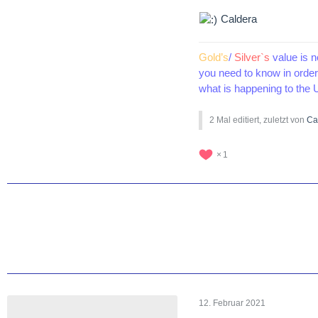
Caldera
Gold’s
/
Silver`s
value is n
you need to know in order 
what is happening to the U
2 Mal editiert, zuletzt von
Ca
1
12. Februar 2021