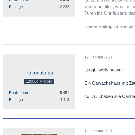
Reaktionen
8.494
wird man alles, was ihr i
Beiträge
2.233
Türen ins Ohr flüstert, d
Dieser Beitrag ist eine 
12. Februar 2021
Luggi...weils so war.
PatronaLupa
12000g Mitglied
Ein Gewächshaus mit Zaun 
Reaktionen
5.451
cu DL....haben alle Cann
Beiträge
4.113
12. Februar 2021