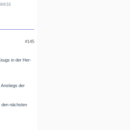
384/16
#145
Zeugs in der Her-
 Anstiegs der
ür den nächsten