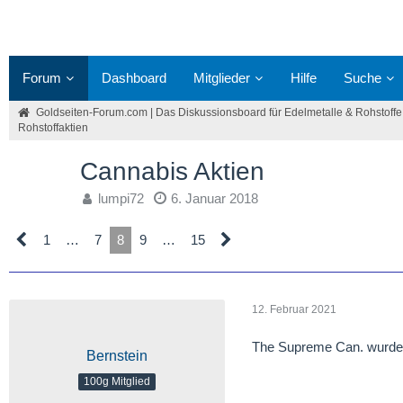
Forum
Dashboard
Mitglieder
Hilfe
Suche
Goldseiten-Forum.com | Das Diskussionsboard für Edelmetalle & Rohstoffe
Rohstoffaktien
Cannabis Aktien
lumpi72
6. Januar 2018
1
…
7
8
9
…
15
12. Februar 2021
The Supreme Can. wurde g
Bernstein
100g Mitglied