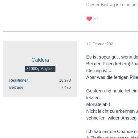
Dieser Beitrag ist eine 
1
12. Februar 2021
Es ist sogar gut , wenn d
Caldera
Bei den Pillendrehern(Pha
31000g Mitglied
stellung ist....
Aber was die fertigen Pil
Reaktionen
18.973
Beiträge
7.475
Gestern und heute lief ei
letzten
Monate ab !
Nicht leicht zu erkennen 
schnellen, wilden Anstieg b
Ich hab mir die Chance ni