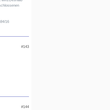
rschlossenen
384/16
#143
#144