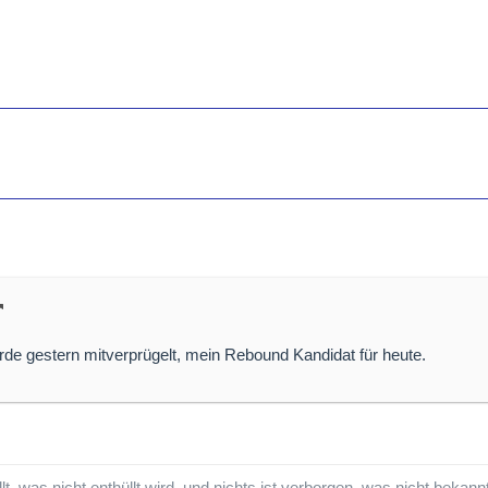
e gestern mitverprügelt, mein Rebound Kandidat für heute.
llt, was nicht enthüllt wird, und nichts ist verborgen, was nicht bekan