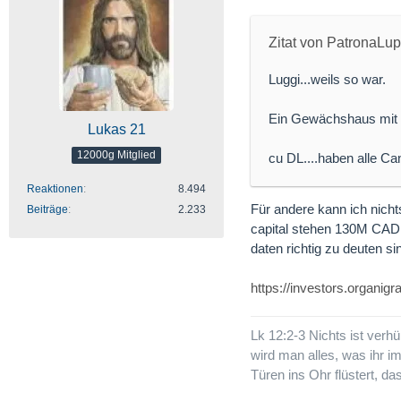
Zitat von PatronaLu
Luggi...weils so war.
Ein Gewächshaus mit Za
Lukas 21
12000g Mitglied
cu DL....haben alle C
Reaktionen
8.494
Für andere kann ich nich
Beiträge
2.233
capital stehen 130M CAD, 
daten richtig zu deuten s
https://investors.organig
Lk 12:2-3 Nichts ist verhü
wird man alles, was ihr i
Türen ins Ohr flüstert, d