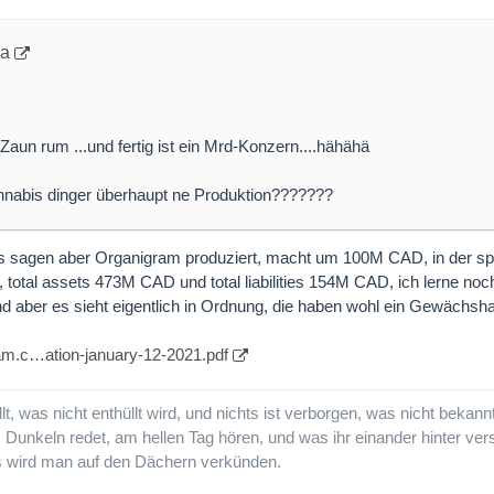
pa
un rum ...und fertig ist ein Mrd-Konzern....hähähä
annabis dinger überhaupt ne Produktion???????
ts sagen aber Organigram produziert, macht um 100M CAD, in der sp
total assets 473M CAD und total liabilities 154M CAD, ich lerne noc
ind aber es sieht eigentlich in Ordnung, die haben wohl ein Gewächs
ram.c…ation-january-12-2021.pdf
llt, was nicht enthüllt wird, und nichts ist verborgen, was nicht bekan
m Dunkeln redet, am hellen Tag hören, und was ihr einander hinter ve
as wird man auf den Dächern verkünden.