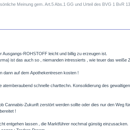
persönliche Meinung gem. Art.5 Abs.1 GG und Urteil des BVG 1 BvR 1
er Ausgangs-ROHSTOFF leicht und billig zu erzeugen ist.
rma) ist das auch so , niemanden intressierts , wie teuer das weiße 
len dann auf dem Apothekentresen kosten !
ne atemberaubend schnelle charttechn. Konsolidierung des gewaltigen
,ob Cannabis-Zukunft zerstört werden sollte oder dies nur den Weg f
ereitet !
cht entgehen lassen , die Marktführer nochmal günstig einzusacken.