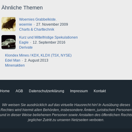
Ähnliche Themen
Woernies Grabbelkiste.
woernie
27. November 2009
Charts & Charttechnik
Kurz und Mittelfristige Spekulationen
Eagle
12. September 2016
Derivate
Klondex Mines / KDX, KLDX (TSX, NYSE)
Edel Man
2. August 2013
Minenaktien
Home
AGB
Datenschutzerklärung
Impressum
Kontakt
Wir weisen Sie ausdrücklich auf das virtuelle Hausrecht hin! In Ausübung dieses
Rechtes wird hiermit allen Behörden, insbesondere Ämtern, juristischen Personen
und in dieser Weise beliehenen Personen sowie Anstalten des öffentlichen Rechts
jeglicher Zutritt zu unseren Netzseiten verboten.