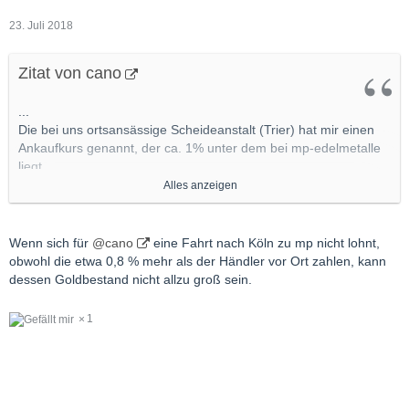
23. Juli 2018
Zitat von cano
...
Die bei uns ortsansässige Scheideanstalt (Trier) hat mir einen
Ankaufkurs genannt, der ca. 1% unter dem bei mp-edelmetalle
liegt.
Alles anzeigen
Als ich dann mit mp-edelmetalle kam, haben sie noch ca. 0,2 %
"draufgelegt".
Wenn sich für
@cano
eine Fahrt nach Köln zu mp nicht lohnt,
Wirkliche Alternativen hat man aber wohl nur in größeren
obwohl die etwa 0,8 % mehr als der Händler vor Ort zahlen, kann
Städten? Wenn ich die Fahrt nach Köln zu mp-edelmetalle
dessen Goldbestand nicht allzu groß sein.
rechne, komme ich mit den 0,8 % Aufschlage hier vor Ort wohl
auch nocht gut weg.
1
Grüße