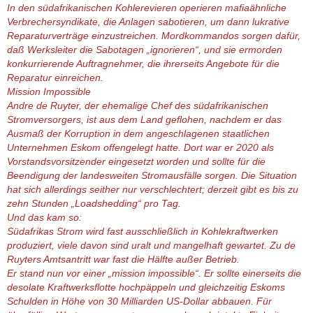
In den südafrikanischen Kohlerevieren operieren mafiaähnliche
Verbrechersyndikate, die Anlagen sabotieren, um dann lukrative
Reparaturverträge einzustreichen. Mordkommandos sorgen dafür,
daß Werksleiter die Sabotagen „ignorieren“, und sie ermorden
konkurrierende Auftragnehmer, die ihrerseits Angebote für die
Reparatur einreichen.
Mission Impossible
Andre de Ruyter, der ehemalige Chef des südafrikanischen
Stromversorgers, ist aus dem Land geflohen, nachdem er das
Ausmaß der Korruption in dem angeschlagenen staatlichen
Unternehmen Eskom offengelegt hatte. Dort war er 2020 als
Vorstandsvorsitzender eingesetzt worden und sollte für die
Beendigung der landesweiten Stromausfälle sorgen. Die Situation
hat sich allerdings seither nur verschlechtert; derzeit gibt es bis zu
zehn Stunden „Loadshedding“ pro Tag.
Und das kam so:
Südafrikas Strom wird fast ausschließlich in Kohlekraftwerken
produziert, viele davon sind uralt und mangelhaft gewartet. Zu de
Ruyters Amtsantritt war fast die Hälfte außer Betrieb.
Er stand nun vor einer „mission impossible“. Er sollte einerseits die
desolate Kraftwerksflotte hochpäppeln und gleichzeitig Eskoms
Schulden in Höhe von 30 Milliarden US-Dollar abbauen. Für