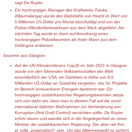
sagt De Ruyter.
Ein hochrangiger Manager des Kraftwerks Tutuka
(Mpumalanga) wurde des Diebstahls von Heizöl im Wert von
5 Millionen US-Dollar pro Monat beschuldigt und von der
Polizei öffentlichkeitswirksam aus dem Werk abgeführt. Am
nächsten Tag wurde er dann auf Anordnung eines
hochrangigen Polizeibeamten als freier Mann aus dem
Gefängnis entlassen.
Souvenir aus Glasgow
Auf der UN-Klimakonferenz Cop26 im Jahr 2021 in Glasgow
wurde von den führenden Volkswirtschaften der Welt,
einschließlich der USA, ein Darlehen in Höhe von 8,5
Milliarden US-Dollar an Südafrika vergeben, das für Projekte
im Bereich erneuerbarer Energien bestimmt war. Ein
hochrangigen südafrikanischer Regierungsbeamten setzte
sich nun dafür ein, dass man in diesem Fall auf die sonst
international üblichen Maßnahmen zur Verhinderung von
Korruption (Anti Graft Control) verzichten sollte. De Ruyter
erfuhr davon und wandte sich in der Angelegenheit an einen
Minister der südafrikanischen Regierung. Der aber riet ihm,
er solle „pragmatisch“ sein. Um das Allgemeinwohl zu sichern