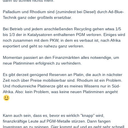
dann so schnell nichts mehr.
Palladium und Rhodium sind (zumindest bei Diesel) durch Ad-Blue-
Technik ganz oder großteils ersetzbar.
Bei Betrieb und jedem anschließenden Recycling gehen wtwa 1/5
bis 1/3 der in Katalysatoren enthaltenen PGM verloren. Einiges wird
noch zusammen mit dem PKW, in dem es verbaut ist, nach Afrika
exportiert und geht so nahezu ganz verloren.
Momentan passiert an den Finanzmärkten alles notwendige, um
neue Platinminen erfolgreich zu verhindern.
Es gibt derzeit genügend Reserven an Platin, die auch in nächster
Zeit noch über Preise mobilisierbar sind. Rhodium ist ein Problem.
Und rhodiunreiche Platinerze gibt es meines Wissens nur in Süd-
Afrika. Also: kein Problem, was keine neuen Platinminen angeht
Kann auch sein, dass es, bevor es wirklich "knapp" wird,
finanzkräftige Leute auf PGM-Metalle stürzen. Dann fangen
Investoren an zu spinnen, Gier kommt auf und es geht sehr schnell