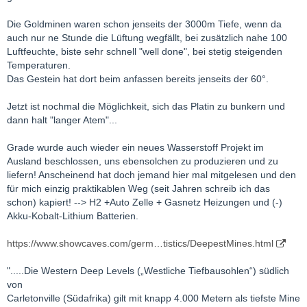
Die Goldminen waren schon jenseits der 3000m Tiefe, wenn da
auch nur ne Stunde die Lüftung wegfällt, bei zusätzlich nahe 100
Luftfeuchte, biste sehr schnell "well done", bei stetig steigenden
Temperaturen.
Das Gestein hat dort beim anfassen bereits jenseits der 60°.
Jetzt ist nochmal die Möglichkeit, sich das Platin zu bunkern und
dann halt "langer Atem"...
Grade wurde auch wieder ein neues Wasserstoff Projekt im
Ausland beschlossen, uns ebensolchen zu produzieren und zu
liefern! Anscheinend hat doch jemand hier mal mitgelesen und den
für mich einzig praktikablen Weg (seit Jahren schreib ich das
schon) kapiert! --> H2 +Auto Zelle + Gasnetz Heizungen und (-)
Akku-Kobalt-Lithium Batterien.
https://www.showcaves.com/germ…tistics/DeepestMines.html
".....Die Western Deep Levels („Westliche Tiefbausohlen“) südlich
von
Carletonville (Südafrika) gilt mit knapp 4.000 Metern als tiefste Mine