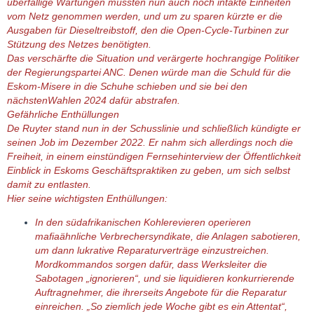
überfällige Wartungen mussten nun auch noch intakte Einheiten
vom Netz genommen werden, und um zu sparen kürzte er die
Ausgaben für Dieseltreibstoff, den die Open-Cycle-Turbinen zur
Stützung des Netzes benötigten.
Das verschärfte die Situation und verärgerte hochrangige Politiker
der Regierungspartei ANC. Denen würde man die Schuld für die
Eskom-Misere in die Schuhe schieben und sie bei den
nächstenWahlen 2024 dafür abstrafen.
Gefährliche Enthüllungen
De Ruyter stand nun in der Schusslinie und schließlich kündigte er
seinen Job im Dezember 2022. Er nahm sich allerdings noch die
Freiheit, in einem einstündigen Fernsehinterview der Öffentlichkeit
Einblick in Eskoms Geschäftspraktiken zu geben, um sich selbst
damit zu entlasten.
Hier seine wichtigsten Enthüllungen:
In den südafrikanischen Kohlerevieren operieren
mafiaähnliche Verbrechersyndikate, die Anlagen sabotieren,
um dann lukrative Reparaturverträge einzustreichen.
Mordkommandos sorgen dafür, dass Werksleiter die
Sabotagen „ignorieren“, und sie liquidieren konkurrierende
Auftragnehmer, die ihrerseits Angebote für die Reparatur
einreichen. „So ziemlich jede Woche gibt es ein Attentat“,