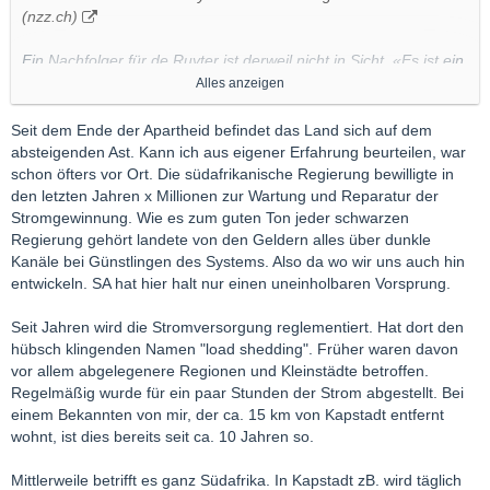
(nzz.ch)
Ein Nachfolger für de Ruyter ist derweil nicht in Sicht. «Es ist ein
harter Job», untertrieb Südafrikas Präsident Cyril Ramaphosa
Alles anzeigen
am Montag.
Seit dem Ende der Apartheid befindet das Land sich auf dem
absteigenden Ast. Kann ich aus eigener Erfahrung beurteilen, war
Ich bin mal gespannt, wie es nach dem Abgang von de Ryter bei
schon öfters vor Ort. Die südafrikanische Regierung bewilligte in
Eskom weiter geht. Bei diesen Zuständen wird sich kein
den letzten Jahren x Millionen zur Wartung und Reparatur der
qualifizierten Nachfolger finden.
Stromgewinnung. Wie es zum guten Ton jeder schwarzen
Ohne Strom kein Platin .... man braucht ggf. noch etwas Geduld
Regierung gehört landete von den Geldern alles über dunkle
Kanäle bei Günstlingen des Systems. Also da wo wir uns auch hin
entwickeln. SA hat hier halt nur einen uneinholbaren Vorsprung.
Seit Jahren wird die Stromversorgung reglementiert. Hat dort den
hübsch klingenden Namen "load shedding". Früher waren davon
vor allem abgelegenere Regionen und Kleinstädte betroffen.
Regelmäßig wurde für ein paar Stunden der Strom abgestellt. Bei
einem Bekannten von mir, der ca. 15 km von Kapstadt entfernt
wohnt, ist dies bereits seit ca. 10 Jahren so.
Mittlerweile betrifft es ganz Südafrika. In Kapstadt zB. wird täglich