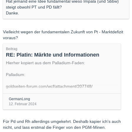
Hat jemand eine Idee fundamental wieso Impala (und Sbbw)
steigt obwohl PT und PD fällt?
Danke.
Vielleicht wegen der fundamentalen Zukunft von Pt - Marktdefizit
voraus?
Beitrag
RE: Platin: Märkte und Informationen
Hierher kopiert aus dem Palladium-Faden:
Palladium:
goldseiten-forum.com/wcf/attachment/207748/
goldseiten-forum.com/wcf/attachment/207752/
GermanLong
Andere Quellen sprechen von einem weiterhin anhaltenden
12. Februar 2024
Defizit beim Palladium, das aber viele Jahre durch die
oberirdischen Bestände ausgeglichen werden könne.
Für Pd und Rh allerdings umgekehrt. Deshalb kapier ich's auch
nicht, und lass erstmal die Finger von den PGM-Minen.
Platin: