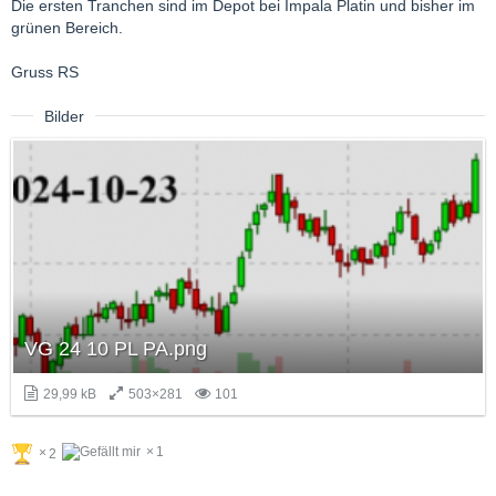
Die ersten Tranchen sind im Depot bei Impala Platin und bisher im
grünen Bereich.
Gruss RS
Bilder
VG 24 10 PL PA.png
29,99 kB
503×281
101
1
2