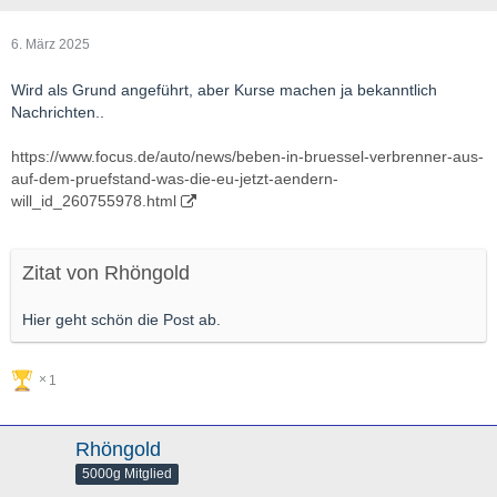
6. März 2025
Wird als Grund angeführt, aber Kurse machen ja bekanntlich
Nachrichten..
https://www.focus.de/auto/news/beben-in-bruessel-verbrenner-aus-
auf-dem-pruefstand-was-die-eu-jetzt-aendern-
will_id_260755978.html
Zitat von Rhöngold
Hier geht schön die Post ab.
1
Rhöngold
5000g Mitglied