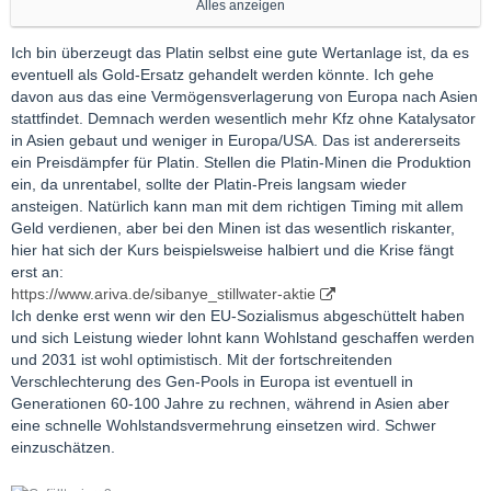
2031?
Alles anzeigen
Oder fasse ich das falsch auf und Du meinst was anderes?
Ich bin überzeugt das Platin selbst eine gute Wertanlage ist, da es
eventuell als Gold-Ersatz gehandelt werden könnte. Ich gehe
davon aus das eine Vermögensverlagerung von Europa nach Asien
stattfindet. Demnach werden wesentlich mehr Kfz ohne Katalysator
in Asien gebaut und weniger in Europa/USA. Das ist andererseits
ein Preisdämpfer für Platin. Stellen die Platin-Minen die Produktion
ein, da unrentabel, sollte der Platin-Preis langsam wieder
ansteigen. Natürlich kann man mit dem richtigen Timing mit allem
Geld verdienen, aber bei den Minen ist das wesentlich riskanter,
hier hat sich der Kurs beispielsweise halbiert und die Krise fängt
erst an:
https://www.ariva.de/sibanye_stillwater-aktie
Ich denke erst wenn wir den EU-Sozialismus abgeschüttelt haben
und sich Leistung wieder lohnt kann Wohlstand geschaffen werden
und 2031 ist wohl optimistisch. Mit der fortschreitenden
Verschlechterung des Gen-Pools in Europa ist eventuell in
Generationen 60-100 Jahre zu rechnen, während in Asien aber
eine schnelle Wohlstandsvermehrung einsetzen wird. Schwer
einzuschätzen.