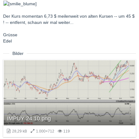
Der Kurs momentan 6,73 $ meilenweit von alten Kursen -- um 45 $
! -- entfernt, schaun wir mal weiter...
Grüsse
Edel
Bilder
IMPUY 24.10.png
28,29 kB
1.000×712
119