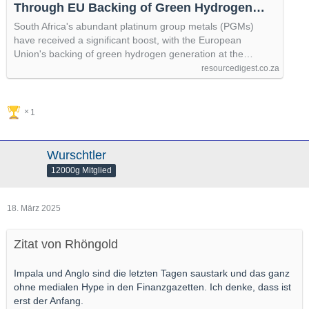
Through EU Backing of Green Hydrogen
Generation - Resource Digest - Mining and
South Africa's abundant platinum group metals (PGMs)
Industry Magazine
have received a significant boost, with the European
Union's backing of green hydrogen generation at the…
resourcedigest.co.za
1
Wurschtler
12000g Mitglied
18. März 2025
Zitat von Rhöngold
Impala und Anglo sind die letzten Tagen saustark und das ganz
ohne medialen Hype in den Finanzgazetten. Ich denke, dass ist
erst der Anfang.