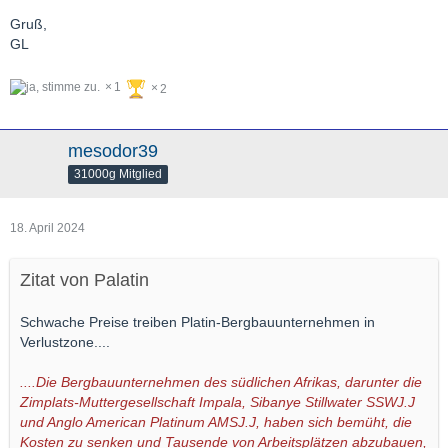
goldseiten-forum.com/wcf/attachment/207750/
Gruß,
Deutlich kleinere oberirdische Bestände beim Platin 2023
GL
als beim Palladium (allerdings zwei verschiedene Quellen).
…
1
2
mesodor39
31000g Mitglied
18. April 2024
Zitat von Palatin
Schwache Preise treiben Platin-Bergbauunternehmen in
Verlustzone....
....Die Bergbauunternehmen des südlichen Afrikas, darunter die
Zimplats-Muttergesellschaft Impala, Sibanye Stillwater SSWJ.J
und Anglo American Platinum AMSJ.J, haben sich bemüht, die
Kosten zu senken und Tausende von Arbeitsplätzen abzubauen,