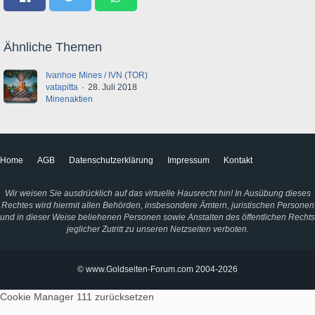
Ähnliche Themen
Ivanhoe Mines / IVN (TOR)
vatapitta
28. Juli 2018
Minenaktien
Home
AGB
Datenschutzerklärung
Impressum
Kontakt
Wir weisen Sie ausdrücklich auf das virtuelle Hausrecht hin! In Ausübung dieses
Rechtes wird hiermit allen Behörden, insbesondere Ämtern, juristischen Personen
und in dieser Weise beliehenen Personen sowie Anstalten des öffentlichen Rechts
jeglicher Zutritt zu unseren Netzseiten verboten.
© www.Goldseiten-Forum.com 2004-2026
Cookie Manager 111
zurücksetzen