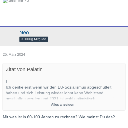
3
Neo
31000g Mitglied
25. März 2024
Zitat von Palatin
I
Ich denke erst wenn wir den EU-Sozialismus abgeschüttelt
haben und sich Leistung wieder lohnt kann Wohlstand
geschaffen werden und 2031 ist wohl optimistisch.
Alles anzeigen
AW: Na der optimistische Exit aus dem Sozialismus-
Transhumanismus wäre E 2025 gewesen aber die WU-Krall
Mit was ist in 60-100 Jahren zu rechnen? Wie meinst Du das?
wurde ja leider kastriert.