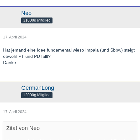
Neo
Mit der fortschreitenden Verschlechterung des Gen-Pools in
31000g Mitglied
Europa ist eventuell in Generationen 60-100 Jahre zu rechnen,
während in Asien aber eine schnelle Wohlstandsvermehrung
einsetzen wird. Schwer einzuschätzen.
17. April 2024
Hat jemand eine Idee fundamental wieso Impala (und Sbbw) steigt
obwohl PT und PD fällt?
Danke.
GermanLong
12000g Mitglied
17. April 2024
Zitat von Neo