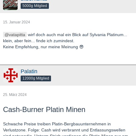
5000g Mitglied
15. Januar 2024
vatapitta
wirf doch auch mal ein Blick auf Sylvania Platinum...
klein, aber fein... finde ich zumindest.
Keine Empfehlung, nur meine Meinung 😎
Palatin
12000g Mitglied
25. März 2024
Cash-Burner Platin Minen
Schwache Preise treiben Platin-Bergbauunternehmen in
Verlustzone. Folge: Cash wird verbrannt und Entlassungswellen
sind notwendig. Unterm Strich verdienen die Platin-Minen nur am