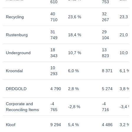
610
753
40
32
Recycling
23,6 %
23,3 
710
267
31
29
Rustenburg
18,4 %
21,0 
749
104
18
13
Underground
10,7 %
10,0 
343
823
10
Kroondal
6,0 %
8 371
6,1 %
293
DRDGOLD
4 790
2,8 %
5 274
3,8 %
Corporate and
-4
-4
-2,8 %
-3,4 %
Reconciling Items
765
716
Kloof
9 294
5,4 %
4 486
3,2 %