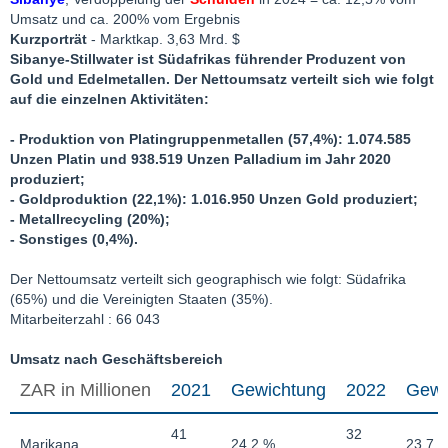
Umsatz und ca. 200% vom Ergebnis
Kurzporträt
- Marktkap. 3,63 Mrd. $
Sibanye-Stillwater ist Südafrikas führender Produzent von
Gold und Edelmetallen. Der Nettoumsatz verteilt sich wie folgt
auf die einzelnen Aktivitäten:
- Produktion von Platingruppenmetallen (57,4%): 1.074.585
Unzen Platin und 938.519 Unzen Palladium im Jahr 2020
produziert;
- Goldproduktion (22,1%): 1.016.950 Unzen Gold produziert;
- Metallrecycling (20%);
- Sonstiges (0,4%).
Der Nettoumsatz verteilt sich geographisch wie folgt: Südafrika
(65%) und die Vereinigten Staaten (35%).
Mitarbeiterzahl : 66 043
Umsatz nach Geschäftsbereich
ZAR in Millionen
2021
Gewichtung
2022
Gewi
41
32
Marikana
24,2 %
23,7 