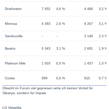
Driefontein
7 932
4,6 %
4 486
3,2 %
Mimosa
4 393
2,6 %
4 267
3,1 %
Sandouville
-
-
3 140
2,3 %
Beatrix
5 343
3,1 %
2 681
1,9 %
Platinum Mile
1 503
0,9 %
1 437
1,0 %
Cooke
999
0,6 %
915
0,7 %
Obwohl im Forum viel gepriesen sehe ich keinen Vorteil für
Sibanye, sondern für Impala.
LG Vatapitta