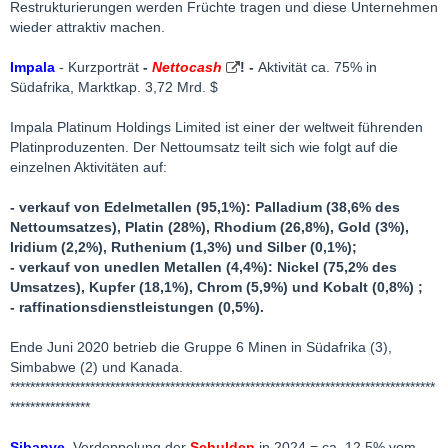
Restrukturierungen werden Früchte tragen und diese Unternehmen
wieder attraktiv machen.
Impala
- Kurzporträt
-
Nettocash
! -
Aktivität ca. 75% in
Südafrika, Marktkap. 3,72 Mrd. $
Impala Platinum Holdings Limited ist einer der weltweit führenden
Platinproduzenten. Der Nettoumsatz teilt sich wie folgt auf die
einzelnen Aktivitäten auf:
- verkauf von Edelmetallen (95,1%): Palladium (38,6% des
Nettoumsatzes), Platin (28%), Rhodium (26,8%), Gold (3%),
Iridium (2,2%), Ruthenium (1,3%) und Silber (0,1%);
- verkauf von unedlen Metallen (4,4%): Nickel (75,2% des
Umsatzes), Kupfer (18,1%), Chrom (5,9%) und Kobalt (0,8%) ;
- raffinationsdienstleistungen (0,5%).
Ende Juni 2020 betrieb die Gruppe 6 Minen in Südafrika (3),
Simbabwe (2) und Kanada.
*************************************************************************************
****************
Sibanye
, Verdoppelung der
Schulden
in 2024 = ca. 12,5% vom