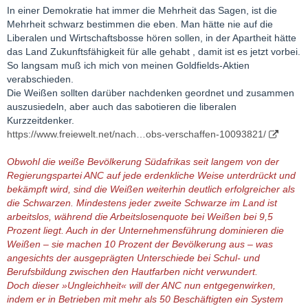
In einer Demokratie hat immer die Mehrheit das Sagen, ist die
Mehrheit schwarz bestimmen die eben. Man hätte nie auf die
Liberalen und Wirtschaftsbosse hören sollen, in der Apartheit hätte
das Land Zukunftsfähigkeit für alle gehabt , damit ist es jetzt vorbei.
So langsam muß ich mich von meinen Goldfields-Aktien
verabschieden.
Die Weißen sollten darüber nachdenken geordnet und zusammen
auszusiedeln, aber auch das sabotieren die liberalen
Kurzzeitdenker.
https://www.freiewelt.net/nach…obs-verschaffen-10093821/
Obwohl die weiße Bevölkerung Südafrikas seit langem von der
Regierungspartei ANC auf jede erdenkliche Weise unterdrückt und
bekämpft wird, sind die Weißen weiterhin deutlich erfolgreicher als
die Schwarzen. Mindestens jeder zweite Schwarze im Land ist
arbeitslos, während die Arbeitslosenquote bei Weißen bei 9,5
Prozent liegt. Auch in der Unternehmensführung dominieren die
Weißen – sie machen 10 Prozent der Bevölkerung aus – was
angesichts der ausgeprägten Unterschiede bei Schul- und
Berufsbildung zwischen den Hautfarben nicht verwundert.
Doch dieser »Ungleichheit« will der ANC nun entgegenwirken,
indem er in Betrieben mit mehr als 50 Beschäftigten ein System