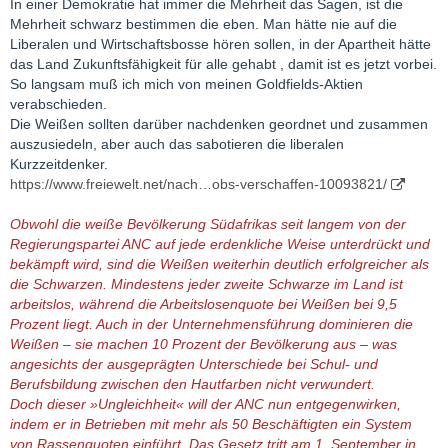
In einer Demokratie hat immer die Mehrheit das Sagen, ist die
Mehrheit schwarz bestimmen die eben. Man hätte nie auf die
Liberalen und Wirtschaftsbosse hören sollen, in der Apartheit hätte
das Land Zukunftsfähigkeit für alle gehabt , damit ist es jetzt vorbei.
So langsam muß ich mich von meinen Goldfields-Aktien
verabschieden.
Die Weißen sollten darüber nachdenken geordnet und zusammen
auszusiedeln, aber auch das sabotieren die liberalen
Kurzzeitdenker.
https://www.freiewelt.net/nach…obs-verschaffen-10093821/
Obwohl die weiße Bevölkerung Südafrikas seit langem von der
Regierungspartei ANC auf jede erdenkliche Weise unterdrückt und
bekämpft wird, sind die Weißen weiterhin deutlich erfolgreicher als
die Schwarzen. Mindestens jeder zweite Schwarze im Land ist
arbeitslos, während die Arbeitslosenquote bei Weißen bei 9,5
Prozent liegt. Auch in der Unternehmensführung dominieren die
Weißen – sie machen 10 Prozent der Bevölkerung aus – was
angesichts der ausgeprägten Unterschiede bei Schul- und
Berufsbildung zwischen den Hautfarben nicht verwundert.
Doch dieser »Ungleichheit« will der ANC nun entgegenwirken,
indem er in Betrieben mit mehr als 50 Beschäftigten ein System
von Rassenquoten einführt. Das Gesetz tritt am 1. September in