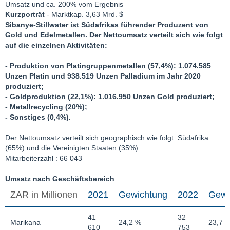
Umsatz und ca. 200% vom Ergebnis
Kurzporträt
- Marktkap. 3,63 Mrd. $
Sibanye-Stillwater ist Südafrikas führender Produzent von
Gold und Edelmetallen. Der Nettoumsatz verteilt sich wie folgt
auf die einzelnen Aktivitäten:
- Produktion von Platingruppenmetallen (57,4%): 1.074.585
Unzen Platin und 938.519 Unzen Palladium im Jahr 2020
produziert;
- Goldproduktion (22,1%): 1.016.950 Unzen Gold produziert;
- Metallrecycling (20%);
- Sonstiges (0,4%).
Der Nettoumsatz verteilt sich geographisch wie folgt: Südafrika
(65%) und die Vereinigten Staaten (35%).
Mitarbeiterzahl : 66 043
Umsatz nach Geschäftsbereich
ZAR in Millionen
2021
Gewichtung
2022
Gewi
41
32
Marikana
24,2 %
23,7 
610
753