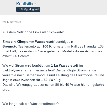
Knallsilber
31000g Mitglied
29. März 2023
Aus dem Netz ohne Links als Stichworte:
Etwa
ein Kilogramm Wasserstoff
benötigt ein
Brennstoffzelle
nauto auf
100 Kilometer
, im Fall des Hyundai ix35
Fuel Cell, des ersten in Serie gebauten Modells dieser Art, sind es
exakt 950 Gramm.
Wie viel Strom wird benötigt um
1 kg Wasserstoff
im
Elektrolyseverfahren herzustellen? Die benötigte Strommenge
variiert je nach Betriebsmodus und Leistung des Elektrolyseurs und
liegt in etwa zwischen
40 – 80 kWh/kg
.
Das sind Wirkungsgrade zwischen 80 bis 40 % also hier umgekehrt
prop.
Wie lange hält ein Wasserstoffmotor?