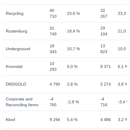
40
32
Recycling
23,6 %
23,3 
710
267
31
29
Rustenburg
18,4 %
21,0 
749
104
18
13
Underground
10,7 %
10,0 
343
823
10
Kroondal
6,0 %
8 371
6,1 %
293
DRDGOLD
4 790
2,8 %
5 274
3,8 %
Corporate and
-4
-4
-2,8 %
-3,4 %
Reconciling Items
765
716
Kloof
9 294
5,4 %
4 486
3,2 %