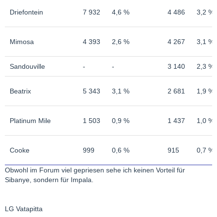
Driefontein
7 932
4,6 %
4 486
3,2 %
Mimosa
4 393
2,6 %
4 267
3,1 %
Sandouville
-
-
3 140
2,3 %
Beatrix
5 343
3,1 %
2 681
1,9 %
Platinum Mile
1 503
0,9 %
1 437
1,0 %
Cooke
999
0,6 %
915
0,7 %
Obwohl im Forum viel gepriesen sehe ich keinen Vorteil für
Sibanye, sondern für Impala.
LG Vatapitta