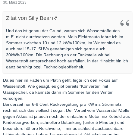
30. März 2023
Zitat von Silly Bear
Und das ist genau der Grund, warum sich Wasserstoffautos
m.E. nicht durchsetzen werden. Mein Elektroauto fahre ich im
Sommer zwischen 10 und 12 kWh/100km, im Winter sind es
auch mal 15-17. SUVs genehmigen sich gerne auch
30kWh/100km. Die Rechnung an der Tankstelle wir bei
Wasserstoff entsprechend hoch ausfallen. In der Hinsicht bin ich
ganz beruhigt bzgl. Technologieoffenheit.
Da es hier im Faden um Platin geht, legte ich den Fokus auf
Wasserstoff. Wie gesagt, es gibt bereits "Konverter" mit
Gasspeicher, da kannste dann im Sommer für den Winter
vorsorgen.
Bei derzeit nur 6-8 Cent Rückvergütung pro KW ins Stromnetz
rechnet sich das vielleicht sogar. Der Vorteil vom Wasserstoff/Zelle
gegen Akkus ist ja auch noch der einfachere Motor, nix Kobold aus
Kinderbergwerken, schnellere Betankung (unter 5 Minuten) und
besonders höhere Reichweite,---minus schlecht austauschbare
Lithiumbatterien, hohes Transportgewicht, Abfackelungen bei