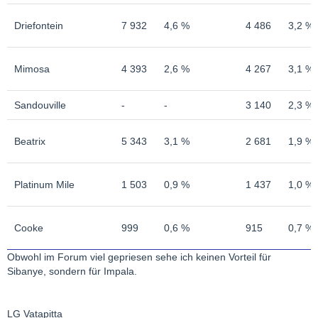
Driefontein
7 932
4,6 %
4 486
3,2 %
Mimosa
4 393
2,6 %
4 267
3,1 %
Sandouville
-
-
3 140
2,3 %
Beatrix
5 343
3,1 %
2 681
1,9 %
Platinum Mile
1 503
0,9 %
1 437
1,0 %
Cooke
999
0,6 %
915
0,7 %
Obwohl im Forum viel gepriesen sehe ich keinen Vorteil für
Sibanye, sondern für Impala.
LG Vatapitta