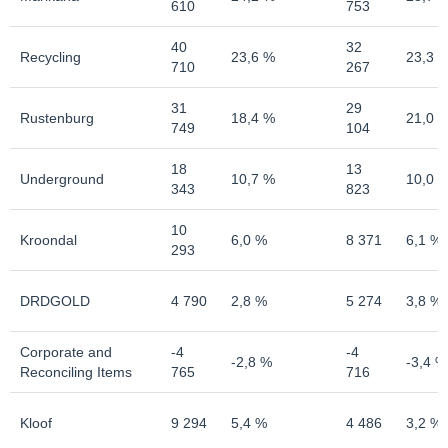
610
753
40
32
Recycling
23,6 %
23,3 
710
267
31
29
Rustenburg
18,4 %
21,0 
749
104
18
13
Underground
10,7 %
10,0 
343
823
10
Kroondal
6,0 %
8 371
6,1 %
293
DRDGOLD
4 790
2,8 %
5 274
3,8 %
Corporate and
-4
-4
-2,8 %
-3,4 %
Reconciling Items
765
716
Kloof
9 294
5,4 %
4 486
3,2 %