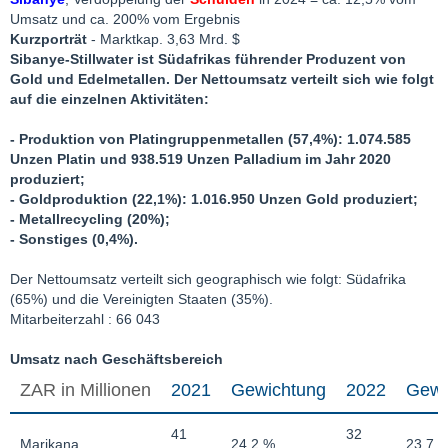
Umsatz und ca. 200% vom Ergebnis
Kurzporträt
- Marktkap. 3,63 Mrd. $
Sibanye-Stillwater ist Südafrikas führender Produzent von
Gold und Edelmetallen. Der Nettoumsatz verteilt sich wie folgt
auf die einzelnen Aktivitäten:
- Produktion von Platingruppenmetallen (57,4%): 1.074.585
Unzen Platin und 938.519 Unzen Palladium im Jahr 2020
produziert;
- Goldproduktion (22,1%): 1.016.950 Unzen Gold produziert;
- Metallrecycling (20%);
- Sonstiges (0,4%).
Der Nettoumsatz verteilt sich geographisch wie folgt: Südafrika
(65%) und die Vereinigten Staaten (35%).
Mitarbeiterzahl : 66 043
Umsatz nach Geschäftsbereich
ZAR in Millionen
2021
Gewichtung
2022
Gewi
41
32
Marikana
24,2 %
23,7 