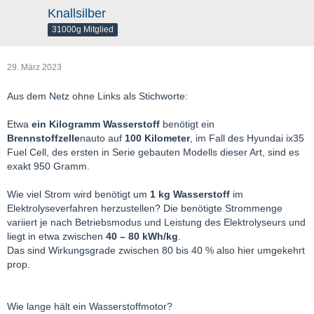
Knallsilber
31000g Mitglied
29. März 2023
Aus dem Netz ohne Links als Stichworte:
Etwa
ein Kilogramm Wasserstoff
benötigt ein
Brennstoffzelle
nauto auf
100 Kilometer
, im Fall des Hyundai ix35
Fuel Cell, des ersten in Serie gebauten Modells dieser Art, sind es
exakt 950 Gramm.
Wie viel Strom wird benötigt um
1 kg Wasserstoff
im
Elektrolyseverfahren herzustellen? Die benötigte Strommenge
variiert je nach Betriebsmodus und Leistung des Elektrolyseurs und
liegt in etwa zwischen
40 – 80 kWh/kg
.
Das sind Wirkungsgrade zwischen 80 bis 40 % also hier umgekehrt
prop.
Wie lange hält ein Wasserstoffmotor?