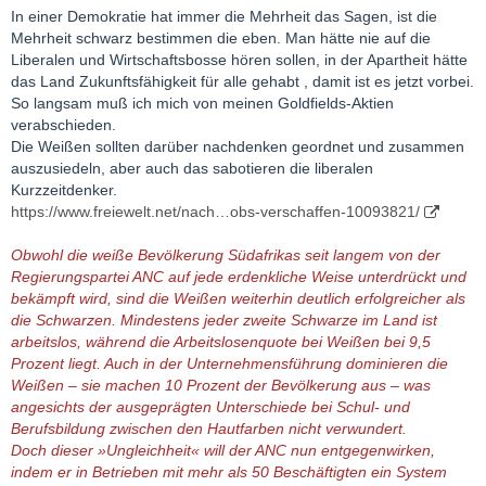
In einer Demokratie hat immer die Mehrheit das Sagen, ist die
Mehrheit schwarz bestimmen die eben. Man hätte nie auf die
Liberalen und Wirtschaftsbosse hören sollen, in der Apartheit hätte
das Land Zukunftsfähigkeit für alle gehabt , damit ist es jetzt vorbei.
So langsam muß ich mich von meinen Goldfields-Aktien
verabschieden.
Die Weißen sollten darüber nachdenken geordnet und zusammen
auszusiedeln, aber auch das sabotieren die liberalen
Kurzzeitdenker.
https://www.freiewelt.net/nach…obs-verschaffen-10093821/
Obwohl die weiße Bevölkerung Südafrikas seit langem von der
Regierungspartei ANC auf jede erdenkliche Weise unterdrückt und
bekämpft wird, sind die Weißen weiterhin deutlich erfolgreicher als
die Schwarzen. Mindestens jeder zweite Schwarze im Land ist
arbeitslos, während die Arbeitslosenquote bei Weißen bei 9,5
Prozent liegt. Auch in der Unternehmensführung dominieren die
Weißen – sie machen 10 Prozent der Bevölkerung aus – was
angesichts der ausgeprägten Unterschiede bei Schul- und
Berufsbildung zwischen den Hautfarben nicht verwundert.
Doch dieser »Ungleichheit« will der ANC nun entgegenwirken,
indem er in Betrieben mit mehr als 50 Beschäftigten ein System