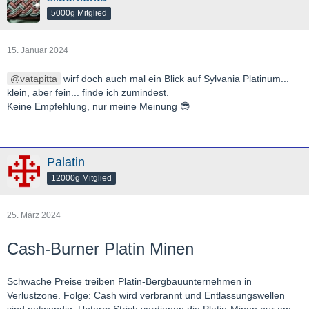
5000g Mitglied
15. Januar 2024
vatapitta
wirf doch auch mal ein Blick auf Sylvania Platinum...
klein, aber fein... finde ich zumindest.
Keine Empfehlung, nur meine Meinung 😎
Palatin
12000g Mitglied
25. März 2024
Cash-Burner Platin Minen
Schwache Preise treiben Platin-Bergbauunternehmen in
Verlustzone. Folge: Cash wird verbrannt und Entlassungswellen
sind notwendig. Unterm Strich verdienen die Platin-Minen nur am