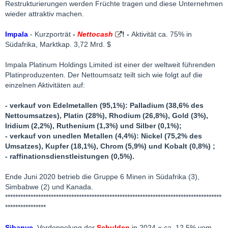
Restrukturierungen werden Früchte tragen und diese Unternehmen
wieder attraktiv machen.
Impala
- Kurzporträt
-
Nettocash
! -
Aktivität ca. 75% in
Südafrika, Marktkap. 3,72 Mrd. $
Impala Platinum Holdings Limited ist einer der weltweit führenden
Platinproduzenten. Der Nettoumsatz teilt sich wie folgt auf die
einzelnen Aktivitäten auf:
- verkauf von Edelmetallen (95,1%): Palladium (38,6% des
Nettoumsatzes), Platin (28%), Rhodium (26,8%), Gold (3%),
Iridium (2,2%), Ruthenium (1,3%) und Silber (0,1%);
- verkauf von unedlen Metallen (4,4%): Nickel (75,2% des
Umsatzes), Kupfer (18,1%), Chrom (5,9%) und Kobalt (0,8%) ;
- raffinationsdienstleistungen (0,5%).
Ende Juni 2020 betrieb die Gruppe 6 Minen in Südafrika (3),
Simbabwe (2) und Kanada.
*************************************************************************************
****************
Sibanye
, Verdoppelung der
Schulden
in 2024 = ca. 12,5% vom