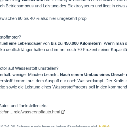
ach Betriebsmodus und Leistung des Elektrolyseurs und liegt in etw
wischen 80 bis 40 % also hier umgekehrt prop.
rstoffmotor?
ktuell eine Lebensdauer von
bis zu 450.000 Kilometern
. Wenn man s
ku deutlich länger halten und immer noch 70 Prozent seiner Kapazitä
tor auf Wasserstoff umstellen?
nerhalb weniger Minuten betankt.
Nach einem Umbau eines Diesel- 
rstoff
kommt aus dem Auspuff nur noch Wasserdampf
. Der Kraftst
eite sowie die Leistung eines Wasserstoffmotors soll in den kommen
Autos und Tankstellen etc.:
.de/an…rgie/wasserstoffauto.html
18[/s
] 26 Jahren noch immer keine Strafzinsen ab!