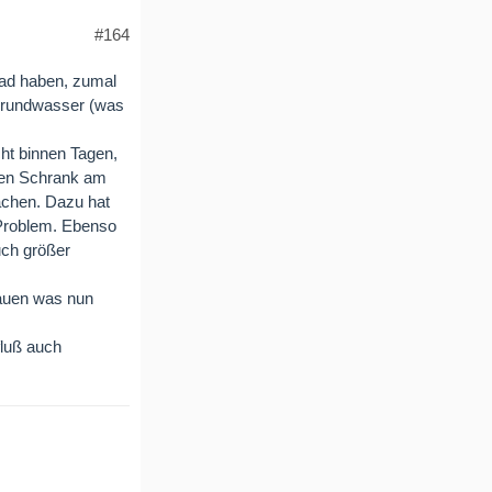
#164
ad haben, zumal
Grundwasser (was
ht binnen Tagen,
inen Schrank am
achen. Dazu hat
Problem. Ebenso
uch größer
auen was nun
fluß auch