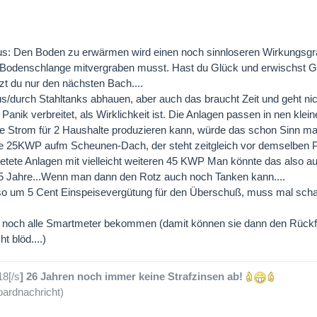
s: Den Boden zu erwärmen wird einen noch sinnloseren Wirkungsgr
 Bodenschlange mitvergraben musst. Hast du Glück und erwischst 
izt du nur den nächsten Bach....
s/durch Stahltanks abhauen, aber auch das braucht Zeit und geht nic
anik verbreitet, als Wirklichkeit ist. Die Anlagen passen in nen kle
e Strom für 2 Haushalte produzieren kann, würde das schon Sinn m
e 25KWP aufm Scheunen-Dach, der steht zeitgleich vor demselben 
etete Anlagen mit vielleicht weiteren 45 KWP Man könnte das also a
 5 Jahre...Wenn man dann den Rotz auch noch Tanken kann....
o um 5 Cent Einspeisevergütung für den Überschuß, muss mal sch
ch noch alle Smartmeter bekommen (damit können sie dann den Rück
ht blöd....)
18[/s
] 26 Jahren noch immer keine Strafzinsen ab!
ardnachricht)