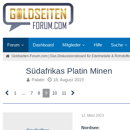
Forum
Dashboard
Mitglieder
Hilfe
Suche
Goldseiten-Forum.com | Das Diskussionsboard für Edelmetalle & Rohstoffe
Südafrikas Platin Minen
Palatin
18. August 2019
1
…
7
8
9
10
11
12. März 2023
Nordsee: