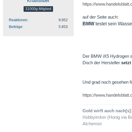
Knallsilber
https://www.handelsblatt
31000g Mitglied
auf der Seite auch:
Reaktionen
9.952
BMW
testet sein Wasse
Beiträge
5.853
Der BMW iX5 Hydrogen sol
Doch der Hersteller
setzt
Und grad noch gesehen f
https://www.handelsblat
Gold wirft auch nach[s]
Hobbyimker (Honig via Bo
Alchemist