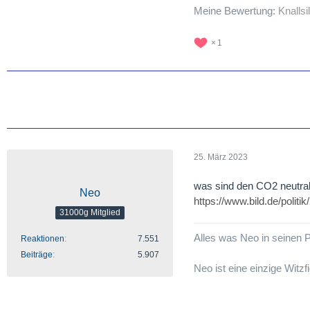
Meine Bewertung:
Knallsi
1
25. März 2023
was sind den CO2 neutral
Neo
https://www.bild.de/polit
31000g Mitglied
Alles was Neo in seinen Po
Reaktionen
7.551
Beiträge
5.907
Neo ist eine einzige Witzf