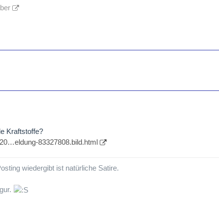
lber
e Kraftstoffe?
ik/20…eldung-83327808.bild.html
sting wiedergibt ist natürliche Satire.
igur.