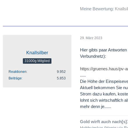
Meine Bewertung:
Knallsi
29. März 2023
Hier gibts paar Antworten
Knallsilber
Verbundnetz):
31000g Mitglied
https://gruenes.haus/pv-
Reaktionen
9.952
.....
Beiträge
5.853
Die Höhe der Einspeisever
Aktuell bekommen Sie n
Strom dazu kaufen, koste
lohnt sich wirtschaftlich
mehr denn je......
Gold wirft auch nach[s]
Hobbyimker (Honig via Bo