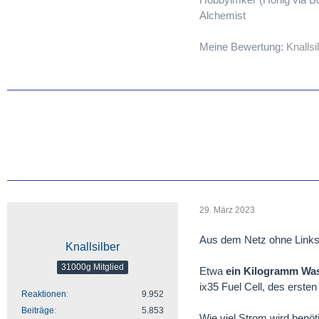
Alchemist
Meine Bewertung:
Knallsi
29. März 2023
Aus dem Netz ohne Links 
Knallsilber
31000g Mitglied
Etwa
ein Kilogramm Was
ix35 Fuel Cell, des erste
Reaktionen
9.952
Beiträge
5.853
Wie viel Strom wird benöt