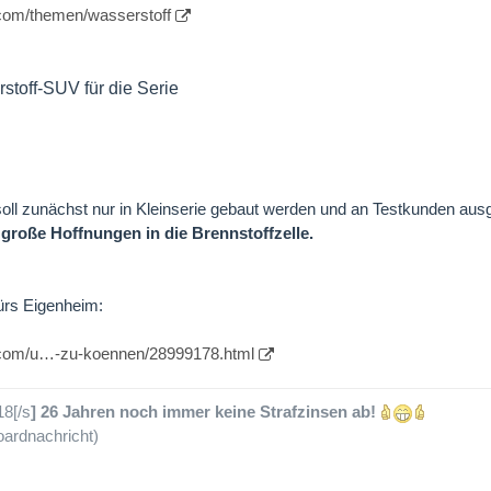
.com/themen/wasserstoff
rstoff-SUV für die Serie
l zunächst nur in Kleinserie gebaut werden und an Testkunden ausge
 große Hoffnungen in die Brennstoffzelle.
ürs Eigenheim:
t.com/u…-zu-koennen/28999178.html
18[/s
] 26 Jahren noch immer keine Strafzinsen ab!
ardnachricht)