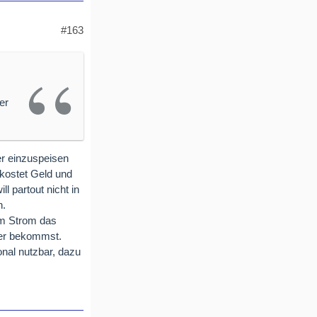
#163
er
ter einzuspeisen
kostet Geld und
l partout nicht in
n.
m Strom das
her bekommst.
onal nutzbar, dazu