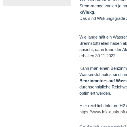
Strommenge variiert je n
kWh/kg
.
Das sind Wirkungsgrade z
Wie lange hält ein Wasse
Brennstoffzellen haben a
ansieht, dann kann der Ak
erhalten.30.11.2022
Kann man einen Benzinmo
Wasserstoffautos sind in
Benzinmotors auf Wasse
durchschnittliche Reichw
optimiert werden.
Hier reichlich Info um H2 
https://www.kfz-auskunft
Gold wirft auch nach[s]