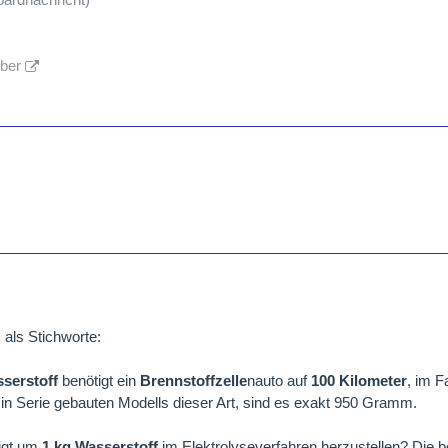
lber
als Stichworte:
serstoff
benötigt ein
Brennstoffzelle
nauto auf
100 Kilometer
, im F
n in Serie gebauten Modells dieser Art, sind es exakt 950 Gramm.
igt um
1 kg Wasserstoff
im Elektrolyseverfahren herzustellen? Die b