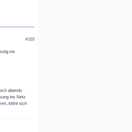
#165
rung ins
doch abends
isung ins Netz
en, lohnt sich