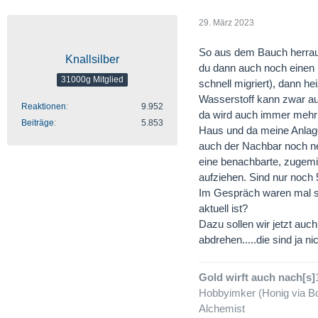
29. März 2023
So aus dem Bauch herrau
Knallsilber
du dann auch noch einen
31000g Mitglied
schnell migriert), dann he
Wasserstoff kann zwar au
Reaktionen
9.952
da wird auch immer mehr P
Beiträge
5.853
Haus und da meine Anlag
auch der Nachbar noch n
eine benachbarte, zugemi
aufziehen. Sind nur noch
Im Gespräch waren mal s
aktuell ist?
Dazu sollen wir jetzt au
abdrehen.....die sind ja nic
Gold wirft auch nach[s]
Hobbyimker (Honig via Bo
Alchemist