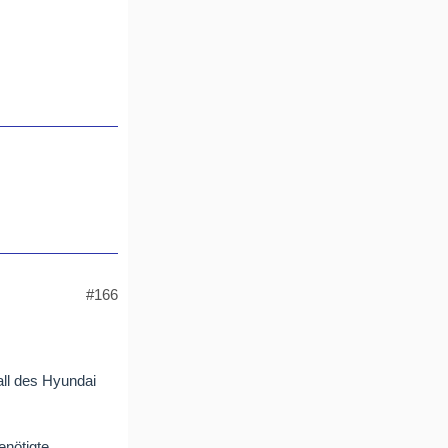
#166
all des Hyundai
enötigte