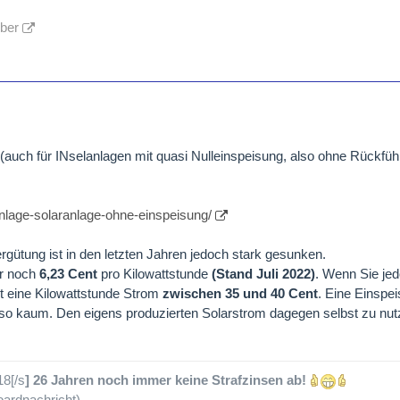
lber
 (auch für INselanlagen mit quasi Nulleinspeisung, also ohne Rückfüh
anlage-solaranlage-ohne-einspeisung/
gütung ist in den letzten Jahren jedoch stark gesunken.
ur noch
6,23 Cent
pro Kilowattstunde
(Stand Juli 2022)
. Wenn Sie je
t eine Kilowattstunde Strom
zwischen 35 und 40 Cent
. Eine Einspe
 also kaum. Den eigens produzierten Solarstrom dagegen selbst zu nutz
18[/s
] 26 Jahren noch immer keine Strafzinsen ab!
ardnachricht)